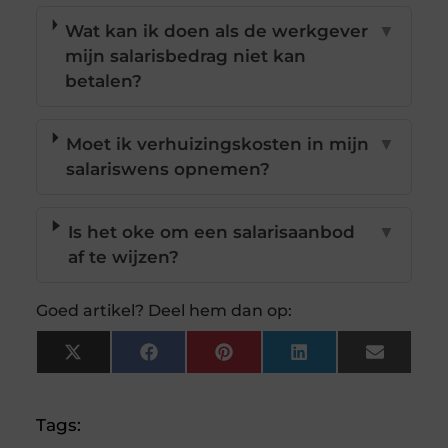
Wat kan ik doen als de werkgever
▼
mijn salarisbedrag niet kan
betalen?
Moet ik verhuizingskosten in mijn
▼
salariswens opnemen?
Is het oke om een salarisaanbod
▼
af te wijzen?
Goed artikel? Deel hem dan op:
X
Facebook
Pinterest
LinkedIn
Email
(Twitter)
Tags: