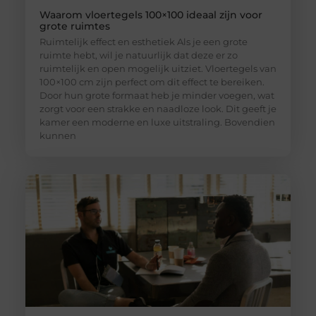
Waarom vloertegels 100×100 ideaal zijn voor
grote ruimtes
Ruimtelijk effect en esthetiek Als je een grote
ruimte hebt, wil je natuurlijk dat deze er zo
ruimtelijk en open mogelijk uitziet. Vloertegels van
100×100 cm zijn perfect om dit effect te bereiken.
Door hun grote formaat heb je minder voegen, wat
zorgt voor een strakke en naadloze look. Dit geeft je
kamer een moderne en luxe uitstraling. Bovendien
kunnen