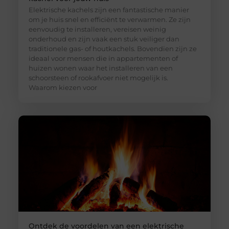
Elektrische kachels zijn een fantastische manier
om je huis snel en efficiënt te verwarmen. Ze zijn
eenvoudig te installeren, vereisen weinig
onderhoud en zijn vaak een stuk veiliger dan
traditionele gas- of houtkachels. Bovendien zijn ze
ideaal voor mensen die in appartementen of
huizen wonen waar het installeren van een
schoorsteen of rookafvoer niet mogelijk is.
Waarom kiezen voor
Ontdek de voordelen van een elektrische