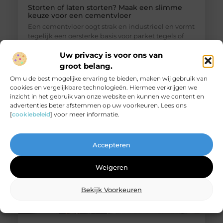
Storten of laten storten? Maak een slimme
keuze voor een cementvloer
Een cementvloer oogt strak en industrieel en vormt
tegelijk een oersterke basis voor parket tegels of
gietvloer. Toch vraagt zo’n robuuste vloer om
Uw privacy is voor ons van
voorbereiding en doordachte keuzes. Met deze tips
ontdek je snel of zelf storten haalbaar is of dat
groot belang.
uitbesteden meer rust geeft. Begin bij de basis Een
Om u de best mogelijke ervaring te bieden, maken wij gebruik van
cementdekvloer wordt altijd gelegd op een
cookies en vergelijkbare technologieën. Hiermee verkrijgen we
dragende ondervloer. Controleer daarom eerst
inzicht in het gebruik van onze website en kunnen we content en
advertenties beter afstemmen op uw voorkeuren. Lees ons
[
cookiebeleid
] voor meer informatie.
Accepteren
Weigeren
Bekijk Voorkeuren