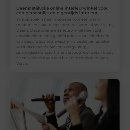
Deens: stijlvolle online interieurwinkel voor
een persoonlijk en eigentijds interieur
Wie op zoek is naar inspiratie voor een warm,
modern en karaktervol interieur, komt al snel uit bij
Deens. Deze online interieurwinkel heeft zich
ontwikkeld tot een geliefd adres voor liefhebbers
van design, Scandinavische invloeden en unieke
woonaccessoires. Met een zorgvuldig
samengesteld assortiment en oog voor detail biedt
Deens alles om van een huis een thuis te maken.
Wat is