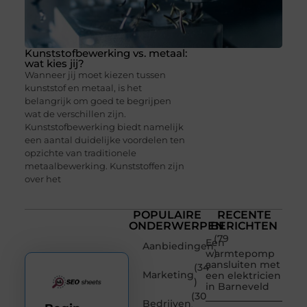
Kunststofbewerking vs. metaal:
wat kies jij?
Wanneer jij moet kiezen tussen
kunststof en metaal, is het
belangrijk om goed te begrijpen
wat de verschillen zijn.
Kunststofbewerking biedt namelijk
een aantal duidelijke voordelen ten
opzichte van traditionele
metaalbewerking. Kunststoffen zijn
over het
POPULAIRE
RECENTE
ONDERWERPEN
BERICHTEN
(79
Een
Aanbiedingen
)
warmtepomp
aansluiten met
(34
Marketing
een elektricien
)
in Barneveld
(30
Bedrijven