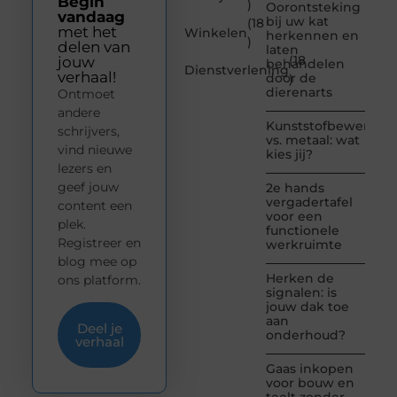
Begin
)
Oorontsteking
vandaag
bij uw kat
(18
met het
Winkelen
herkennen en
)
delen van
laten
(18
jouw
behandelen
Dienstverlening
verhaal!
door de
)
dierenarts
Ontmoet
andere
Kunststofbewerkin
schrijvers,
vs. metaal: wat
vind nieuwe
kies jij?
lezers en
geef jouw
2e hands
vergadertafel
content een
voor een
plek.
functionele
Registreer en
werkruimte
blog mee op
Herken de
ons platform.
signalen: is
jouw dak toe
aan
Deel je
onderhoud?
verhaal
Gaas inkopen
voor bouw en