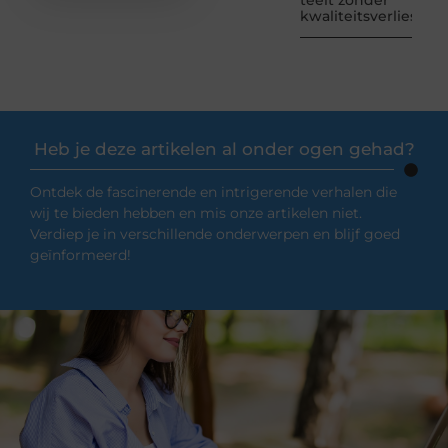
teelt zonder
kwaliteitsverlies
Heb je deze artikelen al onder ogen gehad?
Ontdek de fascinerende en intrigerende verhalen die
wij te bieden hebben en mis onze artikelen niet.
Verdiep je in verschillende onderwerpen en blijf goed
geïnformeerd!