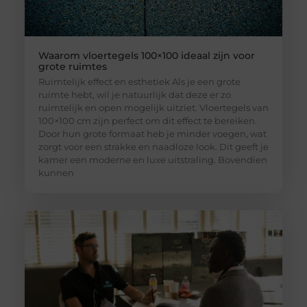
Waarom vloertegels 100×100 ideaal zijn voor
grote ruimtes
Ruimtelijk effect en esthetiek Als je een grote
ruimte hebt, wil je natuurlijk dat deze er zo
ruimtelijk en open mogelijk uitziet. Vloertegels van
100×100 cm zijn perfect om dit effect te bereiken.
Door hun grote formaat heb je minder voegen, wat
zorgt voor een strakke en naadloze look. Dit geeft je
kamer een moderne en luxe uitstraling. Bovendien
kunnen