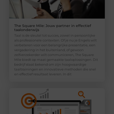
The Square Mile: Jouw partner in effectief
taalonderwijs
Taal is de sleutel tot succes, zowel in persoonlijke
als professionele contexten. Of je nu je Engels wilt
verbeteren voor een belangrijke presentatie, een
vergadering in het buitenland, of gewoon
zelfverzekerder wilt communiceren, The Square
Mile biedt op maat gemaakte taaloplossingen. Dit
bedrijf staat bekend om zijn hoogwaardige
taaltrainingen en innovatieve methoden die snel
en effectief resultaat leveren. In dit