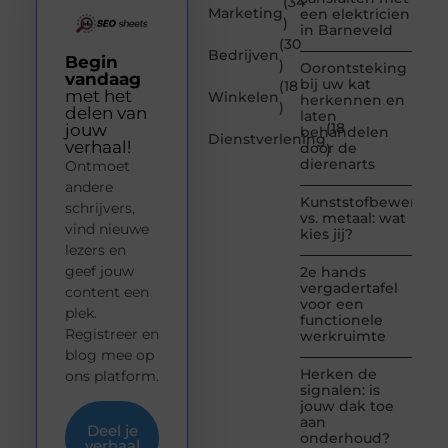
(34
Marketing
een elektricien
)
in Barneveld
(30
Bedrijven
Begin
)
Oorontsteking
vandaag
bij uw kat
(18
met het
Winkelen
herkennen en
)
delen van
laten
(18
jouw
behandelen
Dienstverlening
verhaal!
door de
)
dierenarts
Ontmoet
andere
Kunststofbewerkin
schrijvers,
vs. metaal: wat
vind nieuwe
kies jij?
lezers en
geef jouw
2e hands
vergadertafel
content een
voor een
plek.
functionele
Registreer en
werkruimte
blog mee op
Herken de
ons platform.
signalen: is
jouw dak toe
aan
Deel je
onderhoud?
verhaal