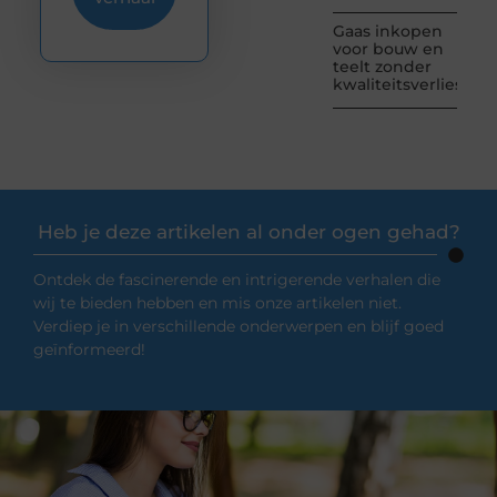
Gaas inkopen
voor bouw en
teelt zonder
kwaliteitsverlies
Heb je deze artikelen al onder ogen gehad?
Ontdek de fascinerende en intrigerende verhalen die
wij te bieden hebben en mis onze artikelen niet.
Verdiep je in verschillende onderwerpen en blijf goed
geïnformeerd!