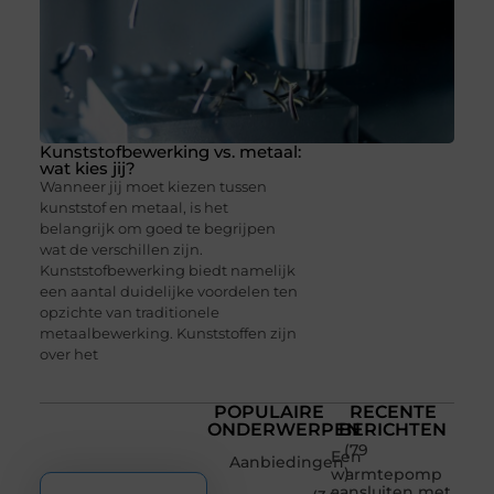
Kunststofbewerking vs. metaal:
wat kies jij?
Wanneer jij moet kiezen tussen
kunststof en metaal, is het
belangrijk om goed te begrijpen
wat de verschillen zijn.
Kunststofbewerking biedt namelijk
een aantal duidelijke voordelen ten
opzichte van traditionele
metaalbewerking. Kunststoffen zijn
over het
POPULAIRE
RECENTE
ONDERWERPEN
BERICHTEN
(79
Een
Aanbiedingen
)
warmtepomp
aansluiten met