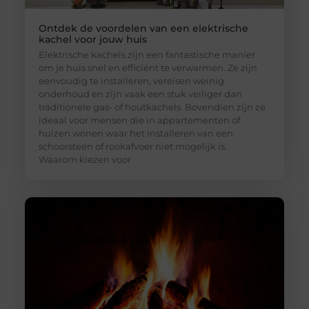
Ontdek de voordelen van een elektrische
kachel voor jouw huis
Elektrische kachels zijn een fantastische manier
om je huis snel en efficiënt te verwarmen. Ze zijn
eenvoudig te installeren, vereisen weinig
onderhoud en zijn vaak een stuk veiliger dan
traditionele gas- of houtkachels. Bovendien zijn ze
ideaal voor mensen die in appartementen of
huizen wonen waar het installeren van een
schoorsteen of rookafvoer niet mogelijk is.
Waarom kiezen voor