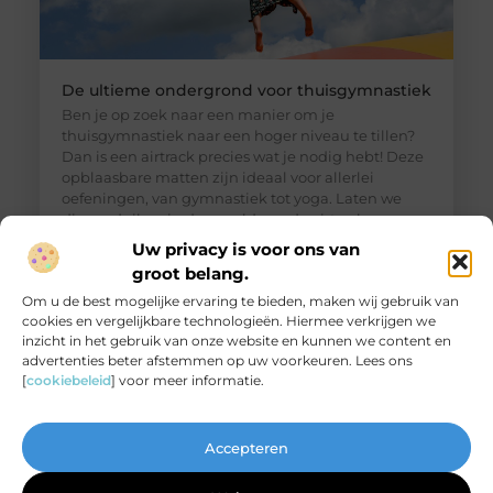
De ultieme ondergrond voor thuisgymnastiek
Ben je op zoek naar een manier om je
thuisgymnastiek naar een hoger niveau te tillen?
Dan is een airtrack precies wat je nodig hebt! Deze
opblaasbare matten zijn ideaal voor allerlei
oefeningen, van gymnastiek tot yoga. Laten we
dieper duiken in de wereld van de airtrack en
ontdekken waarom dit een must-have is voor jouw
Uw privacy is voor ons van
thuisfitness. Wat is een
groot belang.
Om u de best mogelijke ervaring te bieden, maken wij gebruik van
cookies en vergelijkbare technologieën. Hiermee verkrijgen we
inzicht in het gebruik van onze website en kunnen we content en
advertenties beter afstemmen op uw voorkeuren. Lees ons
[
cookiebeleid
] voor meer informatie.
Accepteren