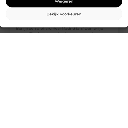
Weigeren
Bekijk Voorkeuren
De ultieme bestemming voor Real Madrid
fanartikelen
Ben jij een diehard Real Madrid fan? Dan wil je
natuurlijk niets liever dan je passie voor deze
legendarische club laten zien. Of het nu gaat om
het nieuwste thuisshirt, een stijlvolle sjaal of een
unieke gadget, jouw favoriete online winkel heeft
alles wat je nodig hebt. Laten we eens duiken in de
wereld van Real Madrid merchandise en
ontdekken