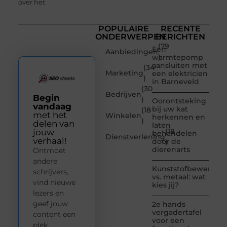
over het
POPULAIRE
RECENTE
ONDERWERPEN
BERICHTEN
(79
Een
Aanbiedingen
)
warmtepomp
aansluiten met
(34
Marketing
een elektricien
)
in Barneveld
(30
Bedrijven
Begin
)
Oorontsteking
vandaag
bij uw kat
(18
met het
Winkelen
herkennen en
)
delen van
laten
(18
jouw
behandelen
Dienstverlening
verhaal!
door de
)
dierenarts
Ontmoet
andere
Kunststofbewerkin
schrijvers,
vs. metaal: wat
vind nieuwe
kies jij?
lezers en
geef jouw
2e hands
vergadertafel
content een
voor een
plek.