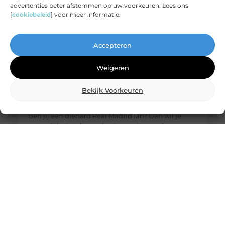
advertenties beter afstemmen op uw voorkeuren. Lees ons
[
cookiebeleid
] voor meer informatie.
Accepteren
Weigeren
Bekijk Voorkeuren
De ultieme bestemming voor Real Madrid
fanartikelen
Ben jij een diehard Real Madrid fan? Dan wil je
natuurlijk niets liever dan je passie voor deze
legendarische club laten zien. Of het nu gaat om
het nieuwste thuisshirt, een stijlvolle sjaal of een
unieke gadget, jouw favoriete online winkel heeft
alles wat je nodig hebt. Laten we eens duiken in de
wereld van Real Madrid merchandise en
ontdekken