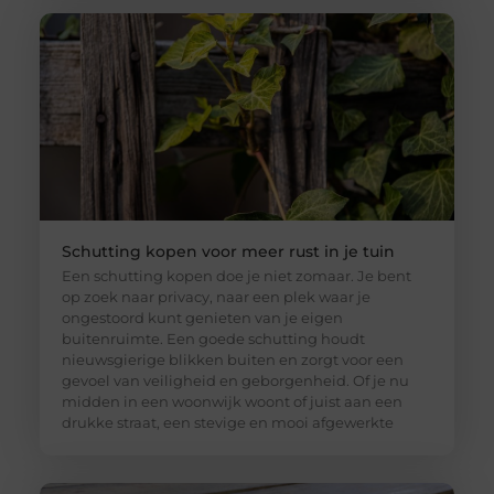
Schutting kopen voor meer rust in je tuin
Een schutting kopen doe je niet zomaar. Je bent
op zoek naar privacy, naar een plek waar je
ongestoord kunt genieten van je eigen
buitenruimte. Een goede schutting houdt
nieuwsgierige blikken buiten en zorgt voor een
gevoel van veiligheid en geborgenheid. Of je nu
midden in een woonwijk woont of juist aan een
drukke straat, een stevige en mooi afgewerkte