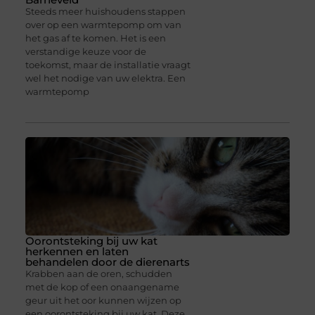
Steeds meer huishoudens stappen
over op een warmtepomp om van
het gas af te komen. Het is een
verstandige keuze voor de
toekomst, maar de installatie vraagt
wel het nodige van uw elektra. Een
warmtepomp
Oorontsteking bij uw kat
herkennen en laten
behandelen door de dierenarts
Krabben aan de oren, schudden
met de kop of een onaangename
geur uit het oor kunnen wijzen op
een oorontsteking bij uw kat. Deze