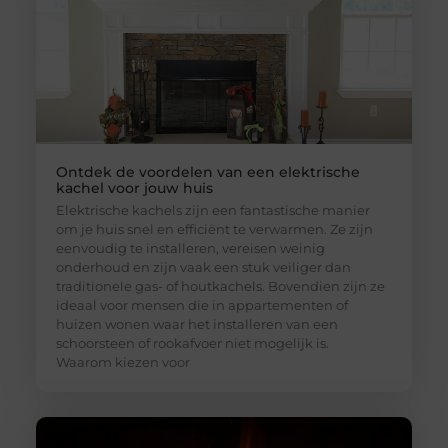
Ontdek de voordelen van een elektrische
kachel voor jouw huis
Elektrische kachels zijn een fantastische manier
om je huis snel en efficiënt te verwarmen. Ze zijn
eenvoudig te installeren, vereisen weinig
onderhoud en zijn vaak een stuk veiliger dan
traditionele gas- of houtkachels. Bovendien zijn ze
ideaal voor mensen die in appartementen of
huizen wonen waar het installeren van een
schoorsteen of rookafvoer niet mogelijk is.
Waarom kiezen voor