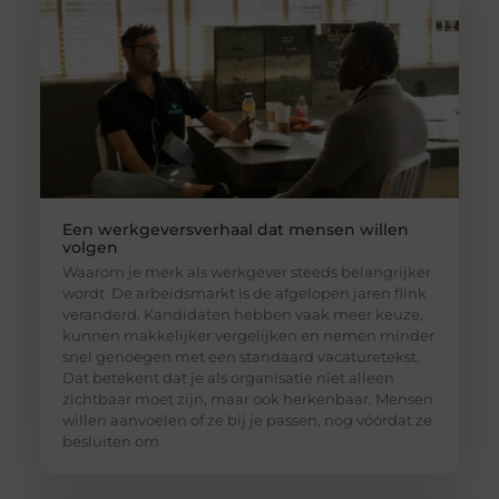
Een werkgeversverhaal dat mensen willen
volgen
Waarom je merk als werkgever steeds belangrijker
wordt De arbeidsmarkt is de afgelopen jaren flink
veranderd. Kandidaten hebben vaak meer keuze,
kunnen makkelijker vergelijken en nemen minder
snel genoegen met een standaard vacaturetekst.
Dat betekent dat je als organisatie niet alleen
zichtbaar moet zijn, maar ook herkenbaar. Mensen
willen aanvoelen of ze bij je passen, nog vóórdat ze
besluiten om