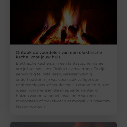
Ontdek de voordelen van een elektrische
kachel voor jouw huis
Elektrische kachels zijn een fantastische manier
om je huis snel en efficiënt te verwarmen. Ze zijn
eenvoudig te installeren, vereisen weinig
onderhoud en zijn vaak een stuk veiliger dan
traditionele gas- of houtkachels. Bovendien zijn ze
ideaal voor mensen die in appartementen of
huizen wonen waar het installeren van een
schoorsteen of rookafvoer niet mogelijk is. Waarom
kiezen voor een