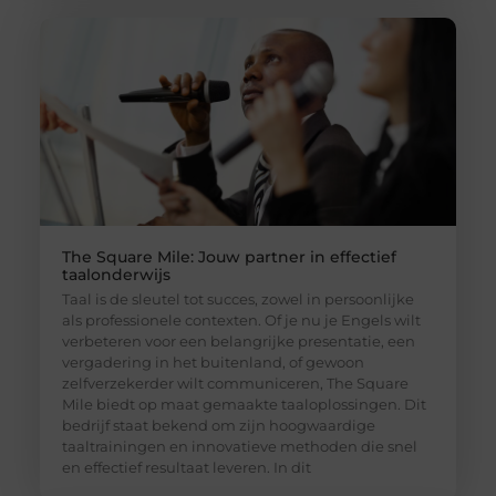
The Square Mile: Jouw partner in effectief
taalonderwijs
Taal is de sleutel tot succes, zowel in persoonlijke
als professionele contexten. Of je nu je Engels wilt
verbeteren voor een belangrijke presentatie, een
vergadering in het buitenland, of gewoon
zelfverzekerder wilt communiceren, The Square
Mile biedt op maat gemaakte taaloplossingen. Dit
bedrijf staat bekend om zijn hoogwaardige
taaltrainingen en innovatieve methoden die snel
en effectief resultaat leveren. In dit