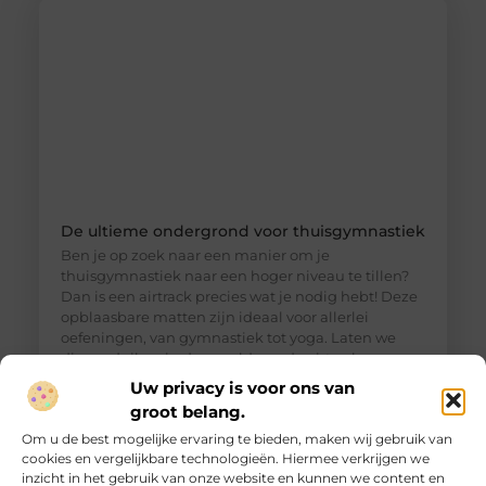
De ultieme ondergrond voor thuisgymnastiek
Ben je op zoek naar een manier om je
thuisgymnastiek naar een hoger niveau te tillen?
Dan is een airtrack precies wat je nodig hebt! Deze
opblaasbare matten zijn ideaal voor allerlei
oefeningen, van gymnastiek tot yoga. Laten we
dieper duiken in de wereld van de airtrack en
ontdekken waarom dit een must-have is voor jouw
Uw privacy is voor ons van
thuisfitness. Wat is een
groot belang.
Om u de best mogelijke ervaring te bieden, maken wij gebruik van
cookies en vergelijkbare technologieën. Hiermee verkrijgen we
inzicht in het gebruik van onze website en kunnen we content en