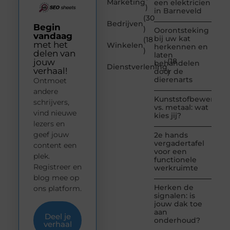
Marketing
een elektricien
)
in Barneveld
(30
Bedrijven
Begin
)
Oorontsteking
vandaag
bij uw kat
(18
met het
Winkelen
herkennen en
)
delen van
laten
(18
jouw
behandelen
Dienstverlening
verhaal!
door de
)
dierenarts
Ontmoet
andere
Kunststofbewerkin
schrijvers,
vs. metaal: wat
vind nieuwe
kies jij?
lezers en
geef jouw
2e hands
vergadertafel
content een
voor een
plek.
functionele
Registreer en
werkruimte
blog mee op
Herken de
ons platform.
signalen: is
jouw dak toe
aan
Deel je
onderhoud?
verhaal