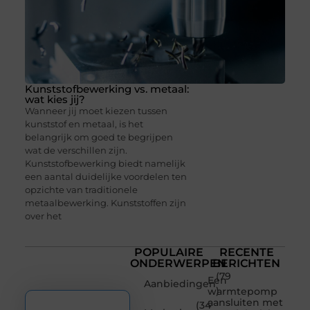
Kunststofbewerking vs. metaal:
wat kies jij?
Wanneer jij moet kiezen tussen
kunststof en metaal, is het
belangrijk om goed te begrijpen
wat de verschillen zijn.
Kunststofbewerking biedt namelijk
een aantal duidelijke voordelen ten
opzichte van traditionele
metaalbewerking. Kunststoffen zijn
over het
POPULAIRE
RECENTE
ONDERWERPEN
BERICHTEN
(79
Een
Aanbiedingen
)
warmtepomp
aansluiten met
(34