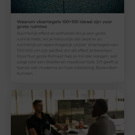
Waarom vloertegels 100×100 ideaal zijn voor
grote ruimtes
Ruimtelijk effect en esthetiek Als je een grote
ruimte hebt, wil je natuurlijk dat deze er zo
ruimtelijk en open mogelijk uitziet. Vloertegels van
100×100 cm zijn perfect om dit effect te bereiken.
Door hun grote formaat heb je minder voegen, wat
zorgt voor een strakke en naadloze look. Dit geeft je
kamer een moderne en luxe uitstraling. Bovendien
kunnen