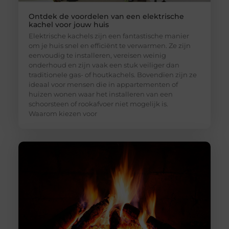
Ontdek de voordelen van een elektrische
kachel voor jouw huis
Elektrische kachels zijn een fantastische manier
om je huis snel en efficiënt te verwarmen. Ze zijn
eenvoudig te installeren, vereisen weinig
onderhoud en zijn vaak een stuk veiliger dan
traditionele gas- of houtkachels. Bovendien zijn ze
ideaal voor mensen die in appartementen of
huizen wonen waar het installeren van een
schoorsteen of rookafvoer niet mogelijk is.
Waarom kiezen voor