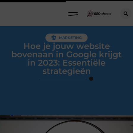
MARKETING
Hoe je jouw website
bovenaan in Google krijgt
in 2023: Essentiële
strategieën