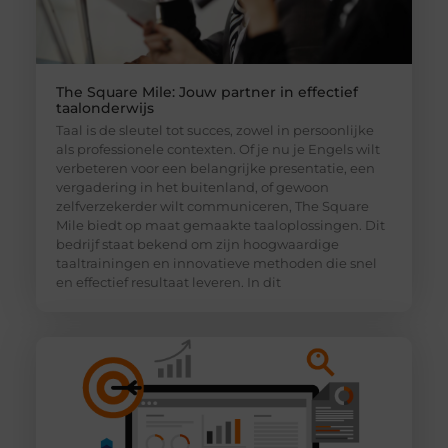
The Square Mile: Jouw partner in effectief
taalonderwijs
Taal is de sleutel tot succes, zowel in persoonlijke
als professionele contexten. Of je nu je Engels wilt
verbeteren voor een belangrijke presentatie, een
vergadering in het buitenland, of gewoon
zelfverzekerder wilt communiceren, The Square
Mile biedt op maat gemaakte taaloplossingen. Dit
bedrijf staat bekend om zijn hoogwaardige
taaltrainingen en innovatieve methoden die snel
en effectief resultaat leveren. In dit