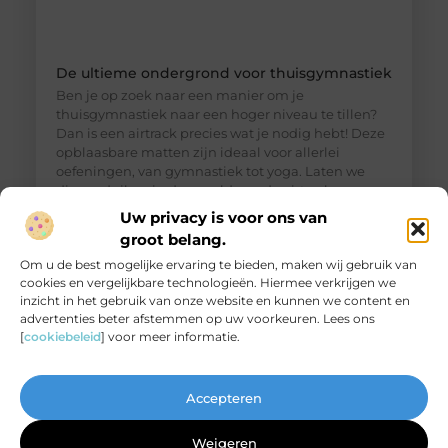
De ultieme ondergrond voor thuisgymnastiek
Ben je op zoek naar een manier om je
thuisgymnastiek naar een hoger niveau te tillen?
Dan is een airtrack precies wat je nodig hebt! Deze
opblaasbare matten zijn ideaal voor allerlei
oefeningen, van gymnastiek tot yoga. Laten we
dieper duiken in de wereld van de airtrack en
ontdekken waarom dit een must-have is voor jouw
Uw privacy is voor ons van
thuisfitness. Wat is een
groot belang.
Om u de best mogelijke ervaring te bieden, maken wij gebruik van
cookies en vergelijkbare technologieën. Hiermee verkrijgen we
inzicht in het gebruik van onze website en kunnen we content en
advertenties beter afstemmen op uw voorkeuren. Lees ons
[
cookiebeleid
] voor meer informatie.
Accepteren
Weigeren