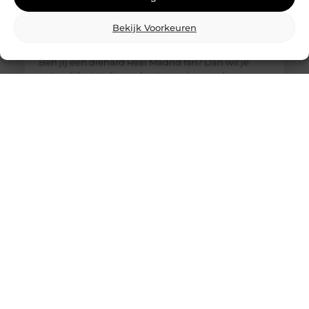
Bekijk Voorkeuren
De ultieme bestemming voor Real Madrid
fanartikelen
Ben jij een diehard Real Madrid fan? Dan wil je
natuurlijk niets liever dan je passie voor deze
legendarische club laten zien. Of het nu gaat om
het nieuwste thuisshirt, een stijlvolle sjaal of een
unieke gadget, jouw favoriete online winkel heeft
alles wat je nodig hebt. Laten we eens duiken in de
wereld van Real Madrid merchandise en
ontdekken