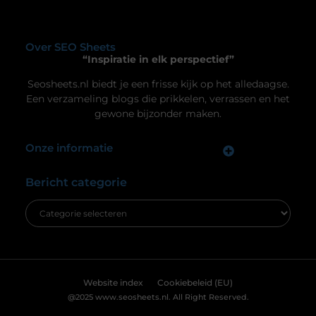
Ben je op zoek naar een manier om je
thuisgymnastiek naar een hoger niveau te tillen?
Dan is een airtrack precies wat je nodig hebt! Deze
opblaasbare matten zijn ideaal voor allerlei
oefeningen, van gymnastiek tot yoga. Laten we
dieper duiken in de wereld van de airtrack en
ontdekken waarom dit een must-have is voor jouw
Uw privacy is voor ons van
thuisfitness. Wat is een
groot belang.
Om u de best mogelijke ervaring te bieden, maken wij gebruik van
cookies en vergelijkbare technologieën. Hiermee verkrijgen we
inzicht in het gebruik van onze website en kunnen we content en
advertenties beter afstemmen op uw voorkeuren. Lees ons
[
cookiebeleid
] voor meer informatie.
Accepteren
Weigeren
Bekijk Voorkeuren
De ultieme bestemming voor Real Madrid
fanartikelen