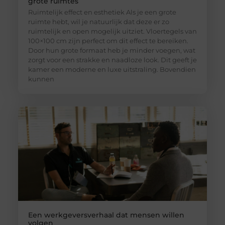
grote ruimtes
Ruimtelijk effect en esthetiek Als je een grote
ruimte hebt, wil je natuurlijk dat deze er zo
ruimtelijk en open mogelijk uitziet. Vloertegels van
100×100 cm zijn perfect om dit effect te bereiken.
Door hun grote formaat heb je minder voegen, wat
zorgt voor een strakke en naadloze look. Dit geeft je
kamer een moderne en luxe uitstraling. Bovendien
kunnen
Een werkgeversverhaal dat mensen willen
volgen