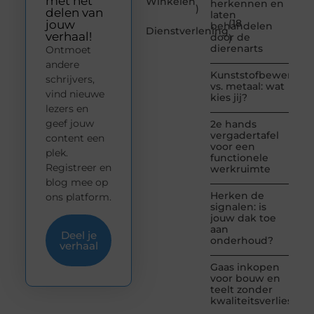
met het
Winkelen
herkennen en
)
delen van
laten
(18
jouw
behandelen
Dienstverlening
verhaal!
door de
)
dierenarts
Ontmoet
andere
Kunststofbewerkin
schrijvers,
vs. metaal: wat
vind nieuwe
kies jij?
lezers en
geef jouw
2e hands
vergadertafel
content een
voor een
plek.
functionele
Registreer en
werkruimte
blog mee op
Herken de
ons platform.
signalen: is
jouw dak toe
aan
Deel je
onderhoud?
verhaal
Gaas inkopen
voor bouw en
teelt zonder
kwaliteitsverlies