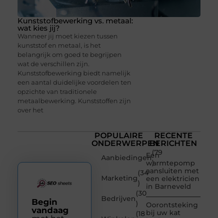
Kunststofbewerking vs. metaal:
wat kies jij?
Wanneer jij moet kiezen tussen
kunststof en metaal, is het
belangrijk om goed te begrijpen
wat de verschillen zijn.
Kunststofbewerking biedt namelijk
een aantal duidelijke voordelen ten
opzichte van traditionele
metaalbewerking. Kunststoffen zijn
over het
POPULAIRE
RECENTE
ONDERWERPEN
BERICHTEN
(79
Een
Aanbiedingen
)
warmtepomp
aansluiten met
(34
Marketing
een elektricien
)
in Barneveld
(30
Bedrijven
Begin
)
Oorontsteking
vandaag
bij uw kat
(18