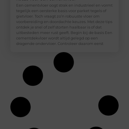
Een cementvloer oogt strak en industrieel en vormt
tegelijk een oersterke basis voor parket tegels of
gietvloer. Toch vraagt zo’n robuuste vloer om
voorbereiding en doordachte keuzes. Met deze tips
ontdek je snel of zelf storten haalbaar is of dat
uitbesteden meer rust geeft. Begin bij de basis Een
cementdekvloer wordt altijd gelegd op een
dragende ondervloer. Controleer daarom eerst
Duik in de wereld van batterijtechnologie en
innovatie