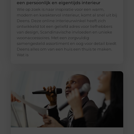
een persoonlijk en eigentijds interieur
Wie op zoek is naar inspiratie voor een warm,
modern en karaktervol interieur, komt al snel uit bij
Deens. Deze online interieurwinkel heeft zich
ontwikkeld tot een geliefd adres voor liefhebbers
van design, Scandinavische invloeden en unieke
woonaccessoires. Met een zorgvuldig
samengesteld assortiment en oog voor detail biedt
Deens alles om van een huis een thuis te maken.
Wat is