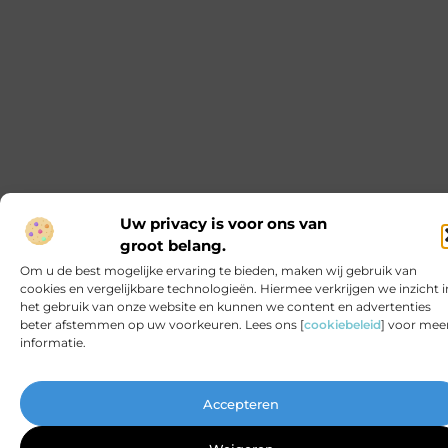
de bouwsector. Ze bieden veel voordelen ten
opzichte van traditionele schoorstenen. In dit
artikel bespreken we de voordelen, het onderhoud
en het kiezen van de juiste prefab schoorsteen. De
voordelen van een prefab schoorsteen Duurzaam
en milieuvriendelijk Een prefab schoorsteen is een
duurzame keuze. De materialen zijn ontworpen
om lang mee te gaan, wat
De voordelen van emaille bekers voor
bedrijven