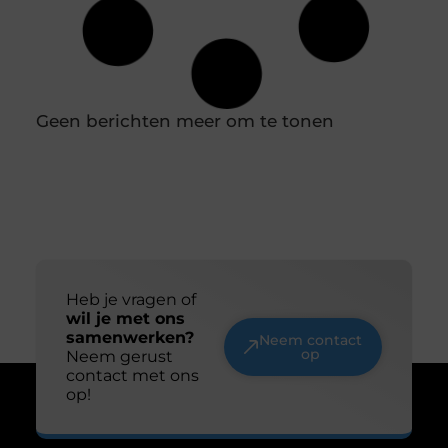
Batterijen zijn tegenwoordig niet meer weg te
denken uit ons dagelijks leven. Van je smartphone
tot elektrische auto’s, ze spelen een cruciale rol in
hoe we technologie gebruiken. Maar wat weet je
eigenlijk over de technologie achter deze
energiebronnen? Laten we samen een duik
nemen in de wereld van batterijtechnologie en
innovatie. De evolutie van batterijen Van zink-
koolstof tot lithium-ion
De ultieme ondergrond voor thuisgymnastiek