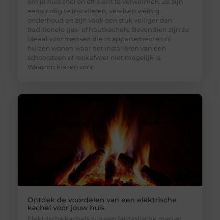
om je huis snel en efficiënt te verwarmen. Ze zijn
eenvoudig te installeren, vereisen weinig
onderhoud en zijn vaak een stuk veiliger dan
traditionele gas- of houtkachels. Bovendien zijn ze
ideaal voor mensen die in appartementen of
huizen wonen waar het installeren van een
schoorsteen of rookafvoer niet mogelijk is.
Waarom kiezen voor
Ontdek de voordelen van een elektrische
kachel voor jouw huis
Elektrische kachels zijn een fantastische manier