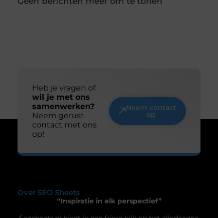
cementdekvloer wordt altijd gelegd op een
dragende ondervloer. Controleer daarom eerst
Duik in de wereld van batterijtechnologie en
innovatie
Batterijen zijn tegenwoordig niet meer weg te
denken uit ons dagelijks leven. Van je smartphone
tot elektrische auto’s, ze spelen een cruciale rol in
hoe we technologie gebruiken. Maar wat weet je
eigenlijk over de technologie achter deze
energiebronnen? Laten we samen een duik