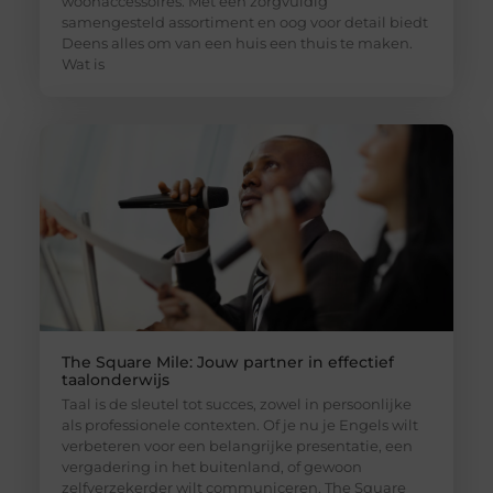
woonaccessoires. Met een zorgvuldig
samengesteld assortiment en oog voor detail biedt
Deens alles om van een huis een thuis te maken.
Wat is
The Square Mile: Jouw partner in effectief
taalonderwijs
Taal is de sleutel tot succes, zowel in persoonlijke
als professionele contexten. Of je nu je Engels wilt
verbeteren voor een belangrijke presentatie, een
vergadering in het buitenland, of gewoon
zelfverzekerder wilt communiceren, The Square