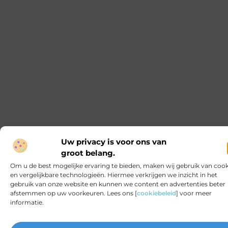
ontdekken
Ontdek de voordelen van een prefab
schoorsteen
Prefab schoorstenen worden steeds populairder in
de bouwsector. Ze bieden veel voordelen ten
opzichte van traditionele schoorstenen. In dit
artikel bespreken we de voordelen, het onderhoud
en het kiezen van de juiste prefab schoorsteen. De
voordelen van een prefab schoorsteen Duurzaam
en milieuvriendelijk Een prefab schoorsteen is een