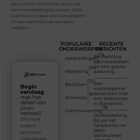
geur uit het oor kunnen wijzen op
een oorontsteking bij uw kat. Deze
klacht komt vaker voor dan gedacht
en kan verschillende oorzaken
hebben,
POPULAIRE
RECENTE
ONDERWERPEN
BERICHTEN
(79
Bevrachting
Aanbiedingen
)
binnenscheepvaart
en een goede
(34
Marketing
planning
)
(30
Een
Bedrijven
Begin
)
warmtepomp
vandaag
aansluiten met
(18
met het
Winkelen
een elektricien
)
delen van
in Barneveld
(18
jouw
Dienstverlening
verhaal!
)
Oorontsteking
Ontmoet
bij uw kat
herkennen en
andere
laten
schrijvers,
behandelen
vind nieuwe