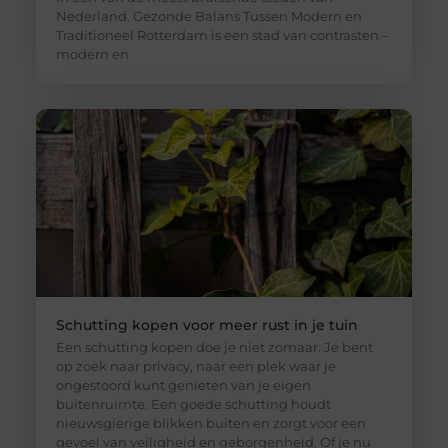
Nederland. Gezonde Balans Tussen Modern en
Traditioneel Rotterdam is een stad van contrasten –
modern en
Schutting kopen voor meer rust in je tuin
Een schutting kopen doe je niet zomaar. Je bent
op zoek naar privacy, naar een plek waar je
ongestoord kunt genieten van je eigen
buitenruimte. Een goede schutting houdt
nieuwsgierige blikken buiten en zorgt voor een
gevoel van veiligheid en geborgenheid. Of je nu