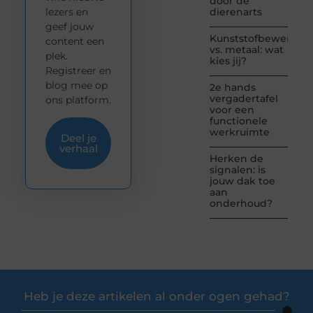
door de
lezers en
dierenarts
geef jouw
Kunststofbewerkin
content een
vs. metaal: wat
plek.
kies jij?
Registreer en
blog mee op
2e hands
vergadertafel
ons platform.
voor een
functionele
werkruimte
Deel je
verhaal
Herken de
signalen: is
jouw dak toe
aan
onderhoud?
Heb je deze artikelen al onder ogen gehad?