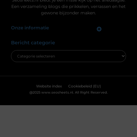
nemen in de wereld van batterijtechnologie en
Uw privacy is voor ons van
innovatie. De evolutie van batterijen Van zink-
groot belang.
koolstof tot lithium-ion
Om u de best mogelijke ervaring te bieden, maken wij gebruik van
cookies en vergelijkbare technologieën. Hiermee verkrijgen we
inzicht in het gebruik van onze website en kunnen we content en
advertenties beter afstemmen op uw voorkeuren. Lees ons
[
cookiebeleid
] voor meer informatie.
Accepteren
Weigeren
Bekijk Voorkeuren
De ultieme ondergrond voor thuisgymnastiek
Ben je op zoek naar een manier om je
thuisgymnastiek naar een hoger niveau te tillen?
Dan is een airtrack precies wat je nodig hebt! Deze
opblaasbare matten zijn ideaal voor allerlei
oefeningen, van gymnastiek tot yoga. Laten we
dieper duiken in de wereld van de airtrack en
ontdekken waarom dit een must-have is voor jouw