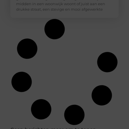
midden in een woonwijk woont of juist aan een
drukke straat, een stevige en mooi afgewerkte
Storten of laten storten? Maak een slimme
keuze voor een cementvloer
Een cementvloer oogt strak en industrieel en vormt
tegelijk een oersterke basis voor parket tegels of
gietvloer. Toch vraagt zo’n robuuste vloer om
voorbereiding en doordachte keuzes. Met deze tips
ontdek je snel of zelf storten haalbaar is of dat
uitbesteden meer rust geeft. Begin bij de basis Een