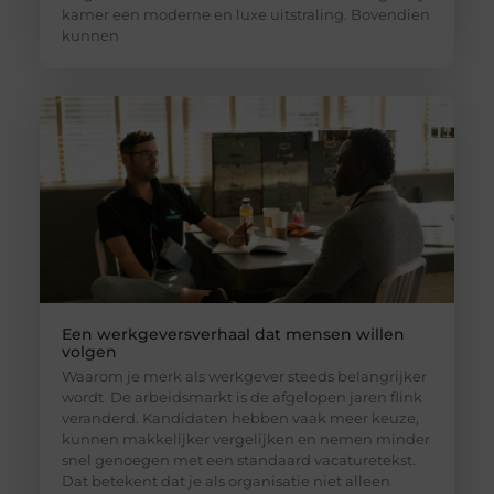
kamer een moderne en luxe uitstraling. Bovendien
kunnen
Een werkgeversverhaal dat mensen willen
volgen
Waarom je merk als werkgever steeds belangrijker
wordt De arbeidsmarkt is de afgelopen jaren flink
veranderd. Kandidaten hebben vaak meer keuze,
kunnen makkelijker vergelijken en nemen minder
snel genoegen met een standaard vacaturetekst.
Dat betekent dat je als organisatie niet alleen