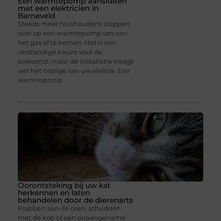
Een warmtepomp aansluiten
met een elektricien in
Barneveld
Steeds meer huishoudens stappen
over op een warmtepomp om van
het gas af te komen. Het is een
verstandige keuze voor de
toekomst, maar de installatie vraagt
wel het nodige van uw elektra. Een
warmtepomp
Oorontsteking bij uw kat
herkennen en laten
behandelen door de dierenarts
Krabben aan de oren, schudden
met de kop of een onaangename