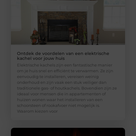
Ontdek de voordelen van een elektrische
kachel voor jouw huis
Elektrische kachels zijn een fantastische manier
om je huis snel en efficiënt te verwarmen. Ze zijn
eenvoudig te installeren, vereisen weinig
onderhoud en zijn vaak een stuk veiliger dan
traditionele gas- of houtkachels. Bovendien zijn ze
ideaal voor mensen die in appartementen of
huizen wonen waar het installeren van een
schoorsteen of rookafvoer niet mogelijk is.
Waarom kiezen voor