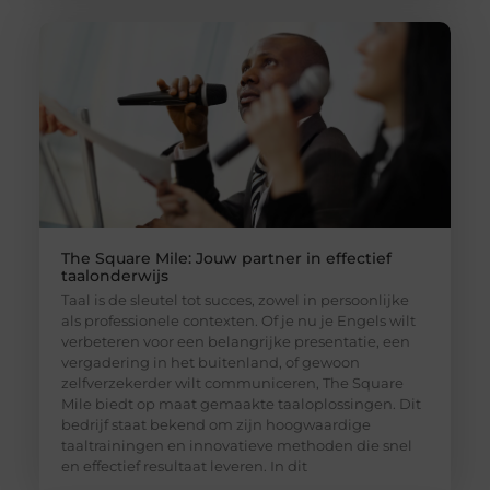
The Square Mile: Jouw partner in effectief
taalonderwijs
Taal is de sleutel tot succes, zowel in persoonlijke
als professionele contexten. Of je nu je Engels wilt
verbeteren voor een belangrijke presentatie, een
vergadering in het buitenland, of gewoon
zelfverzekerder wilt communiceren, The Square
Mile biedt op maat gemaakte taaloplossingen. Dit
bedrijf staat bekend om zijn hoogwaardige
taaltrainingen en innovatieve methoden die snel
en effectief resultaat leveren. In dit