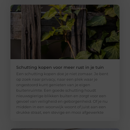
Schutting kopen voor meer rust in je tuin
Een schutting kopen doe je niet zomaar. Je bent
op zoek naar privacy, naar een plek waar je
ongestoord kunt genieten van je eigen
buitenruimte. Een goede schutting houdt
nieuwsgierige blikken buiten en zorgt voor een
gevoel van veiligheid en geborgenheid. Of je nu
midden in een woonwijk woont of juist aan een
drukke straat, een stevige en mooi afgewerkte