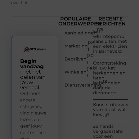
over het
POPULAIRE
RECENTE
ONDERWERPEN
BERICHTEN
(79
Een
Aanbiedingen
)
warmtepomp
aansluiten met
(34
Marketing
een elektricien
)
in Barneveld
(30
Bedrijven
Begin
)
Oorontsteking
vandaag
bij uw kat
(18
met het
Winkelen
herkennen en
)
delen van
laten
(18
jouw
behandelen
Dienstverlening
verhaal!
door de
)
dierenarts
Ontmoet
andere
Kunststofbewerkin
schrijvers,
vs. metaal: wat
vind nieuwe
kies jij?
lezers en
geef jouw
2e hands
vergadertafel
content een
voor een
plek.