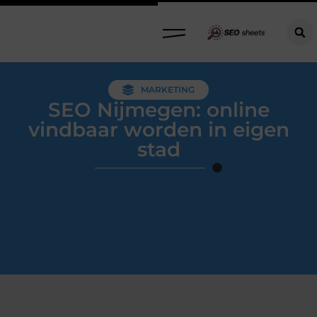
MARKETING
SEO Nijmegen: online
vindbaar worden in eigen
stad