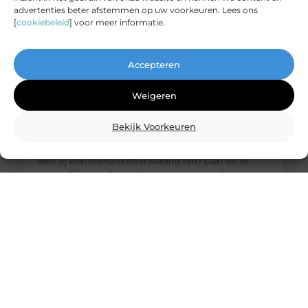
advertenties beter afstemmen op uw voorkeuren. Lees ons
[
cookiebeleid
] voor meer informatie.
Accepteren
Weigeren
Bekijk Voorkeuren
De ultieme bestemming voor Real Madrid
fanartikelen
Ben jij een diehard Real Madrid fan? Dan wil je
natuurlijk niets liever dan je passie voor deze
legendarische club laten zien. Of het nu gaat om
het nieuwste thuisshirt, een stijlvolle sjaal of een
unieke gadget, jouw favoriete online winkel heeft
alles wat je nodig hebt. Laten we eens duiken in de
wereld van Real Madrid merchandise en
ontdekken