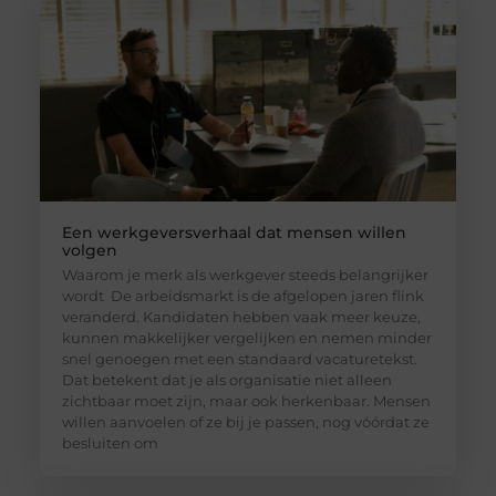
Een werkgeversverhaal dat mensen willen
volgen
Waarom je merk als werkgever steeds belangrijker
wordt De arbeidsmarkt is de afgelopen jaren flink
veranderd. Kandidaten hebben vaak meer keuze,
kunnen makkelijker vergelijken en nemen minder
snel genoegen met een standaard vacaturetekst.
Dat betekent dat je als organisatie niet alleen
zichtbaar moet zijn, maar ook herkenbaar. Mensen
willen aanvoelen of ze bij je passen, nog vóórdat ze
besluiten om