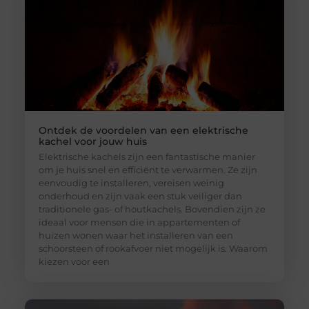
Ontdek de voordelen van een elektrische
kachel voor jouw huis
Elektrische kachels zijn een fantastische manier
om je huis snel en efficiënt te verwarmen. Ze zijn
eenvoudig te installeren, vereisen weinig
onderhoud en zijn vaak een stuk veiliger dan
traditionele gas- of houtkachels. Bovendien zijn ze
ideaal voor mensen die in appartementen of
huizen wonen waar het installeren van een
schoorsteen of rookafvoer niet mogelijk is. Waarom
kiezen voor een