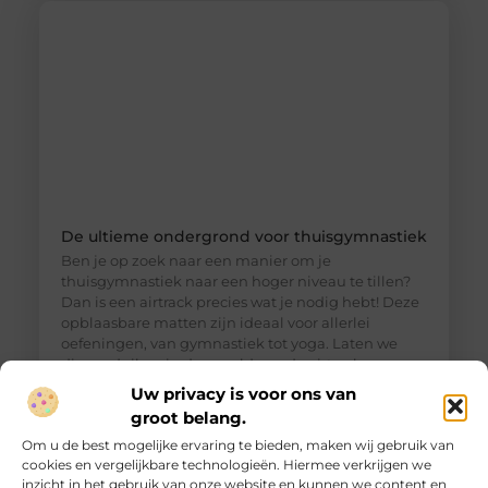
De ultieme ondergrond voor thuisgymnastiek
Ben je op zoek naar een manier om je
thuisgymnastiek naar een hoger niveau te tillen?
Dan is een airtrack precies wat je nodig hebt! Deze
opblaasbare matten zijn ideaal voor allerlei
oefeningen, van gymnastiek tot yoga. Laten we
dieper duiken in de wereld van de airtrack en
ontdekken waarom dit een must-have is voor jouw
Uw privacy is voor ons van
thuisfitness. Wat is een
groot belang.
Om u de best mogelijke ervaring te bieden, maken wij gebruik van
cookies en vergelijkbare technologieën. Hiermee verkrijgen we
inzicht in het gebruik van onze website en kunnen we content en