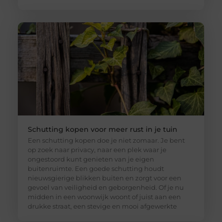
Schutting kopen voor meer rust in je tuin
Een schutting kopen doe je niet zomaar. Je bent
op zoek naar privacy, naar een plek waar je
ongestoord kunt genieten van je eigen
buitenruimte. Een goede schutting houdt
nieuwsgierige blikken buiten en zorgt voor een
gevoel van veiligheid en geborgenheid. Of je nu
midden in een woonwijk woont of juist aan een
drukke straat, een stevige en mooi afgewerkte