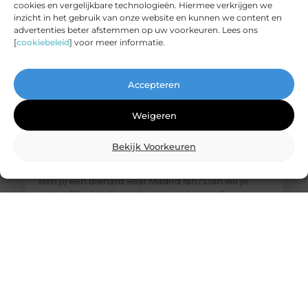
cookies en vergelijkbare technologieën. Hiermee verkrijgen we
inzicht in het gebruik van onze website en kunnen we content en
advertenties beter afstemmen op uw voorkeuren. Lees ons
[
cookiebeleid
] voor meer informatie.
Accepteren
Weigeren
Bekijk Voorkeuren
De ultieme bestemming voor Real Madrid
fanartikelen
Ben jij een diehard Real Madrid fan? Dan wil je
natuurlijk niets liever dan je passie voor deze
legendarische club laten zien. Of het nu gaat om
het nieuwste thuisshirt, een stijlvolle sjaal of een
unieke gadget, jouw favoriete online winkel heeft
alles wat je nodig hebt. Laten we eens duiken in de
wereld van Real Madrid merchandise en
ontdekken