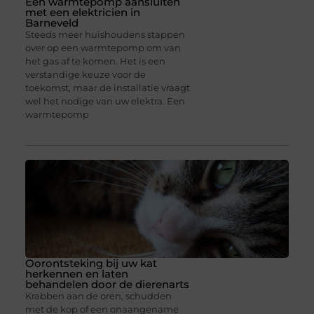
Een warmtepomp aansluiten
met een elektricien in
Barneveld
Steeds meer huishoudens stappen
over op een warmtepomp om van
het gas af te komen. Het is een
verstandige keuze voor de
toekomst, maar de installatie vraagt
wel het nodige van uw elektra. Een
warmtepomp
Oorontsteking bij uw kat
herkennen en laten
behandelen door de dierenarts
Krabben aan de oren, schudden
met de kop of een onaangename