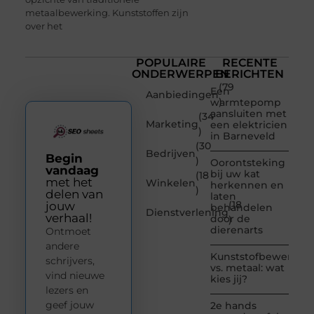
metaalbewerking. Kunststoffen zijn
over het
POPULAIRE
RECENTE
ONDERWERPEN
BERICHTEN
(79
Een
Aanbiedingen
)
warmtepomp
aansluiten met
(34
Marketing
een elektricien
)
in Barneveld
(30
Bedrijven
Begin
)
Oorontsteking
vandaag
bij uw kat
(18
met het
Winkelen
herkennen en
)
delen van
laten
(18
jouw
behandelen
Dienstverlening
verhaal!
door de
)
dierenarts
Ontmoet
andere
Kunststofbewerkin
schrijvers,
vs. metaal: wat
vind nieuwe
kies jij?
lezers en
geef jouw
2e hands