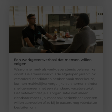
Een werkgeversverhaal dat mensen willen
volgen
Waarom je merk als werkgever steeds belangrijker
wordt De arbeidsmarkt is de afgelopen jaren flink
veranderd. Kandidaten hebben vaak meer keuze,
kunnen makkelijker vergelijken en nemen minder
snel genoegen met een standaard vacaturetekst.
Dat betekent dat je als organisatie niet alleen
zichtbaar moet zijn, maar ook herkenbaar. Mensen
willen aanvoelen of ze bij je passen, nog vóórdat ze
besluiten om