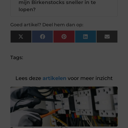
mijn Birkenstocks sneller in te
lopen?
Goed artikel? Deel hem dan op:
X
Facebook
Pinterest
LinkedIn
Email
(Twitter)
Tags:
Lees deze
artikelen
voor meer inzicht