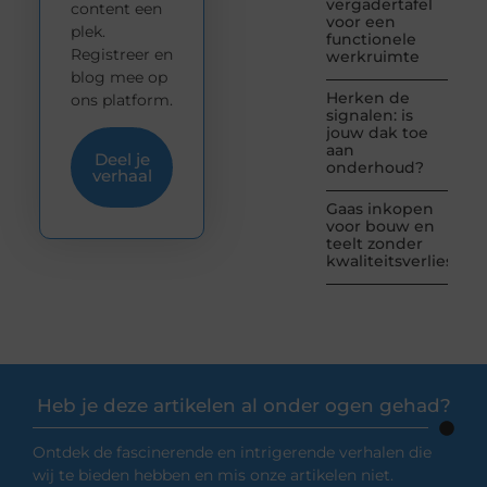
vergadertafel
content een
voor een
plek.
functionele
Registreer en
werkruimte
blog mee op
Herken de
ons platform.
signalen: is
jouw dak toe
aan
Deel je
onderhoud?
verhaal
Gaas inkopen
voor bouw en
teelt zonder
kwaliteitsverlies
Heb je deze artikelen al onder ogen gehad?
Ontdek de fascinerende en intrigerende verhalen die
wij te bieden hebben en mis onze artikelen niet.