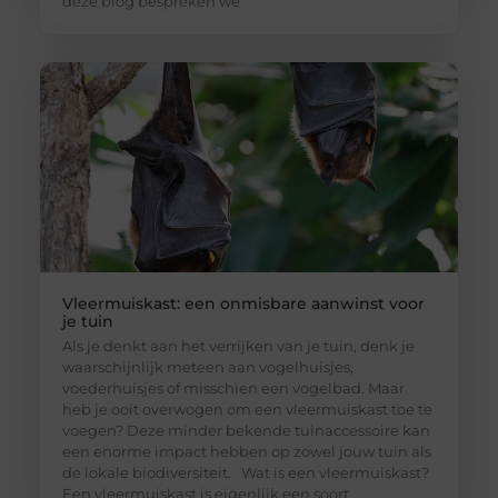
deze blog bespreken we
Vleermuiskast: een onmisbare aanwinst voor
je tuin
Als je denkt aan het verrijken van je tuin, denk je
waarschijnlijk meteen aan vogelhuisjes,
voederhuisjes of misschien een vogelbad. Maar
heb je ooit overwogen om een vleermuiskast toe te
voegen? Deze minder bekende tuinaccessoire kan
een enorme impact hebben op zowel jouw tuin als
de lokale biodiversiteit. Wat is een vleermuiskast?
Een vleermuiskast is eigenlijk een soort