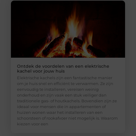
Ontdek de voordelen van een elektrische
kachel voor jouw huis
Elektrische kachels zijn een fantastische manier
om je huis snel en efficiënt te verwarmen. Ze zijn
eenvoudig te installeren, vereisen weinig
onderhoud en zijn vaak een stuk veiliger dan
traditionele gas- of houtkachels. Bovendien zijn ze
ideaal voor mensen die in appartementen of
huizen wonen waar het installeren van een
schoorsteen of rookafvoer niet mogelijk is. Waarom
kiezen voor een