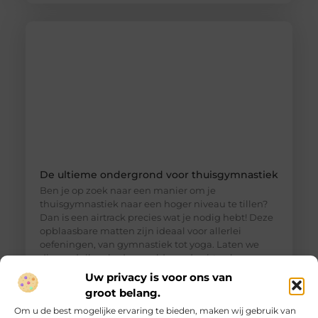
De ultieme ondergrond voor thuisgymnastiek
Ben je op zoek naar een manier om je
thuisgymnastiek naar een hoger niveau te tillen?
Dan is een airtrack precies wat je nodig hebt! Deze
opblaasbare matten zijn ideaal voor allerlei
oefeningen, van gymnastiek tot yoga. Laten we
dieper duiken in de wereld van de airtrack en
ontdekken waarom dit een must-have is voor jouw
Uw privacy is voor ons van
thuisfitness. Wat is een
groot belang.
Om u de best mogelijke ervaring te bieden, maken wij gebruik van