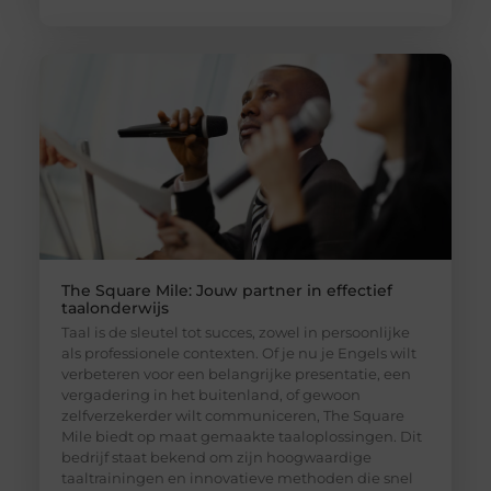
The Square Mile: Jouw partner in effectief
taalonderwijs
Taal is de sleutel tot succes, zowel in persoonlijke
als professionele contexten. Of je nu je Engels wilt
verbeteren voor een belangrijke presentatie, een
vergadering in het buitenland, of gewoon
zelfverzekerder wilt communiceren, The Square
Mile biedt op maat gemaakte taaloplossingen. Dit
bedrijf staat bekend om zijn hoogwaardige
taaltrainingen en innovatieve methoden die snel