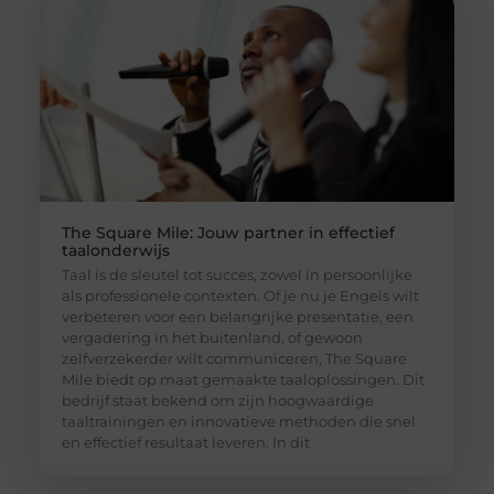
The Square Mile: Jouw partner in effectief
taalonderwijs
Taal is de sleutel tot succes, zowel in persoonlijke
als professionele contexten. Of je nu je Engels wilt
verbeteren voor een belangrijke presentatie, een
vergadering in het buitenland, of gewoon
zelfverzekerder wilt communiceren, The Square
Mile biedt op maat gemaakte taaloplossingen. Dit
bedrijf staat bekend om zijn hoogwaardige
taaltrainingen en innovatieve methoden die snel
en effectief resultaat leveren. In dit