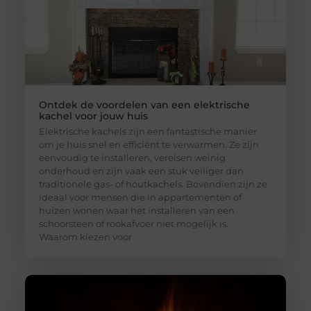
Ontdek de voordelen van een elektrische
kachel voor jouw huis
Elektrische kachels zijn een fantastische manier
om je huis snel en efficiënt te verwarmen. Ze zijn
eenvoudig te installeren, vereisen weinig
onderhoud en zijn vaak een stuk veiliger dan
traditionele gas- of houtkachels. Bovendien zijn ze
ideaal voor mensen die in appartementen of
huizen wonen waar het installeren van een
schoorsteen of rookafvoer niet mogelijk is.
Waarom kiezen voor