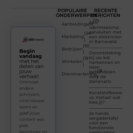
POPULAIRE
RECENTE
ONDERWERPEN
BERICHTEN
(79
Een
Aanbiedingen
)
warmtepomp
aansluiten met
(34
Marketing
een elektricien
)
in Barneveld
(30
Bedrijven
Begin
)
Oorontsteking
vandaag
bij uw kat
(18
met het
Winkelen
herkennen en
)
delen van
laten
(18
jouw
behandelen
Dienstverlening
verhaal!
door de
)
dierenarts
Ontmoet
andere
Kunststofbewerkin
schrijvers,
vs. metaal: wat
vind nieuwe
kies jij?
lezers en
geef jouw
2e hands
vergadertafel
content een
voor een
plek.
functionele
Registreer en
werkruimte