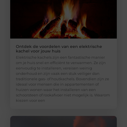
Ontdek de voordelen van een elektrische
kachel voor jouw huis
Elektrische kachels zijn een fantastische manier
om je huis snel en efficiënt te verwarmen. Ze zijn
eenvoudig te installeren, vereisen weinig
onderhoud en zijn vaak een stuk veiliger dan
traditionele gas- of houtkachels. Bovendien zijn ze
ideaal voor mensen die in appartementen of
huizen wonen waar het installeren van een
schoorsteen of rookafvoer niet mogelijk is. Waarom
kiezen voor een