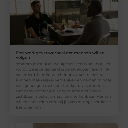
Een werkgeversverhaal dat mensen willen
volgen
Waarom je merk als werkgever steeds belangrijker
wordt De arbeidsmarkt is de afgelopen jaren flink
veranderd. Kandidaten hebben vaak meer keuze,
kunnen makkelijker vergelijken en nemen minder
snel genoegen met een standaard vacaturetekst.
Dat betekent dat je als organisatie niet alleen
zichtbaar moet zijn, maar ook herkenbaar. Mensen
willen aanvoelen of ze bij je passen, nog vóórdat ze
besluiten om