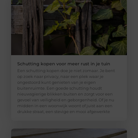
Schutting kopen voor meer rust in je tuin
Een schutting kopen doe je niet zomaar. Je bent
op zoek naar privacy, naar een plek waar je
ongestoord kunt genieten van je eigen
buitenruimte. Een goede schutting houdt
nieuwsgierige blikken buiten en zorgt voor een
gevoel van veiligheid en geborgenheid. Of je nu
midden in een woonwijk woont of juist aan een
drukke straat, een stevige en mooi afgewerkte