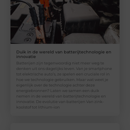
Duik in de wereld van batterijtechnologie en
innovatie
Batterijen zijn tegenwoordig niet meer weg te
denken uit ons dagelijks leven. Van je smartphone
tot elektrische auto’s, ze spelen een cruciale rol in
hoe we technologie gebruiken. Maar wat weet je
eigenlijk over de technologie achter deze
energiebronnen? Laten we samen een duik
nemen in de wereld van batterijtechnologie en
innovatie. De evolutie van batterijen Van zink-
koolstof tot lithium-ion