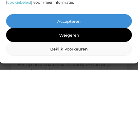
[
cookiebeleid
] voor meer informatie.
Accepteren
Weigeren
Bekijk Voorkeuren
De ultieme bestemming voor Real Madrid
fanartikelen
Ben jij een diehard Real Madrid fan? Dan wil je
natuurlijk niets liever dan je passie voor deze
legendarische club laten zien. Of het nu gaat om
het nieuwste thuisshirt, een stijlvolle sjaal of een
unieke gadget, jouw favoriete online winkel heeft
alles wat je nodig hebt. Laten we eens duiken in de
wereld van Real Madrid merchandise en
ontdekken