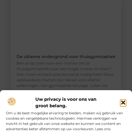
De ultieme ondergrond voor thuisgymnastiek
Ben je op zoek naar een manier om je
thuisgymnastiek naar een hoger niveau te tillen?
Dan is een airtrack precies wat je nodig hebt! Deze
opblaasbare matten zijn ideaal voor allerlei
oefeningen, van gymnastiek tot yoga. Laten we
dieper duiken in de wereld van de airtrack en
ontdekken waarom dit een must-have is voor jouw
Uw privacy is voor ons van
thuisfitness. Wat is een
groot belang.
Om u de best mogelijke ervaring te bieden, maken wij gebruik van
cookies en vergelijkbare technologieën. Hiermee verkrijgen we
inzicht in het gebruik van onze website en kunnen we content en
advertenties beter afstemmen op uw voorkeuren. Lees ons