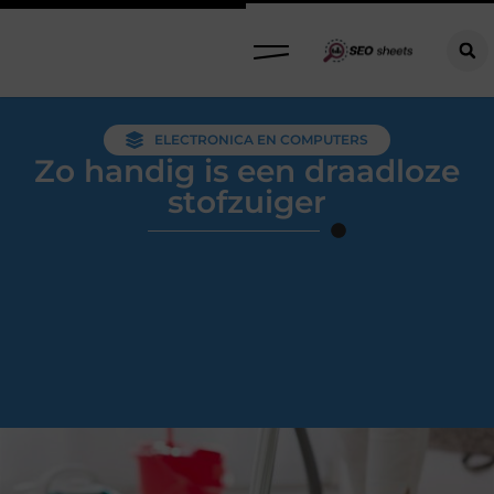
ELECTRONICA EN COMPUTERS
Zo handig is een draadloze
stofzuiger