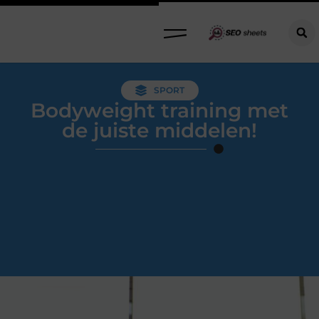
SPORT
Bodyweight training met
de juiste middelen!