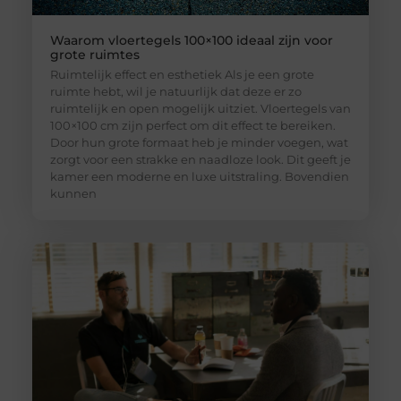
Waarom vloertegels 100×100 ideaal zijn voor
grote ruimtes
Ruimtelijk effect en esthetiek Als je een grote
ruimte hebt, wil je natuurlijk dat deze er zo
ruimtelijk en open mogelijk uitziet. Vloertegels van
100×100 cm zijn perfect om dit effect te bereiken.
Door hun grote formaat heb je minder voegen, wat
zorgt voor een strakke en naadloze look. Dit geeft je
kamer een moderne en luxe uitstraling. Bovendien
kunnen