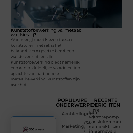
Kunststofbewerking vs. metaal:
wat kies jij?
Wanneer jij moet kiezen tussen
kunststof en metaal, is het
belangrijk om goed te begrijpen
wat de verschillen zijn.
Kunststofbewerking biedt namelijk
een aantal duidelijke voordelen ten
opzichte van traditionele
metaalbewerking. Kunststoffen zijn
over het
POPULAIRE
RECENTE
ONDERWERPEN
BERICHTEN
(79
Een
Aanbiedingen
)
warmtepomp
aansluiten met
(34
Marketing
een elektricien
)
in Barneveld