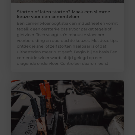
Storten of laten storten? Maak een slimme
keuze voor een cementvloer
Een cementvloer oogt strak en industrieel en vormt
tegelijk een oersterke basis voor parket tegels of
gietvloer. Toch vraagt zo’n robuuste vloer om
voorbereiding en doordachte keuzes. Met deze tips
ontdek je snel of zelf storten haalbaar is of dat
uitbesteden meer rust geeft. Begin bij de basis Een
cementdekvloer wordt altijd gelegd op een
dragende ondervloer. Controleer daarom eerst