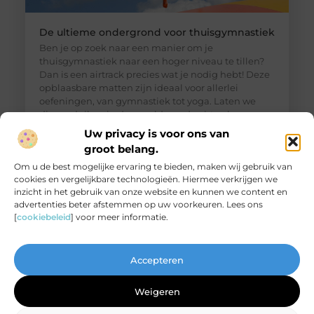
De ultieme ondergrond voor thuisgymnastiek
Ben je op zoek naar een manier om je
thuisgymnastiek naar een hoger niveau te tillen?
Dan is een airtrack precies wat je nodig hebt! Deze
opblaasbare matten zijn ideaal voor allerlei
oefeningen, van gymnastiek tot yoga. Laten we
dieper duiken in de wereld van de airtrack en
ontdekken waarom dit een must-have is voor jouw
Uw privacy is voor ons van
thuisfitness. Wat is een
groot belang.
Om u de best mogelijke ervaring te bieden, maken wij gebruik van
cookies en vergelijkbare technologieën. Hiermee verkrijgen we
inzicht in het gebruik van onze website en kunnen we content en
advertenties beter afstemmen op uw voorkeuren. Lees ons
[
cookiebeleid
] voor meer informatie.
Accepteren
Weigeren