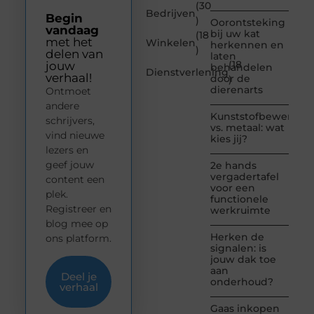
(30
Bedrijven
Begin
)
Oorontsteking
vandaag
bij uw kat
(18
met het
Winkelen
herkennen en
)
delen van
laten
(18
jouw
behandelen
Dienstverlening
verhaal!
door de
)
dierenarts
Ontmoet
andere
Kunststofbewerkin
schrijvers,
vs. metaal: wat
vind nieuwe
kies jij?
lezers en
geef jouw
2e hands
vergadertafel
content een
voor een
plek.
functionele
Registreer en
werkruimte
blog mee op
Herken de
ons platform.
signalen: is
jouw dak toe
aan
Deel je
onderhoud?
verhaal
Gaas inkopen