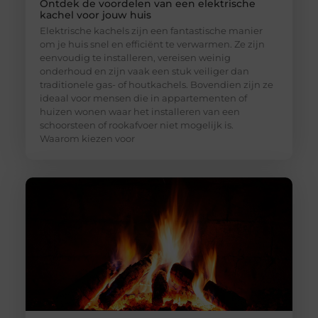
Ontdek de voordelen van een elektrische
kachel voor jouw huis
Elektrische kachels zijn een fantastische manier
om je huis snel en efficiënt te verwarmen. Ze zijn
eenvoudig te installeren, vereisen weinig
onderhoud en zijn vaak een stuk veiliger dan
traditionele gas- of houtkachels. Bovendien zijn ze
ideaal voor mensen die in appartementen of
huizen wonen waar het installeren van een
schoorsteen of rookafvoer niet mogelijk is.
Waarom kiezen voor