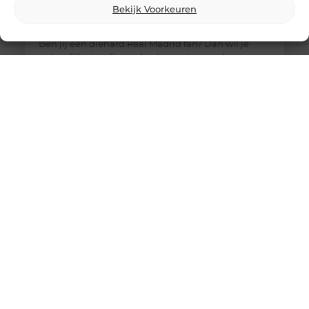
Bekijk Voorkeuren
De ultieme bestemming voor Real Madrid
fanartikelen
Ben jij een diehard Real Madrid fan? Dan wil je
natuurlijk niets liever dan je passie voor deze
legendarische club laten zien. Of het nu gaat om
het nieuwste thuisshirt, een stijlvolle sjaal of een
unieke gadget, jouw favoriete online winkel heeft
alles wat je nodig hebt. Laten we eens duiken in de
wereld van Real Madrid merchandise en
ontdekken