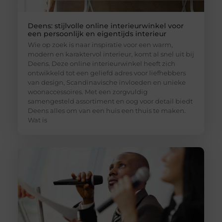
Deens: stijlvolle online interieurwinkel voor
een persoonlijk en eigentijds interieur
Wie op zoek is naar inspiratie voor een warm,
modern en karaktervol interieur, komt al snel uit bij
Deens. Deze online interieurwinkel heeft zich
ontwikkeld tot een geliefd adres voor liefhebbers
van design, Scandinavische invloeden en unieke
woonaccessoires. Met een zorgvuldig
samengesteld assortiment en oog voor detail biedt
Deens alles om van een huis een thuis te maken.
Wat is