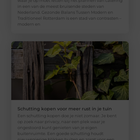
waar je op moet letten bij het plannen van catering
in een van de meest bruisende steden van
Nederland. Gezonde Balans Tussen Modern en
Traditioneel Rotterdam is een stad van contrasten –
modern en
Schutting kopen voor meer rust in je tuin
Een schutting kopen doe je niet zomaar. Je bent
op zoek naar privacy, naar een plek waar je
ongestoord kunt genieten van je eigen
buitenruimte. Een goede schutting houdt
nieuwsgierige blikken buiten en zorgt voor een