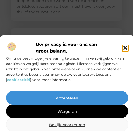
dieper duiken in de wereld van de airtrack en
ontdekken waarom dit een must-have is voor jouw
thuisfitness. Wat is een
Uw privacy is voor ons van
groot belang.
Om u de best mogelijke ervaring te bieden, maken wij gebruik van
cookies en vergelijkbare technologieën. Hiermee verkrijgen we
inzicht in het gebruik van onze website en kunnen we content en
advertenties beter afstemmen op uw voorkeuren. Lees ons
[
cookiebeleid
] voor meer informatie.
De ultieme bestemming voor Real Madrid
fanartikelen
Accepteren
Ben jij een diehard Real Madrid fan? Dan wil je
natuurlijk niets liever dan je passie voor deze
Weigeren
legendarische club laten zien. Of het nu gaat om
het nieuwste thuisshirt, een stijlvolle sjaal of een
Bekijk Voorkeuren
unieke gadget, jouw favoriete online winkel heeft
alles wat je nodig hebt. Laten we eens duiken in de