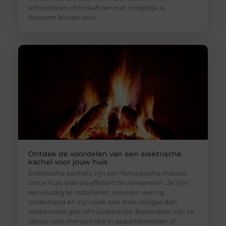
schoorsteen of rookafvoer niet mogelijk is.
Waarom kiezen voor
Ontdek de voordelen van een elektrische
kachel voor jouw huis
Elektrische kachels zijn een fantastische manier
om je huis snel en efficiënt te verwarmen. Ze zijn
eenvoudig te installeren, vereisen weinig
onderhoud en zijn vaak een stuk veiliger dan
traditionele gas- of houtkachels. Bovendien zijn ze
ideaal voor mensen die in appartementen of