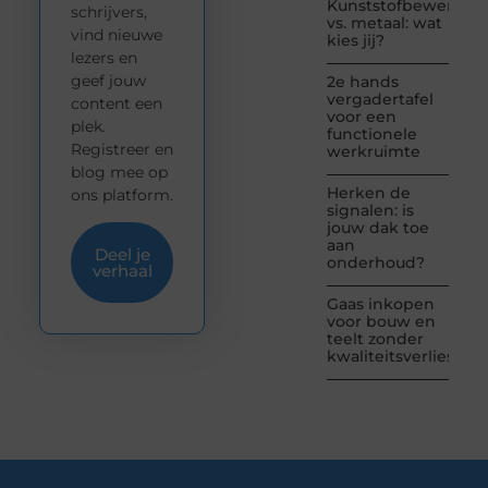
Kunststofbewerkin
schrijvers,
vs. metaal: wat
vind nieuwe
kies jij?
lezers en
geef jouw
2e hands
vergadertafel
content een
voor een
plek.
functionele
Registreer en
werkruimte
blog mee op
Herken de
ons platform.
signalen: is
jouw dak toe
aan
Deel je
onderhoud?
verhaal
Gaas inkopen
voor bouw en
teelt zonder
kwaliteitsverlies