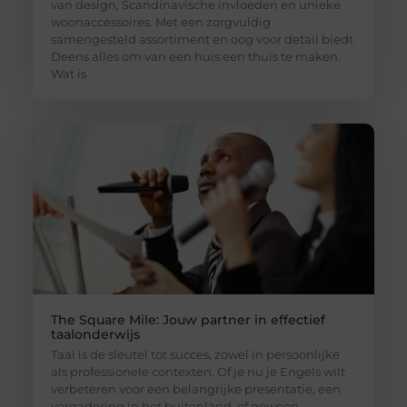
van design, Scandinavische invloeden en unieke
woonaccessoires. Met een zorgvuldig
samengesteld assortiment en oog voor detail biedt
Deens alles om van een huis een thuis te maken.
Wat is
The Square Mile: Jouw partner in effectief
taalonderwijs
Taal is de sleutel tot succes, zowel in persoonlijke
als professionele contexten. Of je nu je Engels wilt
verbeteren voor een belangrijke presentatie, een
vergadering in het buitenland, of gewoon