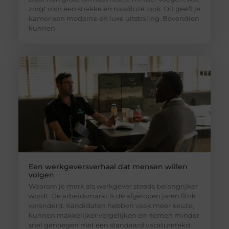
zorgt voor een strakke en naadloze look. Dit geeft je
kamer een moderne en luxe uitstraling. Bovendien
kunnen
Een werkgeversverhaal dat mensen willen
volgen
Waarom je merk als werkgever steeds belangrijker
wordt De arbeidsmarkt is de afgelopen jaren flink
veranderd. Kandidaten hebben vaak meer keuze,
kunnen makkelijker vergelijken en nemen minder
snel genoegen met een standaard vacaturetekst.