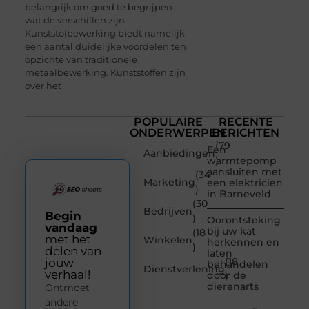
belangrijk om goed te begrijpen
wat de verschillen zijn.
Kunststofbewerking biedt namelijk
een aantal duidelijke voordelen ten
opzichte van traditionele
metaalbewerking. Kunststoffen zijn
over het
POPULAIRE
RECENTE
ONDERWERPEN
BERICHTEN
(79
Een
Aanbiedingen
)
warmtepomp
aansluiten met
(34
Marketing
een elektricien
)
in Barneveld
(30
Bedrijven
Begin
)
Oorontsteking
vandaag
bij uw kat
(18
met het
Winkelen
herkennen en
)
delen van
laten
(18
jouw
behandelen
Dienstverlening
verhaal!
door de
)
dierenarts
Ontmoet
andere