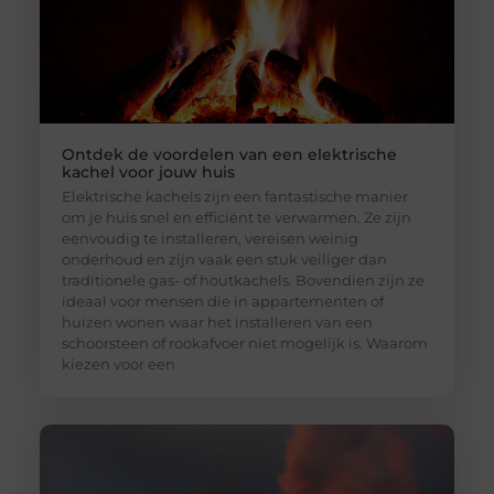
Ontdek de voordelen van een elektrische
kachel voor jouw huis
Elektrische kachels zijn een fantastische manier
om je huis snel en efficiënt te verwarmen. Ze zijn
eenvoudig te installeren, vereisen weinig
onderhoud en zijn vaak een stuk veiliger dan
traditionele gas- of houtkachels. Bovendien zijn ze
ideaal voor mensen die in appartementen of
huizen wonen waar het installeren van een
schoorsteen of rookafvoer niet mogelijk is. Waarom
kiezen voor een