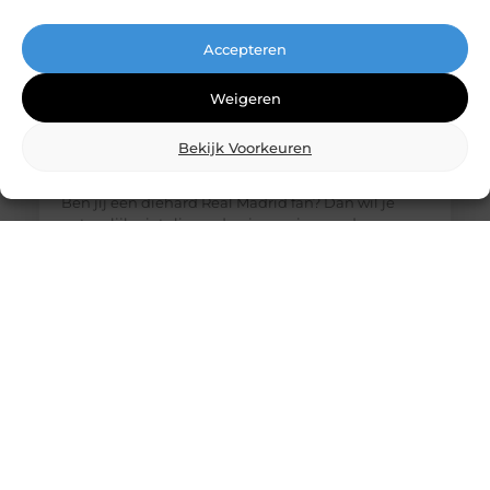
Accepteren
Weigeren
Bekijk Voorkeuren
De ultieme bestemming voor Real Madrid
fanartikelen
Ben jij een diehard Real Madrid fan? Dan wil je
natuurlijk niets liever dan je passie voor deze
legendarische club laten zien. Of het nu gaat om
het nieuwste thuisshirt, een stijlvolle sjaal of een
unieke gadget, jouw favoriete online winkel heeft
alles wat je nodig hebt. Laten we eens duiken in de
wereld van Real Madrid merchandise en
ontdekken