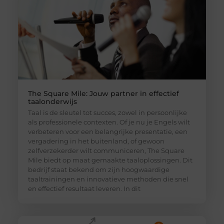
The Square Mile: Jouw partner in effectief
taalonderwijs
Taal is de sleutel tot succes, zowel in persoonlijke
als professionele contexten. Of je nu je Engels wilt
verbeteren voor een belangrijke presentatie, een
vergadering in het buitenland, of gewoon
zelfverzekerder wilt communiceren, The Square
Mile biedt op maat gemaakte taaloplossingen. Dit
bedrijf staat bekend om zijn hoogwaardige
taaltrainingen en innovatieve methoden die snel
en effectief resultaat leveren. In dit