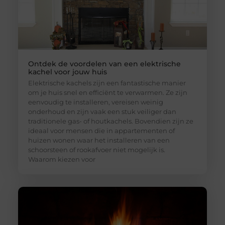
Ontdek de voordelen van een elektrische
kachel voor jouw huis
Elektrische kachels zijn een fantastische manier
om je huis snel en efficiënt te verwarmen. Ze zijn
eenvoudig te installeren, vereisen weinig
onderhoud en zijn vaak een stuk veiliger dan
traditionele gas- of houtkachels. Bovendien zijn ze
ideaal voor mensen die in appartementen of
huizen wonen waar het installeren van een
schoorsteen of rookafvoer niet mogelijk is.
Waarom kiezen voor