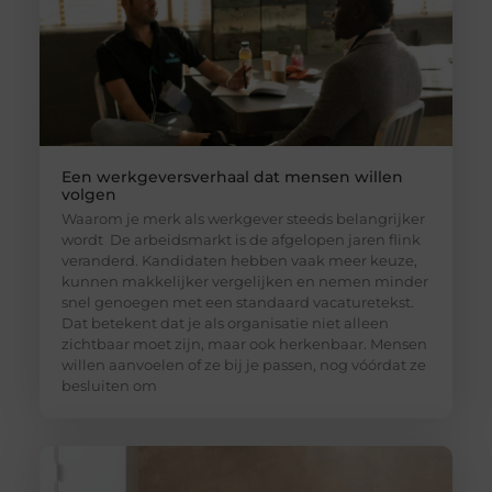
Een werkgeversverhaal dat mensen willen
volgen
Waarom je merk als werkgever steeds belangrijker
wordt De arbeidsmarkt is de afgelopen jaren flink
veranderd. Kandidaten hebben vaak meer keuze,
kunnen makkelijker vergelijken en nemen minder
snel genoegen met een standaard vacaturetekst.
Dat betekent dat je als organisatie niet alleen
zichtbaar moet zijn, maar ook herkenbaar. Mensen
willen aanvoelen of ze bij je passen, nog vóórdat ze
besluiten om