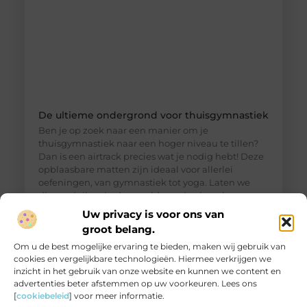
De ultieme ondergrond voor thuisgymnastiek
Ben je op zoek naar een manier om je
thuisgymnastiek naar een hoger niveau te tillen?
Dan is een airtrack precies wat je nodig hebt! Deze
opblaasbare matten zijn ideaal voor allerlei
oefeningen, van gymnastiek tot yoga. Laten we
dieper duiken in de wereld van de airtrack en
ontdekken waarom dit een must-have is voor jouw
Uw privacy is voor ons van
thuisfitness. Wat is een
groot belang.
Om u de best mogelijke ervaring te bieden, maken wij gebruik van
cookies en vergelijkbare technologieën. Hiermee verkrijgen we
inzicht in het gebruik van onze website en kunnen we content en
advertenties beter afstemmen op uw voorkeuren. Lees ons
[
cookiebeleid
] voor meer informatie.