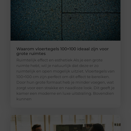
Waarom vloertegels 100×100 ideaal zijn voor
grote ruimtes
Ruimtelijk effect en esthetiek Als je een grote
ruimte hebt, wil je natuurlijk dat deze er zo
ruimtelijk en open mogelijk uitziet. Vloertegels van
100×100 cm zijn perfect om dit effect te bereiken.
Door hun grote formaat heb je minder voegen, wat
zorgt voor een strakke en naadloze look. Dit geeft je
kamer een moderne en luxe uitstraling. Bovendien
kunnen