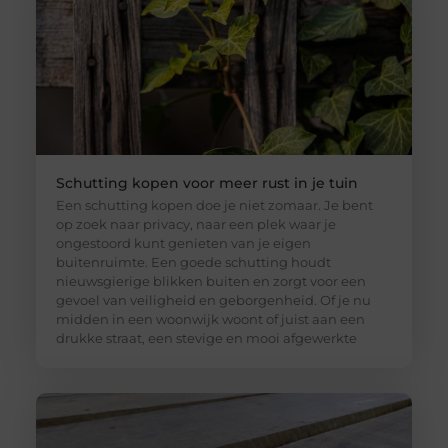
Schutting kopen voor meer rust in je tuin
Een schutting kopen doe je niet zomaar. Je bent
op zoek naar privacy, naar een plek waar je
ongestoord kunt genieten van je eigen
buitenruimte. Een goede schutting houdt
nieuwsgierige blikken buiten en zorgt voor een
gevoel van veiligheid en geborgenheid. Of je nu
midden in een woonwijk woont of juist aan een
drukke straat, een stevige en mooi afgewerkte