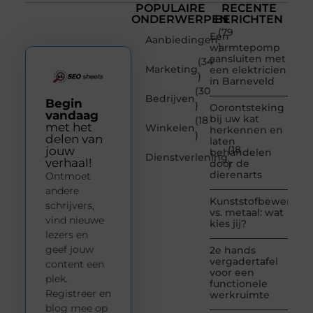
POPULAIRE
RECENTE
ONDERWERPEN
BERICHTEN
(79
Een
Aanbiedingen
)
warmtepomp
aansluiten met
(34
Marketing
een elektricien
)
in Barneveld
(30
Bedrijven
Begin
)
Oorontsteking
vandaag
bij uw kat
(18
met het
Winkelen
herkennen en
)
delen van
laten
(18
jouw
behandelen
Dienstverlening
verhaal!
door de
)
dierenarts
Ontmoet
andere
Kunststofbewerkin
schrijvers,
vs. metaal: wat
vind nieuwe
kies jij?
lezers en
geef jouw
2e hands
vergadertafel
content een
voor een
plek.
functionele
Registreer en
werkruimte
blog mee op