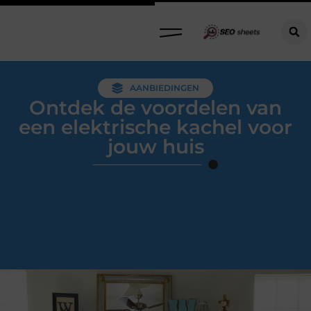
AANBIEDINGEN
Ontdek de voordelen van
een elektrische kachel voor
jouw huis