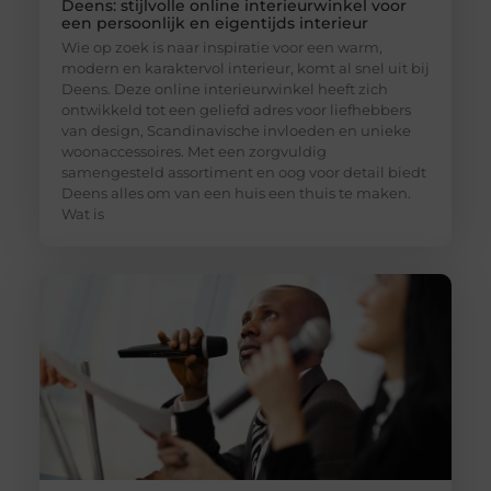
Deens: stijlvolle online interieurwinkel voor
een persoonlijk en eigentijds interieur
Wie op zoek is naar inspiratie voor een warm,
modern en karaktervol interieur, komt al snel uit bij
Deens. Deze online interieurwinkel heeft zich
ontwikkeld tot een geliefd adres voor liefhebbers
van design, Scandinavische invloeden en unieke
woonaccessoires. Met een zorgvuldig
samengesteld assortiment en oog voor detail biedt
Deens alles om van een huis een thuis te maken.
Wat is