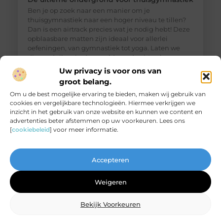
Ben je op zoek naar een manier om je
thuisgymnastiek naar een hoger niveau te tillen?
Dan is een airtrack precies wat je nodig hebt! Deze
opblaasbare matten zijn ideaal voor allerlei
oefeningen, van gymnastiek tot yoga. Laten we
dieper duiken in de wereld van de airtrack en
ontdekken waarom dit een must-have is voor jouw
Uw privacy is voor ons van
thuisfitness. Wat is een
groot belang.
Om u de best mogelijke ervaring te bieden, maken wij gebruik van
cookies en vergelijkbare technologieën. Hiermee verkrijgen we
inzicht in het gebruik van onze website en kunnen we content en
advertenties beter afstemmen op uw voorkeuren. Lees ons
[
cookiebeleid
] voor meer informatie.
Accepteren
Weigeren
Bekijk Voorkeuren
De ultieme bestemming voor Real Madrid
fanartikelen