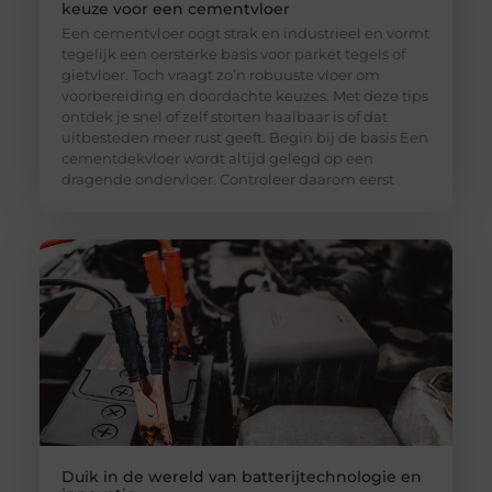
keuze voor een cementvloer
Een cementvloer oogt strak en industrieel en vormt
tegelijk een oersterke basis voor parket tegels of
gietvloer. Toch vraagt zo’n robuuste vloer om
voorbereiding en doordachte keuzes. Met deze tips
ontdek je snel of zelf storten haalbaar is of dat
uitbesteden meer rust geeft. Begin bij de basis Een
cementdekvloer wordt altijd gelegd op een
dragende ondervloer. Controleer daarom eerst
Duik in de wereld van batterijtechnologie en