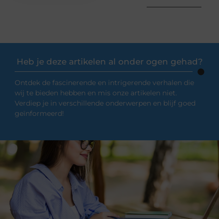
Heb je deze artikelen al onder ogen gehad?
Ontdek de fascinerende en intrigerende verhalen die
wij te bieden hebben en mis onze artikelen niet.
Verdiep je in verschillende onderwerpen en blijf goed
geïnformeerd!