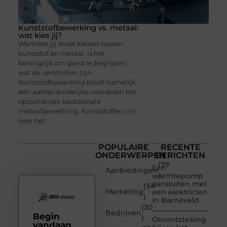
Kunststofbewerking vs. metaal:
wat kies jij?
Wanneer jij moet kiezen tussen
kunststof en metaal, is het
belangrijk om goed te begrijpen
wat de verschillen zijn.
Kunststofbewerking biedt namelijk
een aantal duidelijke voordelen ten
opzichte van traditionele
metaalbewerking. Kunststoffen zijn
over het
POPULAIRE
RECENTE
ONDERWERPEN
BERICHTEN
(79
Een
Aanbiedingen
)
warmtepomp
aansluiten met
(34
Marketing
een elektricien
)
in Barneveld
(30
Bedrijven
Begin
)
Oorontsteking
vandaag