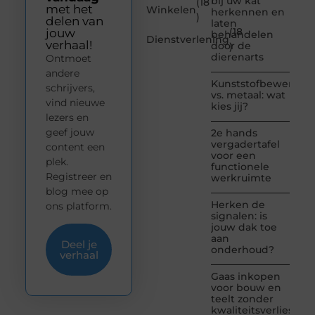
bij uw kat
(18
met het
Winkelen
herkennen en
)
delen van
laten
(18
jouw
behandelen
Dienstverlening
verhaal!
door de
)
dierenarts
Ontmoet
andere
Kunststofbewerkin
schrijvers,
vs. metaal: wat
vind nieuwe
kies jij?
lezers en
geef jouw
2e hands
vergadertafel
content een
voor een
plek.
functionele
Registreer en
werkruimte
blog mee op
Herken de
ons platform.
signalen: is
jouw dak toe
aan
Deel je
onderhoud?
verhaal
Gaas inkopen
voor bouw en
teelt zonder
kwaliteitsverlies