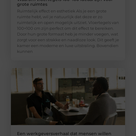
grote ruimtes
Ruimtelijk effect en esthetiek Als je een grote
ruimte hebt, wil je natuurlijk dat deze er zo
ruimtelijk en open mogelijk uitziet. Vloertegels van
100×100 cm zijn perfect om dit effect te bereiken.
Door hun grote formaat heb je minder voegen, wat
zorgt voor een strakke en naadloze look. Dit geeft je
kamer een moderne en luxe uitstraling. Bovendien
kunnen
Een werkgeversverhaal dat mensen willen