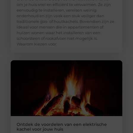
om je huis snel en efficiënt te verwarmen. Ze zijn
eenvoudig te installeren, vereisen weinig
onderhoud en zijn vaak een stuk veiliger dan
traditionele gas- of houtkachels. Bovendien zijn ze
ideaal voor mensen die in appartementen of
huizen wonen waar het installeren van een
schoorsteen of rookafvoer niet mogelijk is.
Waarom kiezen voor
Ontdek de voordelen van een elektrische
kachel voor jouw huis