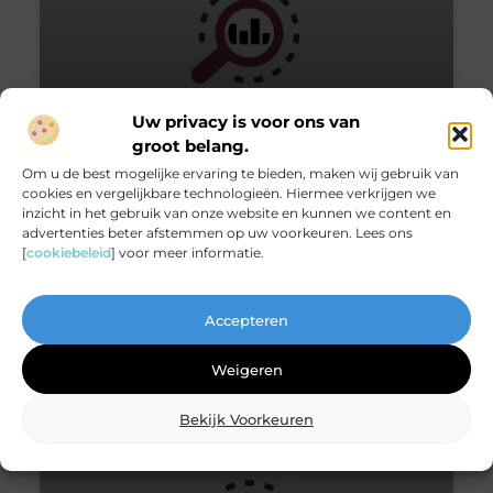
Uw privacy is voor ons van
groot belang.
Om u de best mogelijke ervaring te bieden, maken wij gebruik van
cookies en vergelijkbare technologieën. Hiermee verkrijgen we
Bouwen van lichtstraten
inzicht in het gebruik van onze website en kunnen we content en
advertenties beter afstemmen op uw voorkeuren. Lees ons
[
cookiebeleid
] voor meer informatie.
Het bouwen van lichtstraten gebeurt
tegenwoordig heel anders en het kost
minder tijd om een project op te leveren. Als
Accepteren
een klant een opdracht plaatst
Weigeren
Bedrijven
Bekijk Voorkeuren