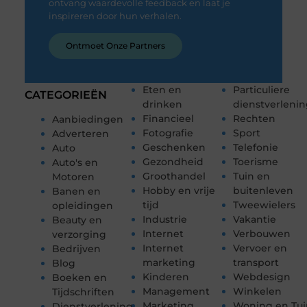
ontvang waardevolle feedback en laat je
inspireren door hun verhalen.
Ontmoet Onze Partners
Eten en
Particuliere
CATEGORIEËN
drinken
dienstverleni
Financieel
Rechten
Aanbiedingen
Fotografie
Sport
Adverteren
Geschenken
Telefonie
Auto
Gezondheid
Toerisme
Auto's en
Groothandel
Tuin en
Motoren
Hobby en vrije
buitenleven
Banen en
tijd
Tweewielers
opleidingen
Industrie
Vakantie
Beauty en
Internet
Verbouwen
verzorging
Internet
Vervoer en
Bedrijven
marketing
transport
Blog
Kinderen
Webdesign
Boeken en
Management
Winkelen
Tijdschriften
Marketing
Woning en Tui
Dienstverlening