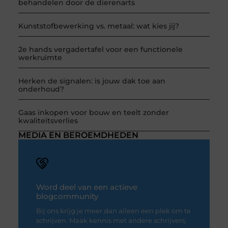
behandelen door de dierenarts
Kunststofbewerking vs. metaal: wat kies jij?
2e hands vergadertafel voor een functionele
werkruimte
Herken de signalen: is jouw dak toe aan
onderhoud?
Gaas inkopen voor bouw en teelt zonder
kwaliteitsverlies
MEDIA EN BEROEMDHEDEN
Word deel van een actieve
blogcommunity
Bij ons krijg je meer dan alleen een plek om te
schrijven. Maak kennis met andere schrijvers,