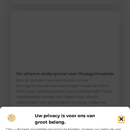
De ultieme ondergrond voor thuisgymnastiek
Ben je op zoek naar een manier om je
thuisgymnastiek naar een hoger niveau te tillen?
Dan is een airtrack precies wat je nodig hebt! Deze
opblaasbare matten zijn ideaal voor allerlei
oefeningen, van gymnastiek tot yoga. Laten we
dieper duiken in de wereld van de airtrack en
ontdekken waarom dit een must-have is voor jouw
Uw privacy is voor ons van
thuisfitness. Wat is een
groot belang.
Om u de best mogelijke ervaring te bieden, maken wij gebruik van