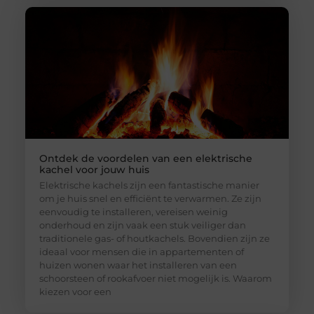
Ontdek de voordelen van een elektrische
kachel voor jouw huis
Elektrische kachels zijn een fantastische manier
om je huis snel en efficiënt te verwarmen. Ze zijn
eenvoudig te installeren, vereisen weinig
onderhoud en zijn vaak een stuk veiliger dan
traditionele gas- of houtkachels. Bovendien zijn ze
ideaal voor mensen die in appartementen of
huizen wonen waar het installeren van een
schoorsteen of rookafvoer niet mogelijk is. Waarom
kiezen voor een