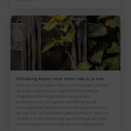
Schutting kopen voor meer rust in je tuin
Een schutting kopen doe je niet zomaar. Je bent
op zoek naar privacy, naar een plek waar je
ongestoord kunt genieten van je eigen
buitenruimte. Een goede schutting houdt
nieuwsgierige blikken buiten en zorgt voor een
gevoel van veiligheid en geborgenheid. Of je nu
midden in een woonwijk woont of juist aan een
drukke straat, een stevige en mooi afgewerkte