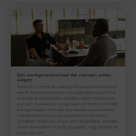
Een werkgeversverhaal dat mensen willen
volgen
Waarom je merk als werkgever steeds belangrijker
wordt De arbeidsmarkt is de afgelopen jaren flink
veranderd. Kandidaten hebben vaak meer keuze,
kunnen makkelijker vergelijken en nemen minder
snel genoegen met een standaard vacaturetekst.
Dat betekent dat je als organisatie niet alleen
zichtbaar moet zijn, maar ook herkenbaar. Mensen
willen aanvoelen of ze bij je passen, nog vóórdat ze
besluiten om