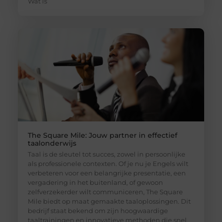
Wat is
The Square Mile: Jouw partner in effectief
taalonderwijs
Taal is de sleutel tot succes, zowel in persoonlijke
als professionele contexten. Of je nu je Engels wilt
verbeteren voor een belangrijke presentatie, een
vergadering in het buitenland, of gewoon
zelfverzekerder wilt communiceren, The Square
Mile biedt op maat gemaakte taaloplossingen. Dit
bedrijf staat bekend om zijn hoogwaardige
taaltrainingen en innovatieve methoden die snel