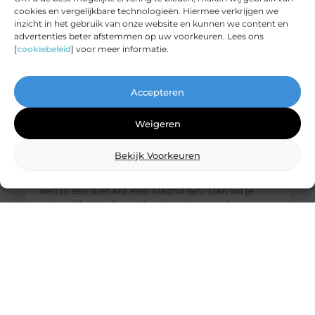
cookies en vergelijkbare technologieën. Hiermee verkrijgen we
inzicht in het gebruik van onze website en kunnen we content en
advertenties beter afstemmen op uw voorkeuren. Lees ons
[
cookiebeleid
] voor meer informatie.
Accepteren
Weigeren
Bekijk Voorkeuren
De ultieme bestemming voor Real Madrid
fanartikelen
Ben jij een diehard Real Madrid fan? Dan wil je
natuurlijk niets liever dan je passie voor deze
legendarische club laten zien. Of het nu gaat om
het nieuwste thuisshirt, een stijlvolle sjaal of een
unieke gadget, jouw favoriete online winkel heeft
alles wat je nodig hebt. Laten we eens duiken in de
wereld van Real Madrid merchandise en
ontdekken