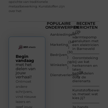
opzichte van traditionele
metaalbewerking. Kunststoffen zijn
over het
POPULAIRE
RECENTE
ONDERWERPEN
BERICHTEN
(79
Een
Aanbiedingen
)
warmtepomp
aansluiten met
(34
Marketing
een elektricien
)
in Barneveld
(30
Bedrijven
Begin
)
Oorontsteking
vandaag
bij uw kat
(18
met het
Winkelen
herkennen en
)
delen van
laten
(18
jouw
behandelen
Dienstverlening
verhaal!
door de
)
dierenarts
Ontmoet
andere
Kunststofbewerkin
schrijvers,
vs. metaal: wat
vind nieuwe
kies jij?
lezers en
geef jouw
2e hands