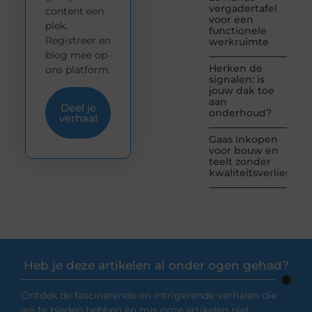
vergadertafel
content een
voor een
plek.
functionele
Registreer en
werkruimte
blog mee op
Herken de
ons platform.
signalen: is
jouw dak toe
aan
Deel je
onderhoud?
verhaal
Gaas inkopen
voor bouw en
teelt zonder
kwaliteitsverlies
Heb je deze artikelen al onder ogen gehad?
Ontdek de fascinerende en intrigerende verhalen die
wij te bieden hebben en mis onze artikelen niet.