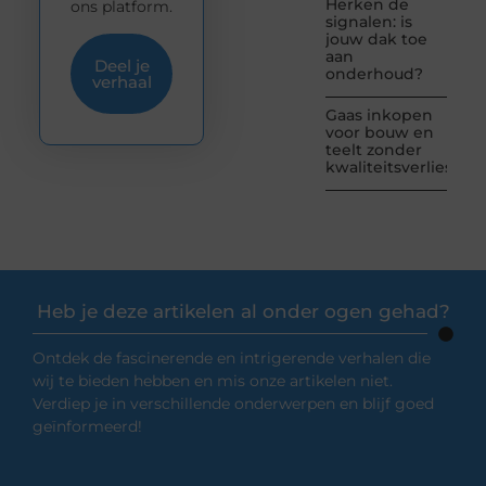
Herken de
ons platform.
signalen: is
jouw dak toe
aan
Deel je
onderhoud?
verhaal
Gaas inkopen
voor bouw en
teelt zonder
kwaliteitsverlies
Heb je deze artikelen al onder ogen gehad?
Ontdek de fascinerende en intrigerende verhalen die
wij te bieden hebben en mis onze artikelen niet.
Verdiep je in verschillende onderwerpen en blijf goed
geïnformeerd!