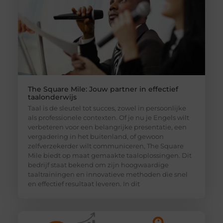
The Square Mile: Jouw partner in effectief
taalonderwijs
Taal is de sleutel tot succes, zowel in persoonlijke
als professionele contexten. Of je nu je Engels wilt
verbeteren voor een belangrijke presentatie, een
vergadering in het buitenland, of gewoon
zelfverzekerder wilt communiceren, The Square
Mile biedt op maat gemaakte taaloplossingen. Dit
bedrijf staat bekend om zijn hoogwaardige
taaltrainingen en innovatieve methoden die snel
en effectief resultaat leveren. In dit