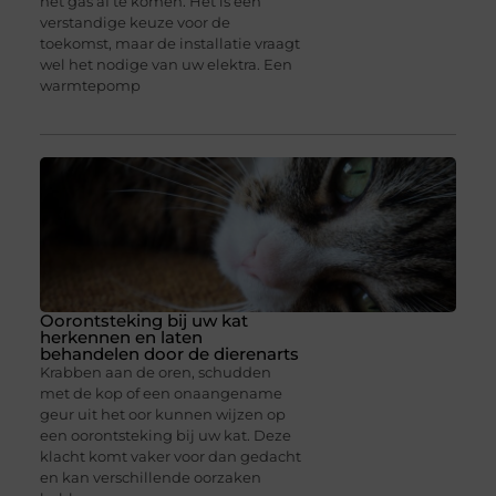
het gas af te komen. Het is een
verstandige keuze voor de
toekomst, maar de installatie vraagt
wel het nodige van uw elektra. Een
warmtepomp
Oorontsteking bij uw kat
herkennen en laten
behandelen door de dierenarts
Krabben aan de oren, schudden
met de kop of een onaangename
geur uit het oor kunnen wijzen op
een oorontsteking bij uw kat. Deze
klacht komt vaker voor dan gedacht
en kan verschillende oorzaken