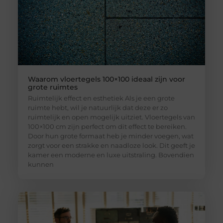
Waarom vloertegels 100×100 ideaal zijn voor
grote ruimtes
Ruimtelijk effect en esthetiek Als je een grote
ruimte hebt, wil je natuurlijk dat deze er zo
ruimtelijk en open mogelijk uitziet. Vloertegels van
100×100 cm zijn perfect om dit effect te bereiken.
Door hun grote formaat heb je minder voegen, wat
zorgt voor een strakke en naadloze look. Dit geeft je
kamer een moderne en luxe uitstraling. Bovendien
kunnen