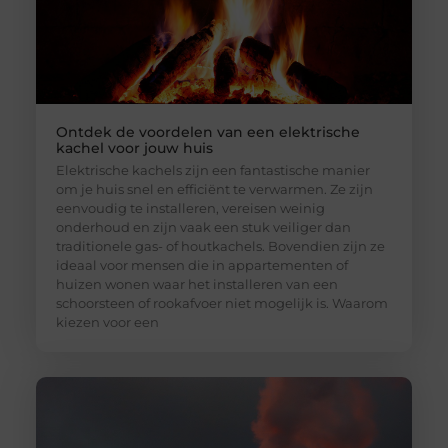
Ontdek de voordelen van een elektrische
kachel voor jouw huis
Elektrische kachels zijn een fantastische manier
om je huis snel en efficiënt te verwarmen. Ze zijn
eenvoudig te installeren, vereisen weinig
onderhoud en zijn vaak een stuk veiliger dan
traditionele gas- of houtkachels. Bovendien zijn ze
ideaal voor mensen die in appartementen of
huizen wonen waar het installeren van een
schoorsteen of rookafvoer niet mogelijk is. Waarom
kiezen voor een