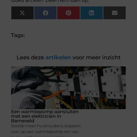
Goed artikel? Deel hem dan op:
X
Facebook
Pinterest
LinkedIn
Email
(Twitter)
Tags:
Lees deze
artikelen
voor meer inzicht
Een warmtepomp aansluiten
met een elektricien in
Barneveld
Steeds meer huishoudens stappen
over op een warmtepomp om van