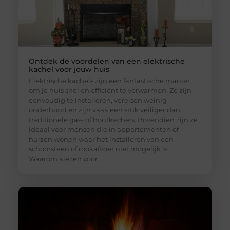
Ontdek de voordelen van een elektrische
kachel voor jouw huis
Elektrische kachels zijn een fantastische manier
om je huis snel en efficiënt te verwarmen. Ze zijn
eenvoudig te installeren, vereisen weinig
onderhoud en zijn vaak een stuk veiliger dan
traditionele gas- of houtkachels. Bovendien zijn ze
ideaal voor mensen die in appartementen of
huizen wonen waar het installeren van een
schoorsteen of rookafvoer niet mogelijk is.
Waarom kiezen voor