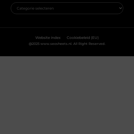
Accepteren
Weigeren
Bekijk Voorkeuren
De ultieme bestemming voor Real Madrid
fanartikelen
Ben jij een diehard Real Madrid fan? Dan wil je
natuurlijk niets liever dan je passie voor deze
legendarische club laten zien. Of het nu gaat om
het nieuwste thuisshirt, een stijlvolle sjaal of een
unieke gadget, jouw favoriete online winkel heeft
alles wat je nodig hebt. Laten we eens duiken in de
wereld van Real Madrid merchandise en
ontdekken