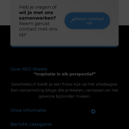
De ultieme ondergrond voor thuisgymnastiek
Ben je op zoek naar een manier om je
thuisgymnastiek naar een hoger niveau te tillen?
Dan is een airtrack precies wat je nodig hebt! Deze
opblaasbare matten zijn ideaal voor allerlei
oefeningen, van gymnastiek tot yoga. Laten we
dieper duiken in de wereld van de airtrack en
ontdekken waarom dit een must-have is voor jouw
Uw privacy is voor ons van
thuisfitness. Wat is een
groot belang.
Om u de best mogelijke ervaring te bieden, maken wij gebruik van
cookies en vergelijkbare technologieën. Hiermee verkrijgen we
inzicht in het gebruik van onze website en kunnen we content en
advertenties beter afstemmen op uw voorkeuren. Lees ons
[
cookiebeleid
] voor meer informatie.