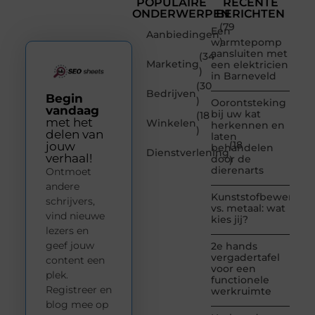
POPULAIRE
RECENTE
ONDERWERPEN
BERICHTEN
(79
Een
Aanbiedingen
)
warmtepomp
aansluiten met
(34
Marketing
een elektricien
)
in Barneveld
(30
Bedrijven
Begin
)
Oorontsteking
vandaag
bij uw kat
(18
met het
Winkelen
herkennen en
)
delen van
laten
(18
jouw
behandelen
Dienstverlening
verhaal!
door de
)
dierenarts
Ontmoet
andere
Kunststofbewerkin
schrijvers,
vs. metaal: wat
vind nieuwe
kies jij?
lezers en
geef jouw
2e hands
vergadertafel
content een
voor een
plek.
functionele
Registreer en
werkruimte
blog mee op