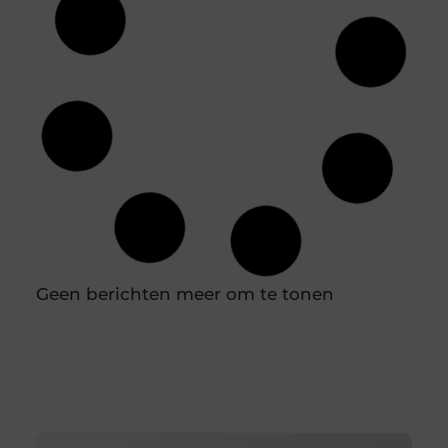
Duik in de wereld van batterijtechnologie en
innovatie
Batterijen zijn tegenwoordig niet meer weg te
denken uit ons dagelijks leven. Van je smartphone
tot elektrische auto’s, ze spelen een cruciale rol in
hoe we technologie gebruiken. Maar wat weet je
eigenlijk over de technologie achter deze
energiebronnen? Laten we samen een duik
nemen in de wereld van batterijtechnologie en
innovatie. De evolutie van batterijen Van zink-
koolstof tot lithium-ion