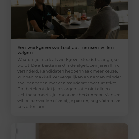
Een werkgeversverhaal dat mensen willen
volgen
Waarom je merk als werkgever steeds belangrijker
wordt De arbeidsmarkt is de afgelopen jaren flink
veranderd. Kandidaten hebben vaak meer keuze,
kunnen makkelijker vergelijken en nemen minder
snel genoegen met een standaard vacaturetekst.
Dat betekent dat je als organisatie niet alleen
zichtbaar moet zijn, maar ook herkenbaar. Mensen
willen aanvoelen of ze bij je passen, nog vóórdat ze
besluiten om