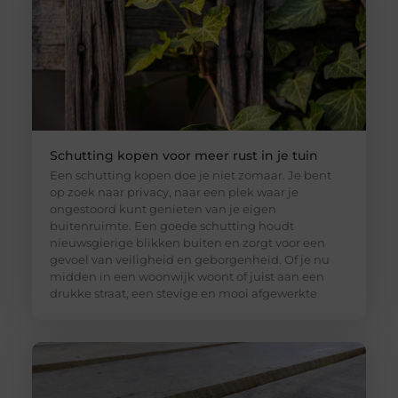
Schutting kopen voor meer rust in je tuin
Een schutting kopen doe je niet zomaar. Je bent
op zoek naar privacy, naar een plek waar je
ongestoord kunt genieten van je eigen
buitenruimte. Een goede schutting houdt
nieuwsgierige blikken buiten en zorgt voor een
gevoel van veiligheid en geborgenheid. Of je nu
midden in een woonwijk woont of juist aan een
drukke straat, een stevige en mooi afgewerkte