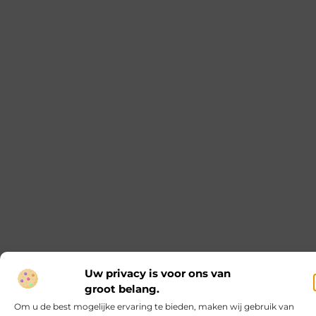
Ontdek de voordelen van een prefab
schoorsteen
Prefab schoorstenen worden steeds populairder in
de bouwsector. Ze bieden veel voordelen ten
opzichte van traditionele schoorstenen. In dit
artikel bespreken we de voordelen, het onderhoud
en het kiezen van de juiste prefab schoorsteen. De
voordelen van een prefab schoorsteen Duurzaam
en milieuvriendelijk Een prefab schoorsteen is een
duurzame keuze. De materialen zijn ontworpen
om lang mee te gaan, wat