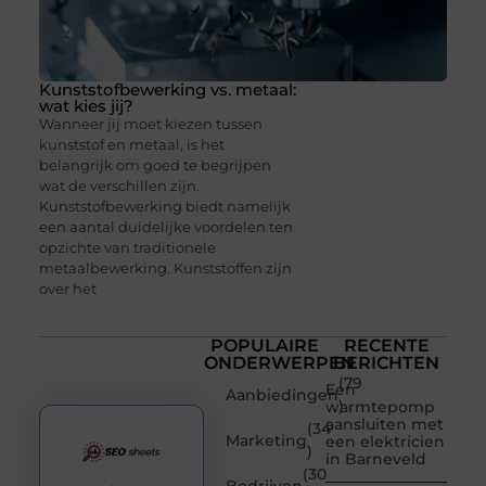
Kunststofbewerking vs. metaal:
wat kies jij?
Wanneer jij moet kiezen tussen
kunststof en metaal, is het
belangrijk om goed te begrijpen
wat de verschillen zijn.
Kunststofbewerking biedt namelijk
een aantal duidelijke voordelen ten
opzichte van traditionele
metaalbewerking. Kunststoffen zijn
over het
POPULAIRE
RECENTE
ONDERWERPEN
BERICHTEN
(79
Een
Aanbiedingen
)
warmtepomp
aansluiten met
(34
Marketing
een elektricien
)
in Barneveld
(30
Bedrijven