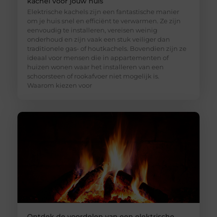
kachel voor jouw huis
Elektrische kachels zijn een fantastische manier
om je huis snel en efficiënt te verwarmen. Ze zijn
eenvoudig te installeren, vereisen weinig
onderhoud en zijn vaak een stuk veiliger dan
traditionele gas- of houtkachels. Bovendien zijn ze
ideaal voor mensen die in appartementen of
huizen wonen waar het installeren van een
schoorsteen of rookafvoer niet mogelijk is.
Waarom kiezen voor
Ontdek de voordelen van een elektrische