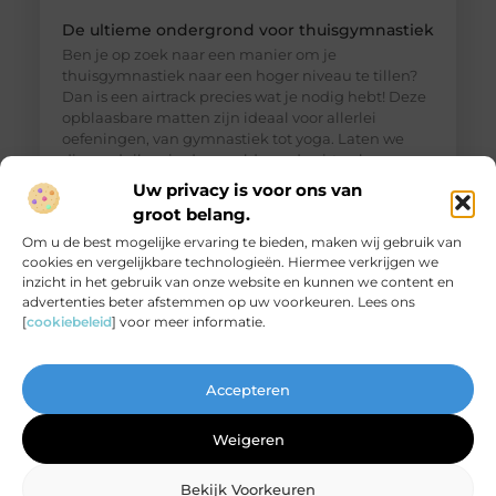
De ultieme ondergrond voor thuisgymnastiek
Ben je op zoek naar een manier om je
thuisgymnastiek naar een hoger niveau te tillen?
Dan is een airtrack precies wat je nodig hebt! Deze
opblaasbare matten zijn ideaal voor allerlei
oefeningen, van gymnastiek tot yoga. Laten we
dieper duiken in de wereld van de airtrack en
ontdekken waarom dit een must-have is voor jouw
Uw privacy is voor ons van
thuisfitness. Wat is een
groot belang.
Om u de best mogelijke ervaring te bieden, maken wij gebruik van
cookies en vergelijkbare technologieën. Hiermee verkrijgen we
inzicht in het gebruik van onze website en kunnen we content en
advertenties beter afstemmen op uw voorkeuren. Lees ons
[
cookiebeleid
] voor meer informatie.
Accepteren
Weigeren
Bekijk Voorkeuren