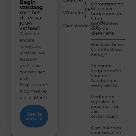
Begin
)
Oorontsteking
vandaag
bij uw kat
(18
met het
Winkelen
herkennen en
)
delen van
laten
(18
jouw
behandelen
Dienstverlening
verhaal!
door de
)
dierenarts
Ontmoet
andere
Kunststofbewerkin
schrijvers,
vs. metaal: wat
vind nieuwe
kies jij?
lezers en
geef jouw
2e hands
vergadertafel
content een
voor een
plek.
functionele
Registreer en
werkruimte
blog mee op
Herken de
ons platform.
signalen: is
jouw dak toe
aan
Deel je
onderhoud?
verhaal
Gaas inkopen
voor bouw en