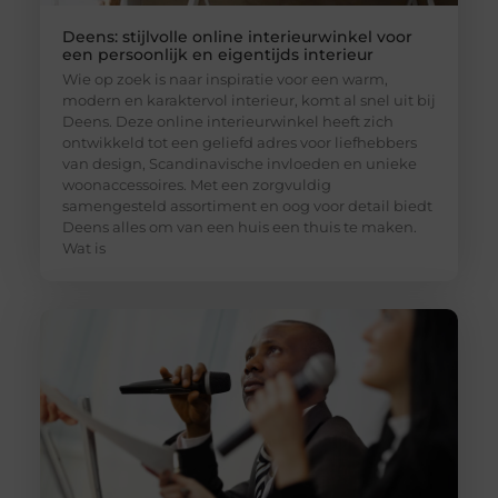
Deens: stijlvolle online interieurwinkel voor
een persoonlijk en eigentijds interieur
Wie op zoek is naar inspiratie voor een warm,
modern en karaktervol interieur, komt al snel uit bij
Deens. Deze online interieurwinkel heeft zich
ontwikkeld tot een geliefd adres voor liefhebbers
van design, Scandinavische invloeden en unieke
woonaccessoires. Met een zorgvuldig
samengesteld assortiment en oog voor detail biedt
Deens alles om van een huis een thuis te maken.
Wat is