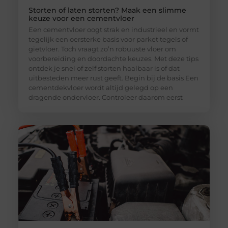
Storten of laten storten? Maak een slimme
keuze voor een cementvloer
Een cementvloer oogt strak en industrieel en vormt
tegelijk een oersterke basis voor parket tegels of
gietvloer. Toch vraagt zo’n robuuste vloer om
voorbereiding en doordachte keuzes. Met deze tips
ontdek je snel of zelf storten haalbaar is of dat
uitbesteden meer rust geeft. Begin bij de basis Een
cementdekvloer wordt altijd gelegd op een
dragende ondervloer. Controleer daarom eerst