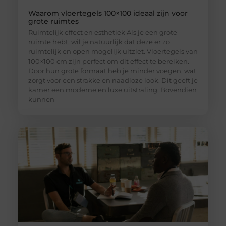
Waarom vloertegels 100×100 ideaal zijn voor
grote ruimtes
Ruimtelijk effect en esthetiek Als je een grote
ruimte hebt, wil je natuurlijk dat deze er zo
ruimtelijk en open mogelijk uitziet. Vloertegels van
100×100 cm zijn perfect om dit effect te bereiken.
Door hun grote formaat heb je minder voegen, wat
zorgt voor een strakke en naadloze look. Dit geeft je
kamer een moderne en luxe uitstraling. Bovendien
kunnen