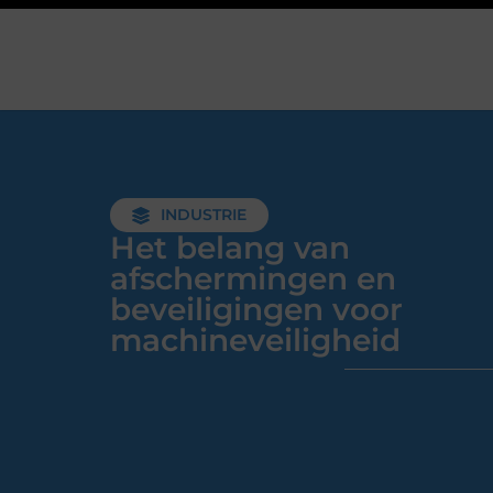
INDUSTRIE
Het belang van
afschermingen en
beveiligingen voor
machineveiligheid