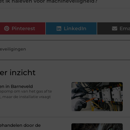
t ik naleven voor machineveiligheid?
Pinterest
LinkedIn
Ema
eveiligingen
r inzicht
n in Barneveld
epomp om van het gas af te
 maar de installatie vraagt
behandelen door de