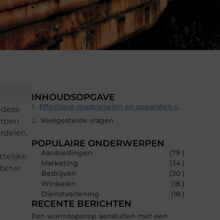
INHOUDSOPGAVE
Effectieve maatregelen en apparaten voor machineveiligheid
 deze
Veelgestelde vragen
orpen
rdelen,
POPULAIRE ONDERWERPEN
Aanbiedingen
(79 )
telijke
Marketing
(34 )
 beter
Bedrijven
(30 )
Winkelen
(18 )
Dienstverlening
(18 )
RECENTE BERICHTEN
Een warmtepomp aansluiten met een