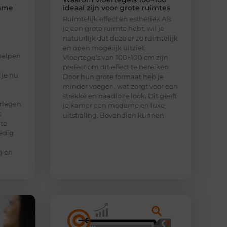
imme
ideaal zijn voor grote ruimtes
Ruimtelijk effect en esthetiek Als
je een grote ruimte hebt, wil je
natuurlijk dat deze er zo ruimtelijk
en open mogelijk uitziet.
helpen
Vloertegels van 100×100 cm zijn
perfect om dit effect te bereiken.
 je nu
Door hun grote formaat heb je
minder voegen, wat zorgt voor een
strakke en naadloze look. Dit geeft
rlagen
je kamer een moderne en luxe
k
uitstraling. Bovendien kunnen
 te
edig
g en