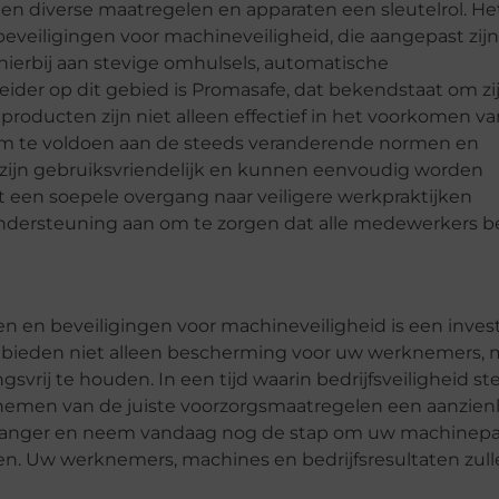
en diverse maatregelen en apparaten een sleutelrol. He
beveiligingen voor machineveiligheid, die aangepast zij
ierbij aan stevige omhulsels, automatische
ider op dit gebied is Promasafe, dat bekendstaat om zi
roducten zijn niet alleen effectief in het voorkomen va
 om te voldoen aan de steeds veranderende normen en
 zijn gebruiksvriendelijk en kunnen eenvoudig worden
 een soepele overgang naar veiligere werkpraktijken
 ondersteuning aan om te zorgen dat alle medewerkers 
n en beveiligingen voor machineveiligheid is een inves
n bieden niet alleen bescherming voor uw werknemers, 
svrij te houden. In een tijd waarin bedrijfsveiligheid st
emen van de juiste voorzorgsmaatregelen een aanzienl
 langer en neem vandaag nog de stap om uw machinepa
n. Uw werknemers, machines en bedrijfsresultaten zull