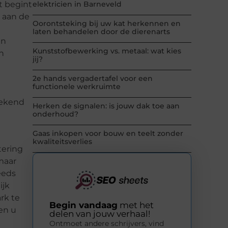
t begint
elektricien in Barneveld
n aan de
Oorontsteking bij uw kat herkennen en
laten behandelen door de dierenarts
jn
Kunststofbewerking vs. metaal: wat kies
n
jij?
2e hands vergadertafel voor een
functionele werkruimte
bekend
Herken de signalen: is jouw dak toe aan
onderhoud?
Gaas inkopen voor bouw en teelt zonder
kwaliteitsverlies
tering
maar
eeds
ijk
rk te
Begin vandaag
met het
en u
delen van jouw verhaal!
Ontmoet andere schrijvers, vind