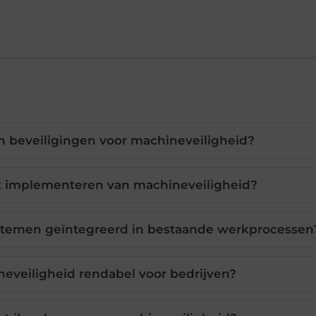
n beveiligingen voor machineveiligheid?
t implementeren van machineveiligheid?
stemen geïntegreerd in bestaande werkprocessen
ineveiligheid rendabel voor bedrijven?