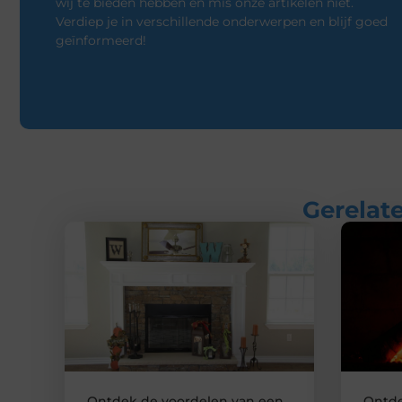
wij te bieden hebben en mis onze artikelen niet.
Verdiep je in verschillende onderwerpen en blijf goed
geïnformeerd!
Gerelate
Ontdek de voordelen van een
Ontde