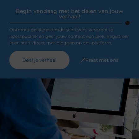
Begin vandaag met het delen van jouw
verhaal!
Ontmoet gelijkgestemde schrijvers, vergroot je
lezerspubliek en geef jouw content een plek. Registreer
je en start direct met bloggen op ons platform.
Deel je verhaal
Praat met ons