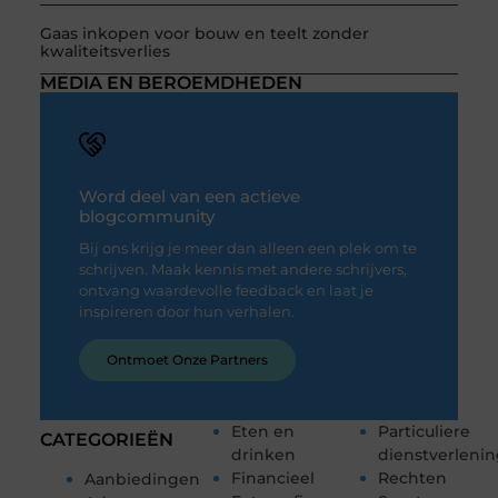
Gaas inkopen voor bouw en teelt zonder
kwaliteitsverlies
MEDIA EN BEROEMDHEDEN
Word deel van een actieve
blogcommunity
Bij ons krijg je meer dan alleen een plek om te
schrijven. Maak kennis met andere schrijvers,
ontvang waardevolle feedback en laat je
inspireren door hun verhalen.
Ontmoet Onze Partners
Eten en
Particuliere
CATEGORIEËN
drinken
dienstverleni
Financieel
Rechten
Aanbiedingen