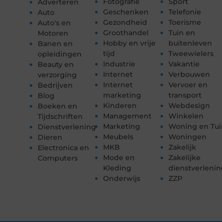
Fotografie
Sport
Adverteren
Geschenken
Telefonie
Auto
Gezondheid
Toerisme
Auto's en
Groothandel
Tuin en
Motoren
Hobby en vrije
buitenleven
Banen en
tijd
Tweewielers
opleidingen
Industrie
Vakantie
Beauty en
Internet
Verbouwen
verzorging
Internet
Vervoer en
Bedrijven
marketing
transport
Blog
Kinderen
Webdesign
Boeken en
Management
Winkelen
Tijdschriften
Marketing
Woning en Tui
Dienstverlening
Meubels
Woningen
Dieren
MKB
Zakelijk
Electronica en
Mode en
Zakelijke
Computers
Kleding
dienstverleni
Onderwijs
ZZP