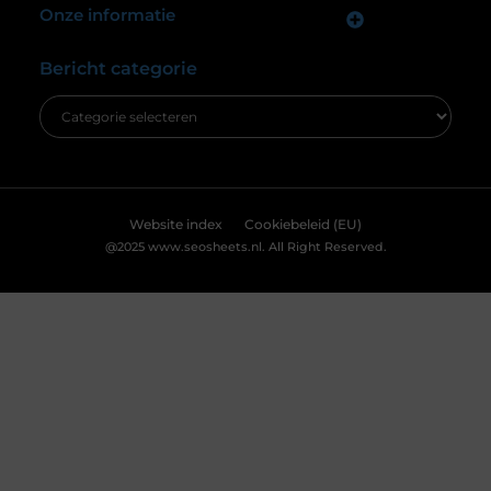
cookies en vergelijkbare technologieën. Hiermee verkrijgen we
inzicht in het gebruik van onze website en kunnen we content en
advertenties beter afstemmen op uw voorkeuren. Lees ons
[
cookiebeleid
] voor meer informatie.
Accepteren
Weigeren
Bekijk Voorkeuren
De ultieme ondergrond voor thuisgymnastiek
Ben je op zoek naar een manier om je
thuisgymnastiek naar een hoger niveau te tillen?
Dan is een airtrack precies wat je nodig hebt! Deze
opblaasbare matten zijn ideaal voor allerlei
oefeningen, van gymnastiek tot yoga. Laten we
dieper duiken in de wereld van de airtrack en
ontdekken waarom dit een must-have is voor jouw
thuisfitness. Wat is een