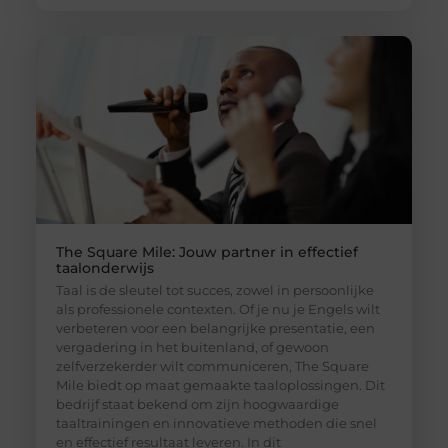
The Square Mile: Jouw partner in effectief
taalonderwijs
Taal is de sleutel tot succes, zowel in persoonlijke
als professionele contexten. Of je nu je Engels wilt
verbeteren voor een belangrijke presentatie, een
vergadering in het buitenland, of gewoon
zelfverzekerder wilt communiceren, The Square
Mile biedt op maat gemaakte taaloplossingen. Dit
bedrijf staat bekend om zijn hoogwaardige
taaltrainingen en innovatieve methoden die snel
en effectief resultaat leveren. In dit