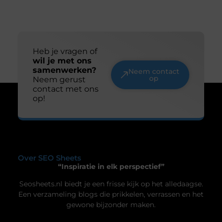
Duik in de wereld van batterijtechnologie en
innovatie
Batterijen zijn tegenwoordig niet meer weg te
denken uit ons dagelijks leven. Van je smartphone
tot elektrische auto’s, ze spelen een cruciale rol in
hoe we technologie gebruiken. Maar wat weet je
eigenlijk over de technologie achter deze
energiebronnen? Laten we samen een duik
nemen in de wereld van batterijtechnologie en
Uw privacy is voor ons van
innovatie. De evolutie van batterijen Van zink-
groot belang.
koolstof tot lithium-ion
Om u de best mogelijke ervaring te bieden, maken wij gebruik van