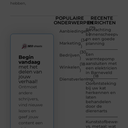
hebben,
POPULAIRE
RECENTE
ONDERWERPEN
BERICHTEN
(79
Bevrachting
Aanbiedingen
)
binnenscheepvaart
en een goede
(34
Marketing
planning
)
(30
Een
Bedrijven
Begin
)
warmtepomp
vandaag
aansluiten met
(18
met het
Winkelen
een elektricien
)
delen van
in Barneveld
(18
jouw
Dienstverlening
verhaal!
)
Oorontsteking
Ontmoet
bij uw kat
herkennen en
andere
laten
schrijvers,
behandelen
vind nieuwe
door de
lezers en
dierenarts
geef jouw
Kunststofbewerkin
content een
vs. metaal: wat