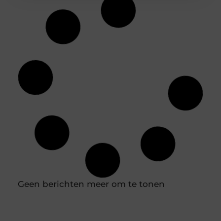
Storten of laten storten? Maak een slimme
keuze voor een cementvloer
Een cementvloer oogt strak en industrieel en vormt
tegelijk een oersterke basis voor parket tegels of
gietvloer. Toch vraagt zo’n robuuste vloer om
voorbereiding en doordachte keuzes. Met deze tips
ontdek je snel of zelf storten haalbaar is of dat
uitbesteden meer rust geeft. Begin bij de basis Een
cementdekvloer wordt altijd gelegd op een
dragende ondervloer. Controleer daarom eerst