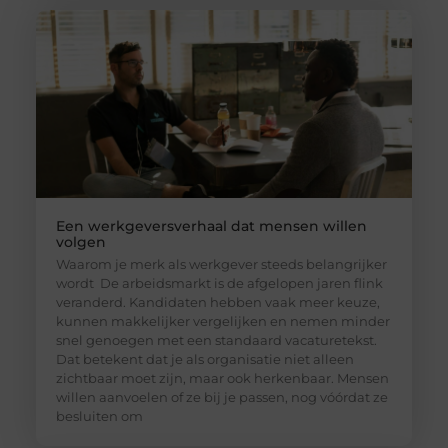
Een werkgeversverhaal dat mensen willen
volgen
Waarom je merk als werkgever steeds belangrijker
wordt De arbeidsmarkt is de afgelopen jaren flink
veranderd. Kandidaten hebben vaak meer keuze,
kunnen makkelijker vergelijken en nemen minder
snel genoegen met een standaard vacaturetekst.
Dat betekent dat je als organisatie niet alleen
zichtbaar moet zijn, maar ook herkenbaar. Mensen
willen aanvoelen of ze bij je passen, nog vóórdat ze
besluiten om