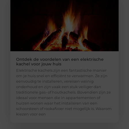
Ontdek de voordelen van een elektrische
kachel voor jouw huis
Elektrische kachels zijn een fantastische manier
om je huis snel en efficiënt te verwarmen. Ze zijn
eenvoudig te installeren, vereisen weinig
onderhoud en zijn vaak een stuk veiliger dan
traditionele gas- of houtkachels. Bovendien zijn ze
ideaal voor mensen die in appartementen of
huizen wonen waar het installeren van een
schoorsteen of rookafvoer niet mogelijk is. Waarom
kiezen voor een