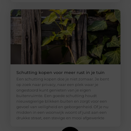
Schutting kopen voor meer rust in je tuin
Een schutting kopen doe je niet zomaar. Je bent
op zoek naar privacy, naar een plek waar je
ongestoord kunt genieten van je eigen
buitenruimte. Een goede schutting houdt
nieuwsgierige blikken buiten en zorgt voor een
gevoel van veiligheid en geborgenheid. Of je nu
midden in een woonwijk woont of juist aan een
drukke straat, een stevige en mooi afgewerkte