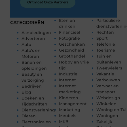
Ontmoet Onze Partners
Eten en
Particuliere
CATEGORIEËN
drinken
dienstverleni
Financieel
Rechten
Aanbiedingen
Fotografie
Sport
Adverteren
Geschenken
Telefonie
Auto
Gezondheid
Toerisme
Auto's en
Groothandel
Tuin en
Motoren
Hobby en vrije
buitenleven
Banen en
tijd
Tweewielers
opleidingen
Industrie
Vakantie
Beauty en
Internet
Verbouwen
verzorging
Internet
Vervoer en
Bedrijven
marketing
transport
Blog
Kinderen
Webdesign
Boeken en
Management
Winkelen
Tijdschriften
Marketing
Woning en Tui
Dienstverlening
Meubels
Woningen
Dieren
MKB
Zakelijk
Electronica en