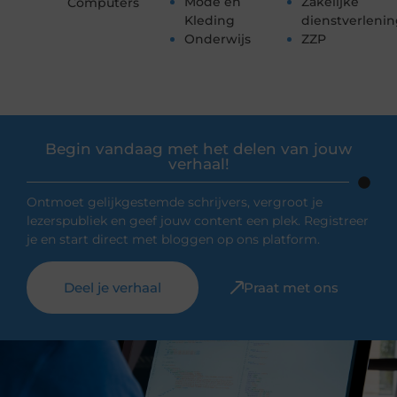
Mode en
Zakelijke
Computers
Kleding
dienstverleni
Onderwijs
ZZP
Begin vandaag met het delen van jouw
verhaal!
Ontmoet gelijkgestemde schrijvers, vergroot je
lezerspubliek en geef jouw content een plek. Registreer
je en start direct met bloggen op ons platform.
Deel je verhaal
Praat met ons