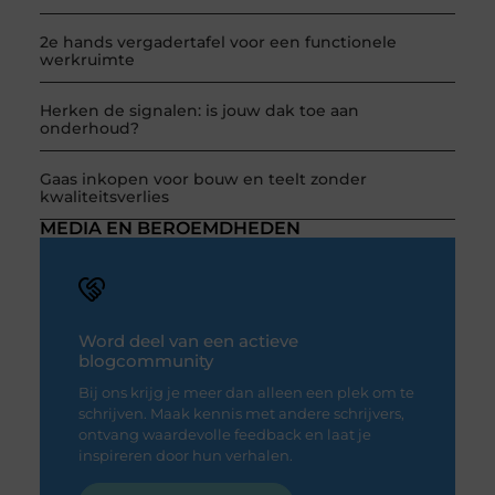
2e hands vergadertafel voor een functionele
werkruimte
Herken de signalen: is jouw dak toe aan
onderhoud?
Gaas inkopen voor bouw en teelt zonder
kwaliteitsverlies
MEDIA EN BEROEMDHEDEN
Word deel van een actieve
blogcommunity
Bij ons krijg je meer dan alleen een plek om te
schrijven. Maak kennis met andere schrijvers,
ontvang waardevolle feedback en laat je
inspireren door hun verhalen.