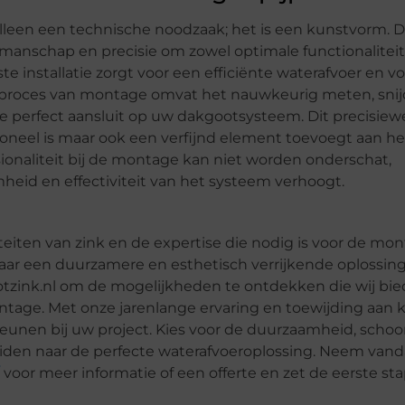
leen een technische noodzaak; het is een kunstvorm. 
anschap en precisie om zowel optimale functionaliteit
ste installatie zorgt voor een efficiënte waterafvoer en 
 proces van montage omvat het nauwkeurig meten, sni
e perfect aansluit op uw dakgootsysteem. Dit precisiew
tioneel is maar ook een verfijnd element toevoegt aan he
sionaliteit bij de montage kan niet worden onderschat,
heid en effectiviteit van het systeem verhoogt.
eiten van zink en de expertise die nodig is voor de mo
aar een duurzamere en esthetisch verrijkende oplossing
tzink.nl om de mogelijkheden te ontdekken die wij bi
age. Met onze jarenlange ervaring en toewijding aan kw
steunen bij uw project. Kies voor de duurzaamheid, scho
eleiden naar de perfecte waterafvoeroplossing. Neem van
voor meer informatie of een offerte en zet de eerste sta