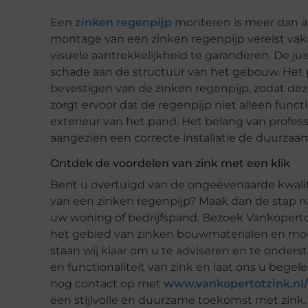
Een
zinken regenpijp
monteren is meer dan al
montage van een zinken regenpijp vereist vakm
visuele aantrekkelijkheid te garanderen. De jui
schade aan de structuur van het gebouw. Het
bevestigen van de zinken regenpijp, zodat dez
zorgt ervoor dat de regenpijp niet alleen func
exterieur van het pand. Het belang van profes
aangezien een correcte installatie de duurzaam
Ontdek de voordelen van zink met een klik
Bent u overtuigd van de ongeëvenaarde kwalit
van een zinken regenpijp? Maak dan de stap n
uw woning of bedrijfspand. Bezoek Vankoperto
het gebied van zinken bouwmaterialen en mont
staan wij klaar om u te adviseren en te onder
en functionaliteit van zink en laat ons u beg
nog contact op met
www.vankopertotzink.nl/
een stijlvolle en duurzame toekomst met zink.