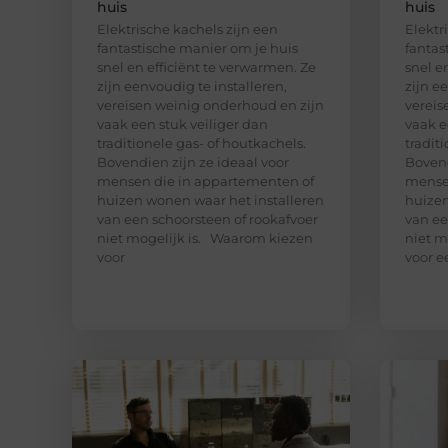
huis
huis
Elektrische kachels zijn een
Elektr
fantastische manier om je huis
fantas
snel en efficiënt te verwarmen. Ze
snel e
zijn eenvoudig te installeren,
zijn e
vereisen weinig onderhoud en zijn
vereis
vaak een stuk veiliger dan
vaak e
traditionele gas- of houtkachels.
tradit
Bovendien zijn ze ideaal voor
Bovend
mensen die in appartementen of
mensen
huizen wonen waar het installeren
huizen
van een schoorsteen of rookafvoer
van ee
niet mogelijk is. Waarom kiezen
niet m
voor
voor e