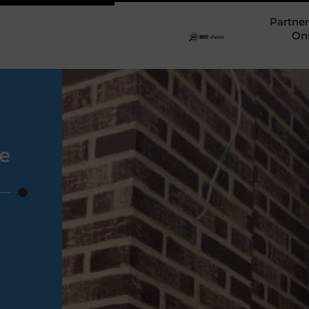
Partner
On
e