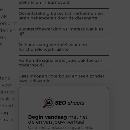
elektricien in Barneveld
De
Oorontsteking bij uw kat herkennen en
 als
laten behandelen door de dierenarts
voorkomt
Kunststofbewerking vs. metaal: wat kies
jden en
jij?
erk
t
2e hands vergadertafel voor een
functionele werkruimte
Herken de signalen: is jouw dak toe aan
onderhoud?
Gaas inkopen voor bouw en teelt zonder
ntage
kwaliteitsverlies
 voor
eden op
aliteit,
onheid
daag
Begin vandaag
met het
p naar
delen van jouw verhaal!
Ontmoet andere schrijvers, vind