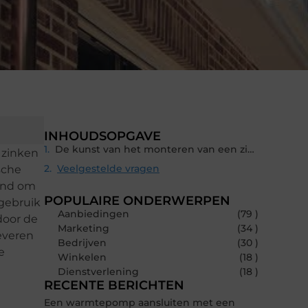
INHOUDSOPGAVE
De kunst van het monteren van een zinken regenpijp
 zinken
Veelgestelde vragen
sche
kend om
POPULAIRE ONDERWERPEN
 gebruik
Aanbiedingen
(79 )
door de
Marketing
(34 )
leveren
Bedrijven
(30 )
e
Winkelen
(18 )
Dienstverlening
(18 )
RECENTE BERICHTEN
Een warmtepomp aansluiten met een