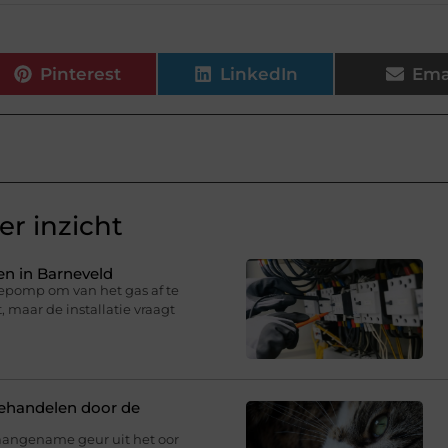
Pinterest
LinkedIn
Ema
r inzicht
n in Barneveld
epomp om van het gas af te
 maar de installatie vraagt
behandelen door de
aangename geur uit het oor