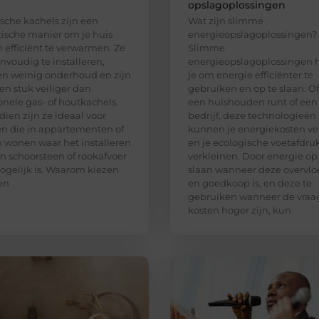
opslagoplossingen
ische kachels zijn een
Wat zijn slimme
tische manier om je huis
energieopslagoplossingen?
n efficiënt te verwarmen. Ze
Slimme
envoudig te installeren,
energieopslagoplossingen 
en weinig onderhoud en zijn
je om energie efficiënter te
en stuk veiliger dan
gebruiken en op te slaan. Of
ionele gas- of houtkachels.
een huishouden runt of een
ien zijn ze ideaal voor
bedrijf, deze technologieën
 die in appartementen of
kunnen je energiekosten ve
 wonen waar het installeren
en je ecologische voetafdru
n schoorsteen of rookafvoer
verkleinen. Door energie op
ogelijk is. Waarom kiezen
slaan wanneer deze overvlo
en
en goedkoop is, en deze te
gebruiken wanneer de vraa
kosten hoger zijn, kun