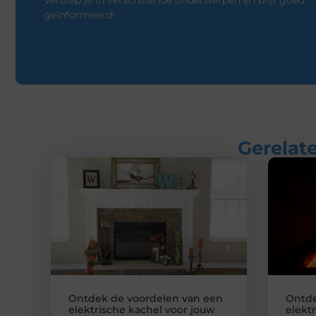
Verdiep je in verschillende onderwerpen en blijf goed
geïnformeerd!
Gerelate
Ontdek de voordelen van een
Ontde
elektrische kachel voor jouw
elekt