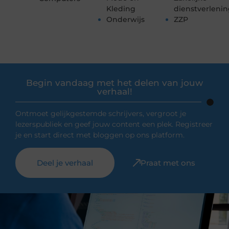
Kleding
dienstverleni
Onderwijs
ZZP
Begin vandaag met het delen van jouw
verhaal!
Ontmoet gelijkgestemde schrijvers, vergroot je
lezerspubliek en geef jouw content een plek. Registreer
je en start direct met bloggen op ons platform.
Deel je verhaal
Praat met ons