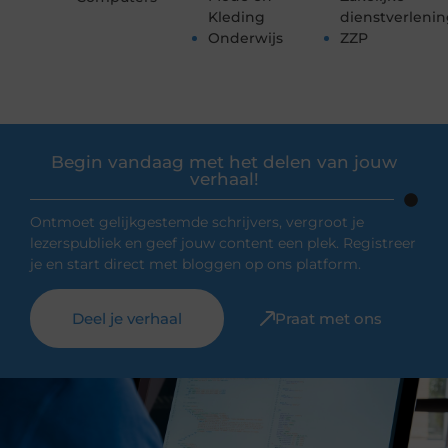
Kleding
dienstverleni
Onderwijs
ZZP
Begin vandaag met het delen van jouw
verhaal!
Ontmoet gelijkgestemde schrijvers, vergroot je
lezerspubliek en geef jouw content een plek. Registreer
je en start direct met bloggen op ons platform.
Deel je verhaal
Praat met ons