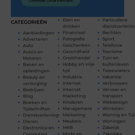
Ontmoet Onze Partners
Eten en
Particuliere
CATEGORIEËN
drinken
dienstverleni
Financieel
Rechten
Aanbiedingen
Fotografie
Sport
Adverteren
Geschenken
Telefonie
Auto
Gezondheid
Toerisme
Auto's en
Groothandel
Tuin en
Motoren
Hobby en vrije
buitenleven
Banen en
tijd
Tweewielers
opleidingen
Industrie
Vakantie
Beauty en
Internet
Verbouwen
verzorging
Internet
Vervoer en
Bedrijven
marketing
transport
Blog
Kinderen
Webdesign
Boeken en
Management
Winkelen
Tijdschriften
Marketing
Woning en Tui
Dienstverlening
Meubels
Woningen
Dieren
MKB
Zakelijk
Electronica en
Mode en
Zakelijke
Computers