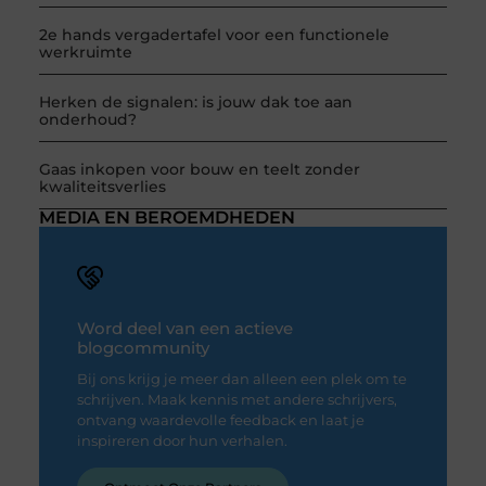
2e hands vergadertafel voor een functionele
werkruimte
Herken de signalen: is jouw dak toe aan
onderhoud?
Gaas inkopen voor bouw en teelt zonder
kwaliteitsverlies
MEDIA EN BEROEMDHEDEN
Word deel van een actieve
blogcommunity
Bij ons krijg je meer dan alleen een plek om te
schrijven. Maak kennis met andere schrijvers,
ontvang waardevolle feedback en laat je
inspireren door hun verhalen.