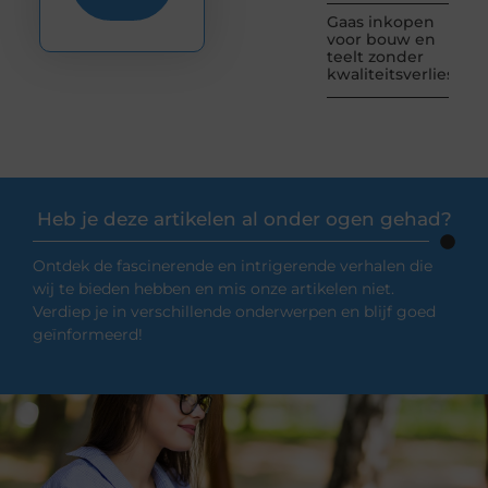
Gaas inkopen
voor bouw en
teelt zonder
kwaliteitsverlies
Heb je deze artikelen al onder ogen gehad?
Ontdek de fascinerende en intrigerende verhalen die
wij te bieden hebben en mis onze artikelen niet.
Verdiep je in verschillende onderwerpen en blijf goed
geïnformeerd!