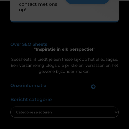
De ultieme ondergrond voor thuisgymnastiek
Ben je op zoek naar een manier om je
thuisgymnastiek naar een hoger niveau te tillen?
Dan is een airtrack precies wat je nodig hebt! Deze
opblaasbare matten zijn ideaal voor allerlei
oefeningen, van gymnastiek tot yoga. Laten we
dieper duiken in de wereld van de airtrack en
ontdekken waarom dit een must-have is voor jouw
Uw privacy is voor ons van
thuisfitness. Wat is een
groot belang.
Om u de best mogelijke ervaring te bieden, maken wij gebruik van
cookies en vergelijkbare technologieën. Hiermee verkrijgen we
inzicht in het gebruik van onze website en kunnen we content en
advertenties beter afstemmen op uw voorkeuren. Lees ons
[
cookiebeleid
] voor meer informatie.
Accepteren
Weigeren