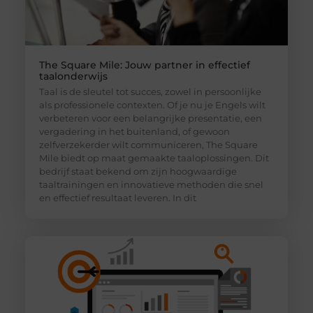
The Square Mile: Jouw partner in effectief
taalonderwijs
Taal is de sleutel tot succes, zowel in persoonlijke
als professionele contexten. Of je nu je Engels wilt
verbeteren voor een belangrijke presentatie, een
vergadering in het buitenland, of gewoon
zelfverzekerder wilt communiceren, The Square
Mile biedt op maat gemaakte taaloplossingen. Dit
bedrijf staat bekend om zijn hoogwaardige
taaltrainingen en innovatieve methoden die snel
en effectief resultaat leveren. In dit