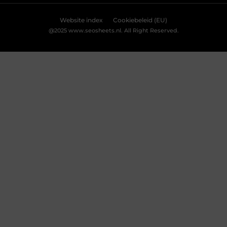
Bekijk Voorkeuren
De ultieme bestemming voor Real Madrid
fanartikelen
Ben jij een diehard Real Madrid fan? Dan wil je
natuurlijk niets liever dan je passie voor deze
legendarische club laten zien. Of het nu gaat om
het nieuwste thuisshirt, een stijlvolle sjaal of een
unieke gadget, jouw favoriete online winkel heeft
alles wat je nodig hebt. Laten we eens duiken in de
wereld van Real Madrid merchandise en
ontdekken