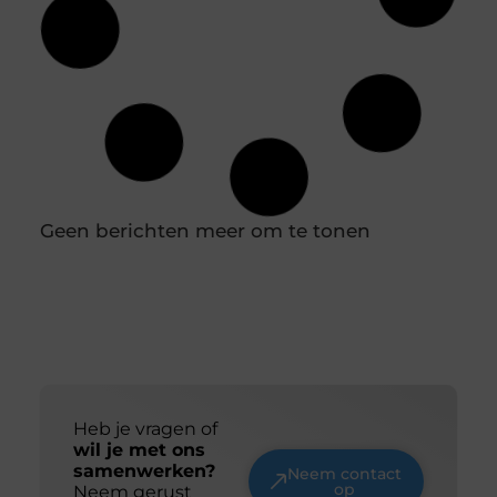
Duik in de wereld van batterijtechnologie en
innovatie
Batterijen zijn tegenwoordig niet meer weg te
denken uit ons dagelijks leven. Van je smartphone
tot elektrische auto’s, ze spelen een cruciale rol in
hoe we technologie gebruiken. Maar wat weet je
eigenlijk over de technologie achter deze
energiebronnen? Laten we samen een duik
nemen in de wereld van batterijtechnologie en
innovatie. De evolutie van batterijen Van zink-
koolstof tot lithium-ion