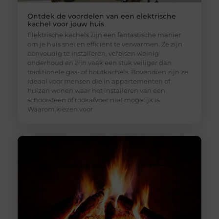
Ontdek de voordelen van een elektrische
kachel voor jouw huis
Elektrische kachels zijn een fantastische manier
om je huis snel en efficiënt te verwarmen. Ze zijn
eenvoudig te installeren, vereisen weinig
onderhoud en zijn vaak een stuk veiliger dan
traditionele gas- of houtkachels. Bovendien zijn ze
ideaal voor mensen die in appartementen of
huizen wonen waar het installeren van een
schoorsteen of rookafvoer niet mogelijk is.
Waarom kiezen voor