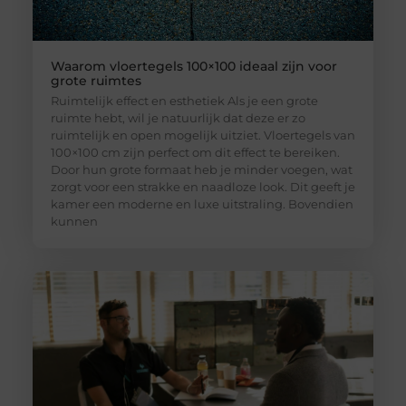
Waarom vloertegels 100×100 ideaal zijn voor
grote ruimtes
Ruimtelijk effect en esthetiek Als je een grote
ruimte hebt, wil je natuurlijk dat deze er zo
ruimtelijk en open mogelijk uitziet. Vloertegels van
100×100 cm zijn perfect om dit effect te bereiken.
Door hun grote formaat heb je minder voegen, wat
zorgt voor een strakke en naadloze look. Dit geeft je
kamer een moderne en luxe uitstraling. Bovendien
kunnen