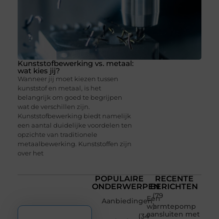
Kunststofbewerking vs. metaal:
wat kies jij?
Wanneer jij moet kiezen tussen
kunststof en metaal, is het
belangrijk om goed te begrijpen
wat de verschillen zijn.
Kunststofbewerking biedt namelijk
een aantal duidelijke voordelen ten
opzichte van traditionele
metaalbewerking. Kunststoffen zijn
over het
POPULAIRE
RECENTE
ONDERWERPEN
BERICHTEN
(79
Een
Aanbiedingen
)
warmtepomp
aansluiten met
(34