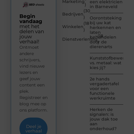
Marketing
een elektricien
)
in Barneveld
(30
Bedrijven
Begin
)
Oorontsteking
vandaag
bij uw kat
(18
met het
Winkelen
herkennen en
)
delen van
laten
(18
jouw
behandelen
Dienstverlening
verhaal!
door de
)
dierenarts
Ontmoet
andere
Kunststofbewerkin
schrijvers,
vs. metaal: wat
vind nieuwe
kies jij?
lezers en
geef jouw
2e hands
vergadertafel
content een
voor een
plek.
functionele
Registreer en
werkruimte
blog mee op
Herken de
ons platform.
signalen: is
jouw dak toe
aan
Deel je
onderhoud?
verhaal