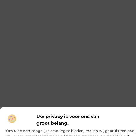
Ontdek de voordelen van een prefab
schoorsteen
Prefab schoorstenen worden steeds populairder in
de bouwsector. Ze bieden veel voordelen ten
opzichte van traditionele schoorstenen. In dit
artikel bespreken we de voordelen, het onderhoud
en het kiezen van de juiste prefab schoorsteen. De
voordelen van een prefab schoorsteen Duurzaam
en milieuvriendelijk Een prefab schoorsteen is een
duurzame keuze. De materialen zijn ontworpen
om lang mee te gaan, wat