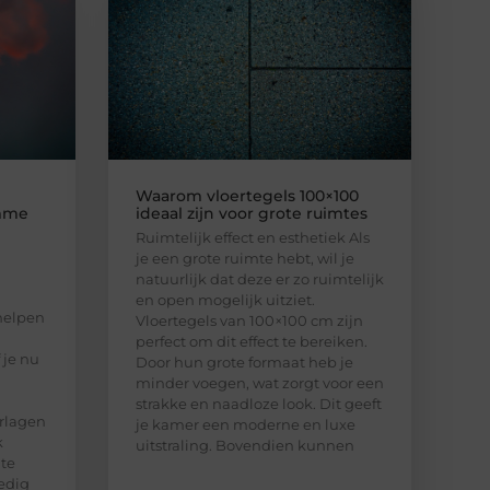
Waarom vloertegels 100×100
imme
ideaal zijn voor grote ruimtes
Ruimtelijk effect en esthetiek Als
je een grote ruimte hebt, wil je
natuurlijk dat deze er zo ruimtelijk
en open mogelijk uitziet.
helpen
Vloertegels van 100×100 cm zijn
perfect om dit effect te bereiken.
 je nu
Door hun grote formaat heb je
minder voegen, wat zorgt voor een
strakke en naadloze look. Dit geeft
rlagen
je kamer een moderne en luxe
k
uitstraling. Bovendien kunnen
 te
edig