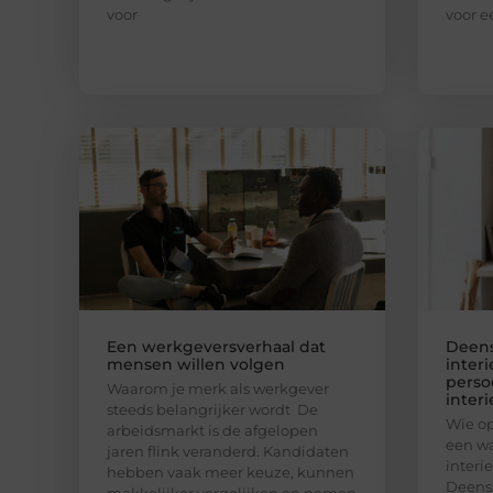
voor
voor e
Een werkgeversverhaal dat
Deens:
mensen willen volgen
inter
persoo
Waarom je merk als werkgever
interi
steeds belangrijker wordt De
Wie op
arbeidsmarkt is de afgelopen
een wa
jaren flink veranderd. Kandidaten
interie
hebben vaak meer keuze, kunnen
Deens.