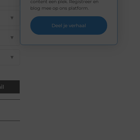
content een plek. Registreer en
blog mee op ons platform.
▼
Deel je verhaal
▼
▼
il