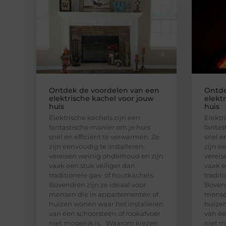
Ontdek de voordelen van een
Ontde
elektrische kachel voor jouw
elekt
huis
huis
Elektrische kachels zijn een
Elektr
fantastische manier om je huis
fantas
snel en efficiënt te verwarmen. Ze
snel e
zijn eenvoudig te installeren,
zijn e
vereisen weinig onderhoud en zijn
vereis
vaak een stuk veiliger dan
vaak e
traditionele gas- of houtkachels.
tradit
Bovendien zijn ze ideaal voor
Bovend
mensen die in appartementen of
mensen
huizen wonen waar het installeren
huizen
van een schoorsteen of rookafvoer
van ee
niet mogelijk is. Waarom kiezen
niet m