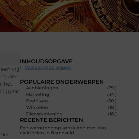
INHOUDSOPGAVE
Veelgestelde vragen
een vrij
ens dien
POPULAIRE ONDERWERPEN
al het
Aanbiedingen
(79 )
jij gaat
Marketing
(34 )
Bedrijven
(30 )
Winkelen
(18 )
Dienstverlening
(18 )
RECENTE BERICHTEN
Een warmtepomp aansluiten met een
elektricien in Barneveld
nier