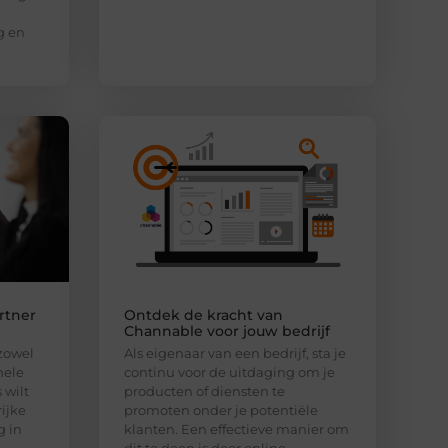
g en
rtner
Ontdek de kracht van
Channable voor jouw bedrijf
 zowel
Als eigenaar van een bedrijf, sta je
nele
continu voor de uitdaging om je
 wilt
producten of diensten te
ijke
promoten onder je potentiële
g in
klanten. Een effectieve manier om