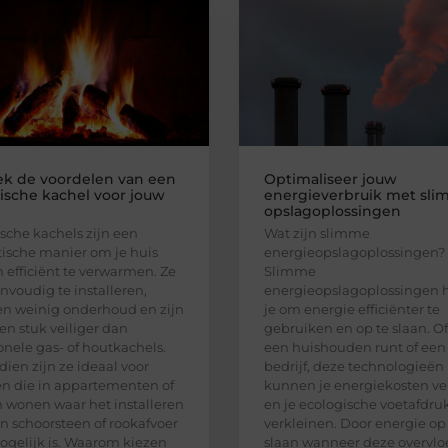
k de voordelen van een
Optimaliseer jouw
rische kachel voor jouw
energieverbruik met sl
opslagoplossingen
ische kachels zijn een
Wat zijn slimme
tische manier om je huis
energieopslagoplossingen?
n efficiënt te verwarmen. Ze
Slimme
envoudig te installeren,
energieopslagoplossingen 
en weinig onderhoud en zijn
je om energie efficiënter te
en stuk veiliger dan
gebruiken en op te slaan. Of
ionele gas- of houtkachels.
een huishouden runt of een
ien zijn ze ideaal voor
bedrijf, deze technologieën
 die in appartementen of
kunnen je energiekosten ve
 wonen waar het installeren
en je ecologische voetafdru
n schoorsteen of rookafvoer
verkleinen. Door energie op
ogelijk is. Waarom kiezen
slaan wanneer deze overvlo