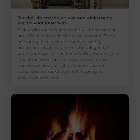
Ontdek de voordelen van een elektrische
kachel voor jouw huis
Elektrische kachels zijn een fantastische manier
om je huis snel en efficiënt te verwarmen. Ze zijn
eenvoudig te installeren, vereisen weinig
onderhoud en zijn vaak een stuk veiliger dan
traditionele gas- of houtkachels. Bovendien zijn ze
ideaal voor mensen die in appartementen of
huizen wonen waar het installeren van een
schoorsteen of rookafvoer niet mogelijk is.
Waarom kiezen voor