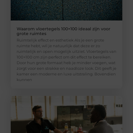
Waarom vloertegels 100×100 ideaal zijn voor
grote ruimtes
Ruimtelijk effect en esthetiek Als je een grote
ruimte hebt, wil je natuurlijk dat deze er zo
ruimtelijk en open mogelijk uitziet. Vloertegels van
100×100 cm zijn perfect om dit effect te bereiken.
Door hun grote formaat heb je minder voegen, wat
zorgt voor een strakke en naadloze look. Dit geeft je
kamer een moderne en luxe uitstraling. Bovendien
kunnen