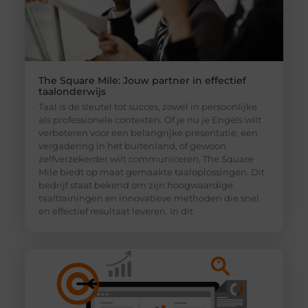
The Square Mile: Jouw partner in effectief
taalonderwijs
Taal is de sleutel tot succes, zowel in persoonlijke
als professionele contexten. Of je nu je Engels wilt
verbeteren voor een belangrijke presentatie, een
vergadering in het buitenland, of gewoon
zelfverzekerder wilt communiceren, The Square
Mile biedt op maat gemaakte taaloplossingen. Dit
bedrijf staat bekend om zijn hoogwaardige
taaltrainingen en innovatieve methoden die snel
en effectief resultaat leveren. In dit