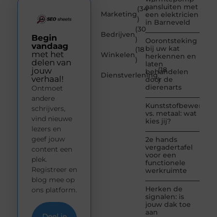
aansluiten met
(34
Marketing
een elektricien
)
in Barneveld
(30
Bedrijven
Begin
)
Oorontsteking
vandaag
bij uw kat
(18
met het
Winkelen
herkennen en
)
delen van
laten
(18
jouw
behandelen
Dienstverlening
verhaal!
door de
)
dierenarts
Ontmoet
andere
Kunststofbewerkin
schrijvers,
vs. metaal: wat
vind nieuwe
kies jij?
lezers en
geef jouw
2e hands
vergadertafel
content een
voor een
plek.
functionele
Registreer en
werkruimte
blog mee op
Herken de
ons platform.
signalen: is
jouw dak toe
aan
Deel je