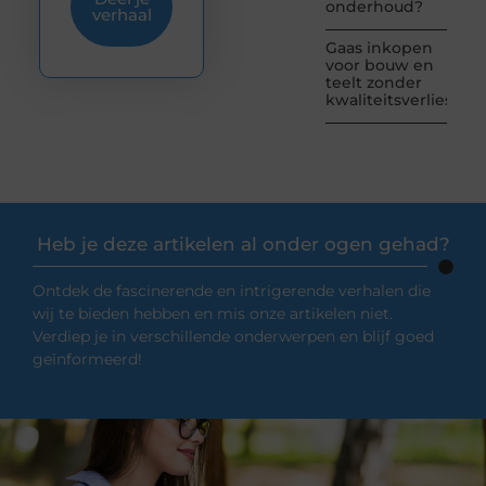
onderhoud?
verhaal
Gaas inkopen
voor bouw en
teelt zonder
kwaliteitsverlies
Heb je deze artikelen al onder ogen gehad?
Ontdek de fascinerende en intrigerende verhalen die
wij te bieden hebben en mis onze artikelen niet.
Verdiep je in verschillende onderwerpen en blijf goed
geïnformeerd!