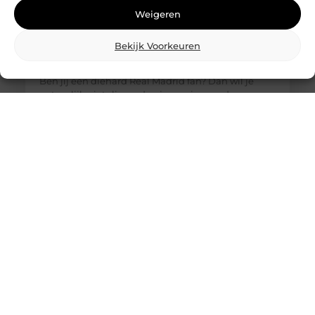
Weigeren
Bekijk Voorkeuren
De ultieme bestemming voor Real Madrid
fanartikelen
Ben jij een diehard Real Madrid fan? Dan wil je
natuurlijk niets liever dan je passie voor deze
legendarische club laten zien. Of het nu gaat om
het nieuwste thuisshirt, een stijlvolle sjaal of een
unieke gadget, jouw favoriete online winkel heeft
alles wat je nodig hebt. Laten we eens duiken in de
wereld van Real Madrid merchandise en
ontdekken