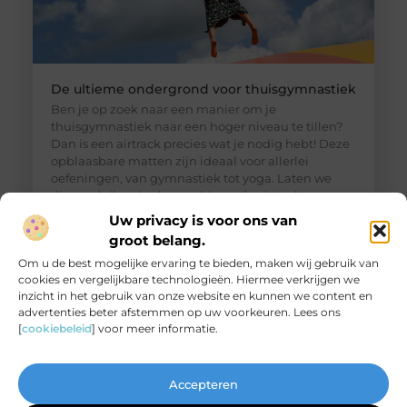
De ultieme ondergrond voor thuisgymnastiek
Ben je op zoek naar een manier om je
thuisgymnastiek naar een hoger niveau te tillen?
Dan is een airtrack precies wat je nodig hebt! Deze
opblaasbare matten zijn ideaal voor allerlei
oefeningen, van gymnastiek tot yoga. Laten we
dieper duiken in de wereld van de airtrack en
ontdekken waarom dit een must-have is voor jouw
Uw privacy is voor ons van
thuisfitness. Wat is een
groot belang.
Om u de best mogelijke ervaring te bieden, maken wij gebruik van
cookies en vergelijkbare technologieën. Hiermee verkrijgen we
inzicht in het gebruik van onze website en kunnen we content en
advertenties beter afstemmen op uw voorkeuren. Lees ons
[
cookiebeleid
] voor meer informatie.
Accepteren