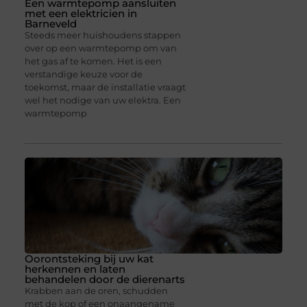
Een warmtepomp aansluiten
met een elektricien in
Barneveld
Steeds meer huishoudens stappen
over op een warmtepomp om van
het gas af te komen. Het is een
verstandige keuze voor de
toekomst, maar de installatie vraagt
wel het nodige van uw elektra. Een
warmtepomp
Oorontsteking bij uw kat
herkennen en laten
behandelen door de dierenarts
Krabben aan de oren, schudden
met de kop of een onaangename