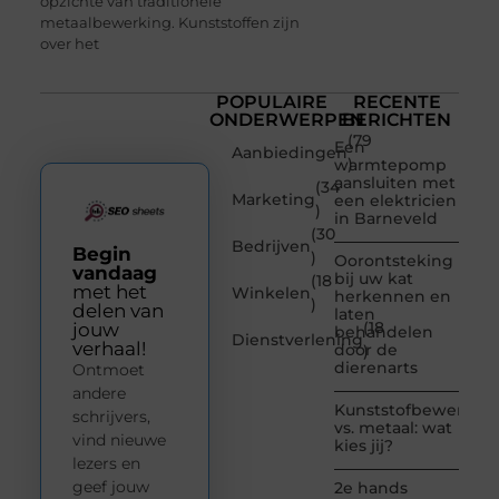
opzichte van traditionele
metaalbewerking. Kunststoffen zijn
over het
POPULAIRE
RECENTE
ONDERWERPEN
BERICHTEN
(79
Een
Aanbiedingen
)
warmtepomp
aansluiten met
(34
Marketing
een elektricien
)
in Barneveld
(30
Bedrijven
Begin
)
Oorontsteking
vandaag
bij uw kat
(18
met het
Winkelen
herkennen en
)
delen van
laten
(18
jouw
behandelen
Dienstverlening
verhaal!
door de
)
dierenarts
Ontmoet
andere
Kunststofbewerkin
schrijvers,
vs. metaal: wat
vind nieuwe
kies jij?
lezers en
geef jouw
2e hands