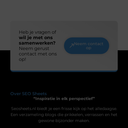
De ultieme ondergrond voor thuisgymnastiek
Ben je op zoek naar een manier om je
thuisgymnastiek naar een hoger niveau te tillen?
Dan is een airtrack precies wat je nodig hebt! Deze
opblaasbare matten zijn ideaal voor allerlei
oefeningen, van gymnastiek tot yoga. Laten we
dieper duiken in de wereld van de airtrack en
ontdekken waarom dit een must-have is voor jouw
Uw privacy is voor ons van
thuisfitness. Wat is een
groot belang.
Om u de best mogelijke ervaring te bieden, maken wij gebruik van