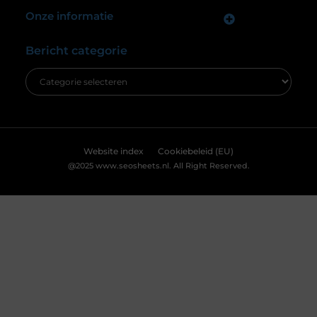
cookies en vergelijkbare technologieën. Hiermee verkrijgen we
inzicht in het gebruik van onze website en kunnen we content en
advertenties beter afstemmen op uw voorkeuren. Lees ons
[
cookiebeleid
] voor meer informatie.
Accepteren
Weigeren
Bekijk Voorkeuren
De ultieme bestemming voor Real Madrid
fanartikelen
Ben jij een diehard Real Madrid fan? Dan wil je
natuurlijk niets liever dan je passie voor deze
legendarische club laten zien. Of het nu gaat om
het nieuwste thuisshirt, een stijlvolle sjaal of een
unieke gadget, jouw favoriete online winkel heeft
alles wat je nodig hebt. Laten we eens duiken in de
wereld van Real Madrid merchandise en
ontdekken