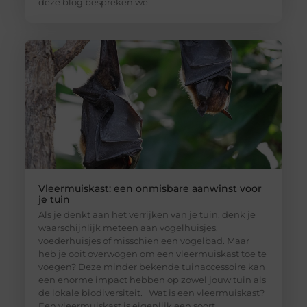
deze blog bespreken we
Vleermuiskast: een onmisbare aanwinst voor
je tuin
Als je denkt aan het verrijken van je tuin, denk je
waarschijnlijk meteen aan vogelhuisjes,
voederhuisjes of misschien een vogelbad. Maar
heb je ooit overwogen om een vleermuiskast toe te
voegen? Deze minder bekende tuinaccessoire kan
een enorme impact hebben op zowel jouw tuin als
de lokale biodiversiteit. Wat is een vleermuiskast?
Een vleermuiskast is eigenlijk een soort