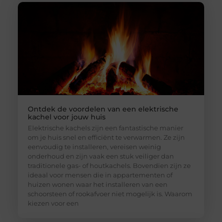
Ontdek de voordelen van een elektrische
kachel voor jouw huis
Elektrische kachels zijn een fantastische manier
om je huis snel en efficiënt te verwarmen. Ze zijn
eenvoudig te installeren, vereisen weinig
onderhoud en zijn vaak een stuk veiliger dan
traditionele gas- of houtkachels. Bovendien zijn ze
ideaal voor mensen die in appartementen of
huizen wonen waar het installeren van een
schoorsteen of rookafvoer niet mogelijk is. Waarom
kiezen voor een