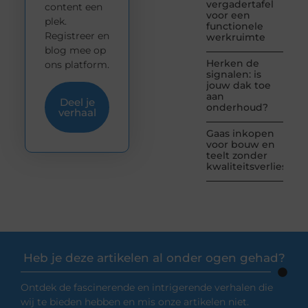
vergadertafel
content een
voor een
plek.
functionele
Registreer en
werkruimte
blog mee op
Herken de
ons platform.
signalen: is
jouw dak toe
aan
Deel je
onderhoud?
verhaal
Gaas inkopen
voor bouw en
teelt zonder
kwaliteitsverlies
Heb je deze artikelen al onder ogen gehad?
Ontdek de fascinerende en intrigerende verhalen die
wij te bieden hebben en mis onze artikelen niet.