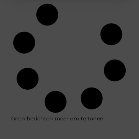
Duik in de wereld van batterijtechnologie en
innovatie
Batterijen zijn tegenwoordig niet meer weg te
denken uit ons dagelijks leven. Van je smartphone
tot elektrische auto’s, ze spelen een cruciale rol in
hoe we technologie gebruiken. Maar wat weet je
eigenlijk over de technologie achter deze
energiebronnen? Laten we samen een duik
nemen in de wereld van batterijtechnologie en
innovatie. De evolutie van batterijen Van zink-
koolstof tot lithium-ion