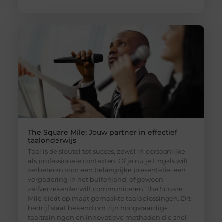
The Square Mile: Jouw partner in effectief
taalonderwijs
Taal is de sleutel tot succes, zowel in persoonlijke
als professionele contexten. Of je nu je Engels wilt
verbeteren voor een belangrijke presentatie, een
vergadering in het buitenland, of gewoon
zelfverzekerder wilt communiceren, The Square
Mile biedt op maat gemaakte taaloplossingen. Dit
bedrijf staat bekend om zijn hoogwaardige
taaltrainingen en innovatieve methoden die snel