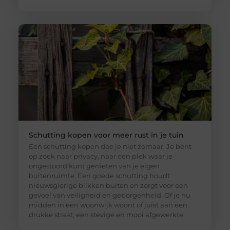
Schutting kopen voor meer rust in je tuin
Een schutting kopen doe je niet zomaar. Je bent
op zoek naar privacy, naar een plek waar je
ongestoord kunt genieten van je eigen
buitenruimte. Een goede schutting houdt
nieuwsgierige blikken buiten en zorgt voor een
gevoel van veiligheid en geborgenheid. Of je nu
midden in een woonwijk woont of juist aan een
drukke straat, een stevige en mooi afgewerkte