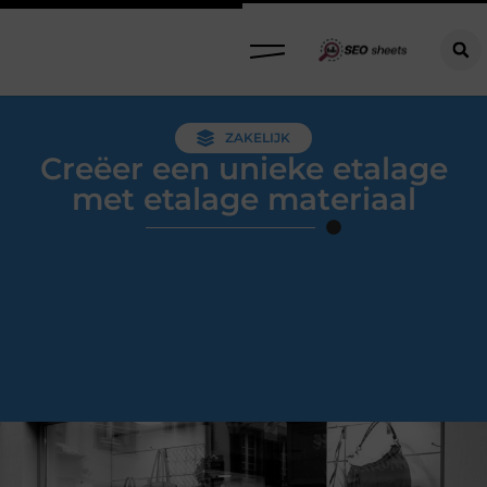
ZAKELIJK
Creëer een unieke etalage
met etalage materiaal