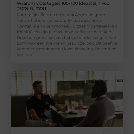
Waarom vloertegels 100×100 ideaal zijn voor
grote ruimtes
Ruimtelijk effect en esthetiek Als je een grote
ruimte hebt, wil je natuurlijk dat deze er zo
ruimtelijk en open mogelijk uitziet. Vloertegels van
100×100 cm zijn perfect om dit effect te bereiken.
Door hun grote formaat heb je minder voegen, wat
zorgt voor een strakke en naadloze look. Dit geeft je
kamer een moderne en luxe uitstraling. Bovendien
kunnen