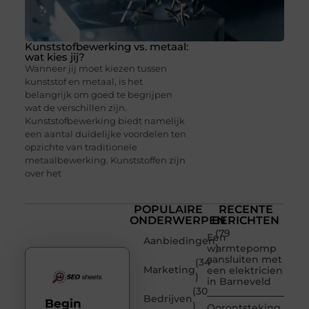
Kunststofbewerking vs. metaal:
wat kies jij?
Wanneer jij moet kiezen tussen
kunststof en metaal, is het
belangrijk om goed te begrijpen
wat de verschillen zijn.
Kunststofbewerking biedt namelijk
een aantal duidelijke voordelen ten
opzichte van traditionele
metaalbewerking. Kunststoffen zijn
over het
POPULAIRE
RECENTE
ONDERWERPEN
BERICHTEN
(79
Een
Aanbiedingen
)
warmtepomp
aansluiten met
(34
Marketing
een elektricien
)
in Barneveld
(30
Bedrijven
Begin
)
Oorontsteking