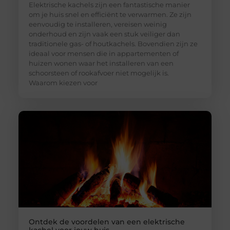
Elektrische kachels zijn een fantastische manier
om je huis snel en efficiënt te verwarmen. Ze zijn
eenvoudig te installeren, vereisen weinig
onderhoud en zijn vaak een stuk veiliger dan
traditionele gas- of houtkachels. Bovendien zijn ze
ideaal voor mensen die in appartementen of
huizen wonen waar het installeren van een
schoorsteen of rookafvoer niet mogelijk is.
Waarom kiezen voor
Ontdek de voordelen van een elektrische