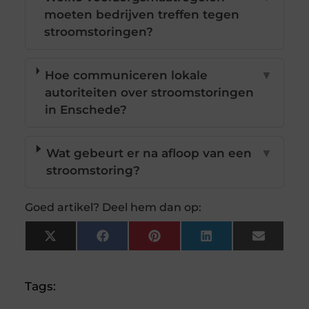
moeten bedrijven treffen tegen
stroomstoringen?
Hoe communiceren lokale
▼
autoriteiten over stroomstoringen
in Enschede?
Wat gebeurt er na afloop van een
▼
stroomstoring?
Goed artikel? Deel hem dan op:
X
Facebook
Pinterest
LinkedIn
Email
(Twitter)
Tags: