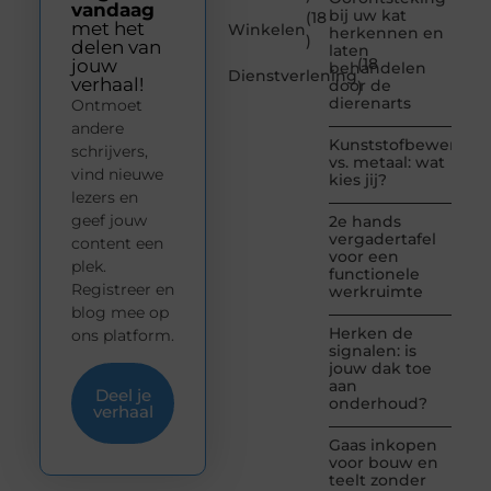
vandaag
bij uw kat
(18
met het
Winkelen
herkennen en
)
delen van
laten
(18
jouw
behandelen
Dienstverlening
verhaal!
door de
)
dierenarts
Ontmoet
andere
Kunststofbewerkin
schrijvers,
vs. metaal: wat
vind nieuwe
kies jij?
lezers en
geef jouw
2e hands
vergadertafel
content een
voor een
plek.
functionele
Registreer en
werkruimte
blog mee op
Herken de
ons platform.
signalen: is
jouw dak toe
aan
Deel je
onderhoud?
verhaal
Gaas inkopen
voor bouw en
teelt zonder