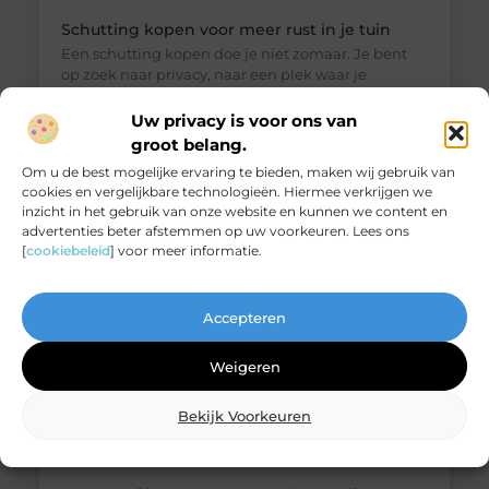
Schutting kopen voor meer rust in je tuin
Een schutting kopen doe je niet zomaar. Je bent
op zoek naar privacy, naar een plek waar je
ongestoord kunt genieten van je eigen
buitenruimte. Een goede schutting houdt
Uw privacy is voor ons van
nieuwsgierige blikken buiten en zorgt voor een
groot belang.
gevoel van veiligheid en geborgenheid. Of je nu
Om u de best mogelijke ervaring te bieden, maken wij gebruik van
midden in een woonwijk woont of juist aan een
cookies en vergelijkbare technologieën. Hiermee verkrijgen we
drukke straat, een stevige en mooi afgewerkte
inzicht in het gebruik van onze website en kunnen we content en
advertenties beter afstemmen op uw voorkeuren. Lees ons
[
cookiebeleid
] voor meer informatie.
Accepteren
Weigeren
Bekijk Voorkeuren