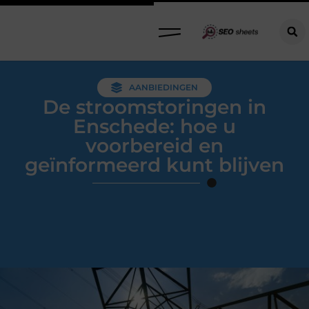
AANBIEDINGEN
De stroomstoringen in
Enschede: hoe u
voorbereid en
geïnformeerd kunt blijven