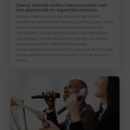
Deens: stijlvolle online interieurwinkel voor
een persoonlijk en eigentijds interieur
Wie op zoek is naar inspiratie voor een warm,
modern en karaktervol interieur, komt al snel uit bij
Deens. Deze online interieurwinkel heeft zich
ontwikkeld tot een geliefd adres voor liefhebbers
van design, Scandinavische invloeden en unieke
woonaccessoires. Met een zorgvuldig
samengesteld assortiment en oog voor detail biedt
Deens alles om van een huis een thuis te maken.
Wat is