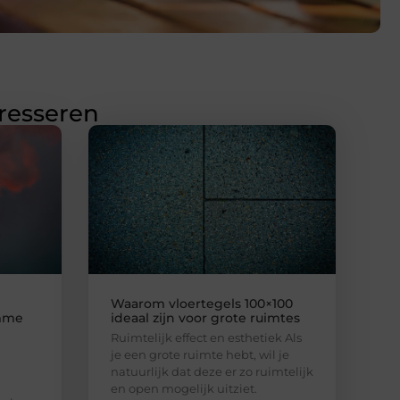
eresseren
Waarom vloertegels 100×100
imme
ideaal zijn voor grote ruimtes
Ruimtelijk effect en esthetiek Als
je een grote ruimte hebt, wil je
natuurlijk dat deze er zo ruimtelijk
en open mogelijk uitziet.