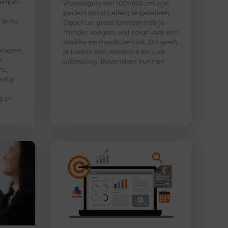
helpen
Vloertegels van 100×100 cm zijn
perfect om dit effect te bereiken.
 je nu
Door hun grote formaat heb je
minder voegen, wat zorgt voor een
strakke en naadloze look. Dit geeft
rlagen
je kamer een moderne en luxe
k
uitstraling. Bovendien kunnen
 te
edig
g en