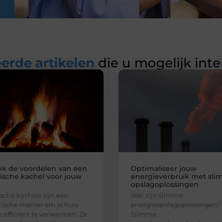
erde artikelen
die u mogelijk int
k de voordelen van een
Optimaliseer jouw
rische kachel voor jouw
energieverbruik met sl
opslagoplossingen
ische kachels zijn een
Wat zijn slimme
tische manier om je huis
energieopslagoplossingen?
n efficiënt te verwarmen. Ze
Slimme