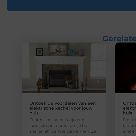
Gerelate
Ontdek de voordelen van een
Ontde
elektrische kachel voor jouw
elekt
huis
huis
Elektrische kachels zijn een
Elektr
fantastische manier om je huis
fantas
snel en efficiënt te verwarmen. Ze
snel e