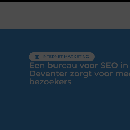
INTERNET MARKETING
Een bureau voor SEO in
Deventer zorgt voor me
bezoekers