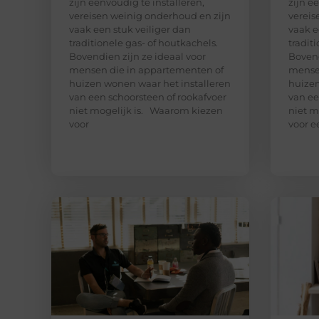
zijn eenvoudig te installeren,
zijn e
vereisen weinig onderhoud en zijn
vereis
vaak een stuk veiliger dan
vaak e
traditionele gas- of houtkachels.
tradit
Bovendien zijn ze ideaal voor
Bovend
mensen die in appartementen of
mensen
huizen wonen waar het installeren
huizen
van een schoorsteen of rookafvoer
van ee
niet mogelijk is. Waarom kiezen
niet m
voor
voor e