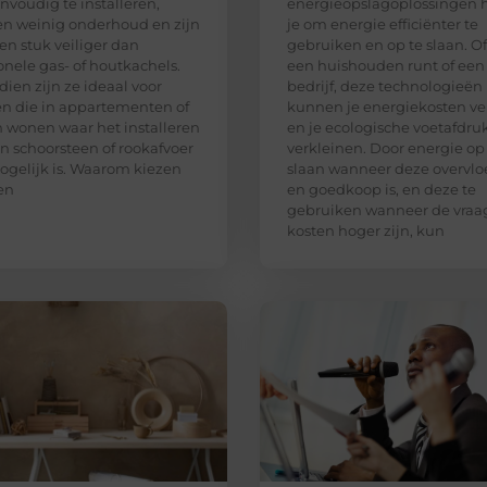
envoudig te installeren,
energieopslagoplossingen 
en weinig onderhoud en zijn
je om energie efficiënter te
en stuk veiliger dan
gebruiken en op te slaan. Of
ionele gas- of houtkachels.
een huishouden runt of een
ien zijn ze ideaal voor
bedrijf, deze technologieën
 die in appartementen of
kunnen je energiekosten ve
 wonen waar het installeren
en je ecologische voetafdru
n schoorsteen of rookafvoer
verkleinen. Door energie op
ogelijk is. Waarom kiezen
slaan wanneer deze overvlo
en
en goedkoop is, en deze te
gebruiken wanneer de vraa
kosten hoger zijn, kun