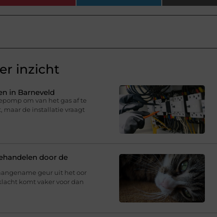
r inzicht
n in Barneveld
epomp om van het gas af te
 maar de installatie vraagt
behandelen door de
aangename geur uit het oor
klacht komt vaker voor dan