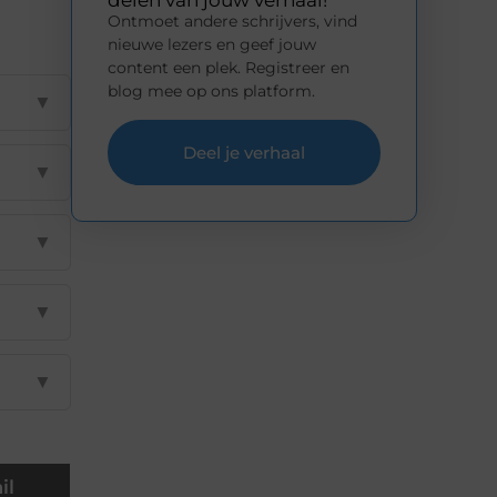
delen van jouw verhaal!
Ontmoet andere schrijvers, vind
nieuwe lezers en geef jouw
content een plek. Registreer en
blog mee op ons platform.
▼
Deel je verhaal
▼
▼
▼
▼
il