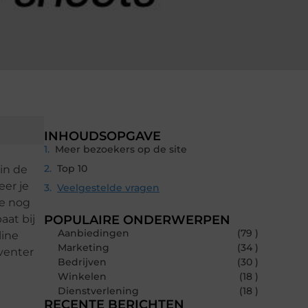
INHOUDSOPGAVE
Meer bezoekers op de site
Top 10
in de
eer je
Veelgestelde vragen
je nog
aat bij
POPULAIRE ONDERWERPEN
Aanbiedingen
(79 )
line
Marketing
(34 )
venter
Bedrijven
(30 )
Winkelen
(18 )
Dienstverlening
(18 )
RECENTE BERICHTEN