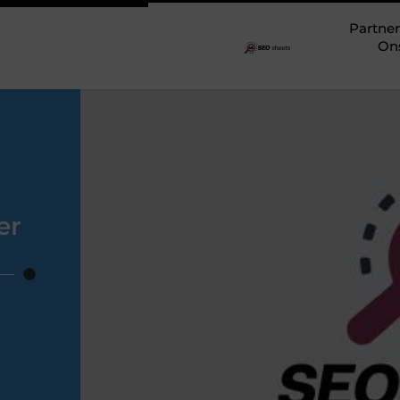
Partner
On
er