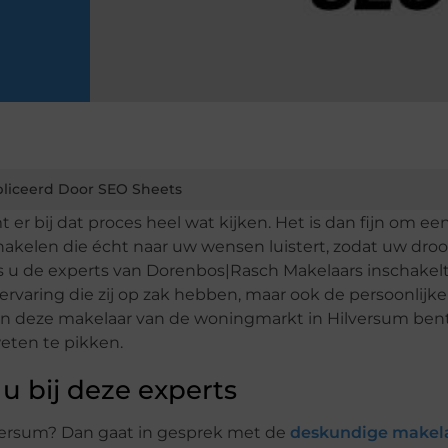
liceerd Door SEO Sheets
er bij dat proces heel wat kijken. Het is dan fijn om ee
akelen die écht naar uw wensen luistert, zodat uw dr
ls u de experts van Dorenbos|Rasch Makelaars inschakel
ar ervaring die zij op zak hebben, maar ook de persoonlijk
van deze makelaar van de woningmarkt in Hilversum ben
weten te pikken.
u bij deze experts
lversum? Dan gaat in gesprek met de
deskundige makela