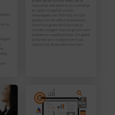
je een grote ruimte hebt, wil je
natuurlijk dat deze er zo ruimtelijk
en open mogelijk uitziet.
helpen
Vloertegels van 100×100 cm zijn
perfect om dit effect te bereiken.
 je nu
Door hun grote formaat heb je
minder voegen, wat zorgt voor een
strakke en naadloze look. Dit geeft
rlagen
je kamer een moderne en luxe
k
uitstraling. Bovendien kunnen
 te
edig
g en