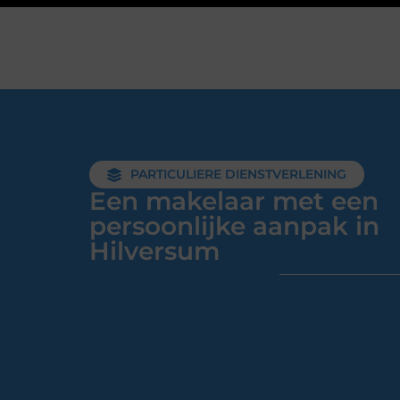
PARTICULIERE DIENSTVERLENING
Een makelaar met een
persoonlijke aanpak in
Hilversum