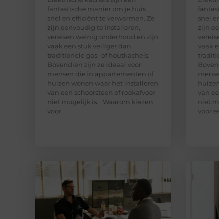
fantastische manier om je huis
fantas
snel en efficiënt te verwarmen. Ze
snel e
zijn eenvoudig te installeren,
zijn e
vereisen weinig onderhoud en zijn
vereis
vaak een stuk veiliger dan
vaak e
traditionele gas- of houtkachels.
tradit
Bovendien zijn ze ideaal voor
Bovend
mensen die in appartementen of
mensen
huizen wonen waar het installeren
huizen
van een schoorsteen of rookafvoer
van ee
niet mogelijk is. Waarom kiezen
niet m
voor
voor e