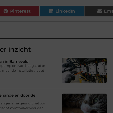
Pinterest
LinkedIn
Ema
r inzicht
n in Barneveld
epomp om van het gas af te
 maar de installatie vraagt
behandelen door de
aangename geur uit het oor
klacht komt vaker voor dan