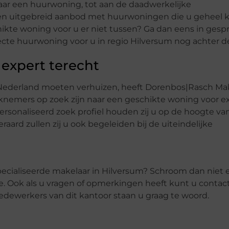
naar een huurwoning, tot aan de daadwerkelijke
en uitgebreid aanbod met huurwoningen die u geheel 
hikte woning voor u er niet tussen? Ga dan eens in ges
ecte huurwoning voor u in regio Hilversum nog achter d
expert terecht
 Nederland moeten verhuizen, heeft Dorenbos|Rasch Ma
rknemers op zoek zijn naar een geschikte woning voor e
personaliseerd zoek profiel houden zij u op de hoogte va
aard zullen zij u ook begeleiden bij de uiteindelijke
pecialiseerde makelaar in Hilversum? Schroom dan niet 
. Ook als u vragen of opmerkingen heeft kunt u contac
ewerkers van dit kantoor staan u graag te woord.