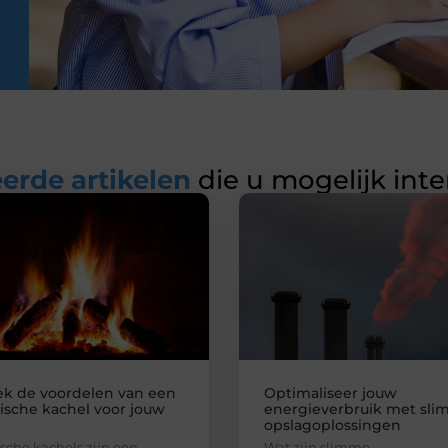
erde artikelen
die u mogelijk int
k de voordelen van een
Optimaliseer jouw
rische kachel voor jouw
energieverbruik met sl
opslagoplossingen
ische kachels zijn een
Wat zijn slimme