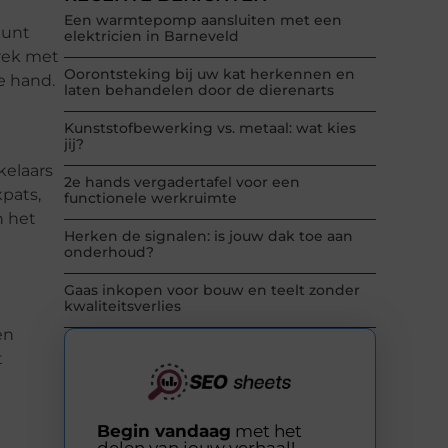
Een warmtepomp aansluiten met een
kunt
elektricien in Barneveld
prek met
Oorontsteking bij uw kat herkennen en
e hand.
laten behandelen door de dierenarts
Kunststofbewerking vs. metaal: wat kies
jij?
kelaars
2e hands vergadertafel voor een
xpats,
functionele werkruimte
n het
Herken de signalen: is jouw dak toe aan
onderhoud?
Gaas inkopen voor bouw en teelt zonder
kwaliteitsverlies
en
t
Begin vandaag
met het