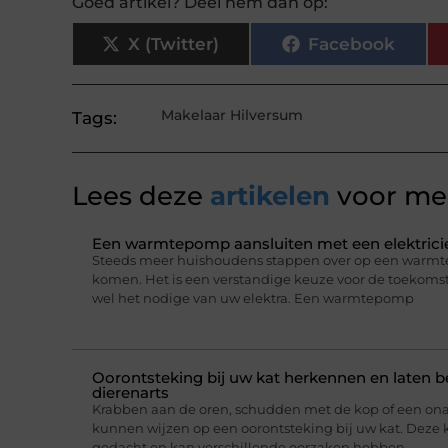
Goed artikel? Deel hem dan op:
X (Twitter)
Facebook
Makelaar Hilversum
Tags:
Lees deze
artikelen
voor mee
Een warmtepomp aansluiten met een elektricie
Steeds meer huishoudens stappen over op een warmt
komen. Het is een verstandige keuze voor de toekomst,
wel het nodige van uw elektra. Een warmtepomp
Oorontsteking bij uw kat herkennen en laten 
dierenarts
Krabben aan de oren, schudden met de kop of een on
kunnen wijzen op een oorontsteking bij uw kat. Deze 
gedacht en kan verschillende oorzaken hebben,