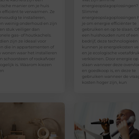
tische manier om je huis
energieopslagoplossingen?
n efficiënt te verwarmen. Ze
Slimme
envoudig te installeren,
energieopslagoplossingen 
en weinig onderhoud en zijn
je om energie efficiënter te
en stuk veiliger dan
gebruiken en op te slaan. Of
ionele gas- of houtkachels.
een huishouden runt of een
ien zijn ze ideaal voor
bedrijf, deze technologieën
 die in appartementen of
kunnen je energiekosten ve
 wonen waar het installeren
en je ecologische voetafdru
n schoorsteen of rookafvoer
verkleinen. Door energie op
ogelijk is. Waarom kiezen
slaan wanneer deze overvlo
en
en goedkoop is, en deze te
gebruiken wanneer de vraa
kosten hoger zijn, kun