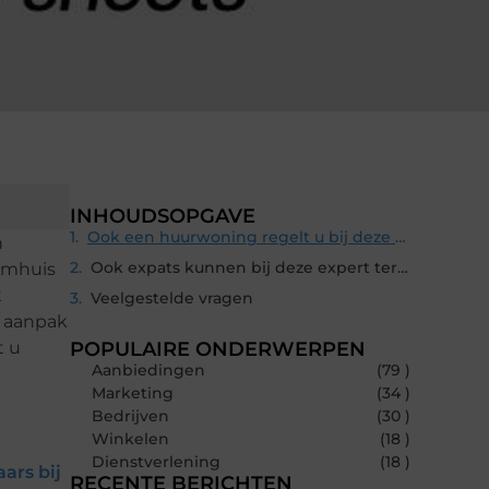
INHOUDSOPGAVE
Ook een huurwoning regelt u bij deze experts
n
Ook expats kunnen bij deze expert terecht
oomhuis
t
Veelgestelde vragen
e aanpak
t u
POPULAIRE ONDERWERPEN
Aanbiedingen
(79 )
Marketing
(34 )
Bedrijven
(30 )
Winkelen
(18 )
Dienstverlening
(18 )
ars bij
RECENTE BERICHTEN