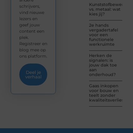
Kunststofbewerkin
schrijvers,
vs. metaal: wat
vind nieuwe
kies jij?
lezers en
geef jouw
2e hands
vergadertafel
content een
voor een
plek.
functionele
Registreer en
werkruimte
blog mee op
Herken de
ons platform.
signalen: is
jouw dak toe
aan
Deel je
onderhoud?
verhaal
Gaas inkopen
voor bouw en
teelt zonder
kwaliteitsverlies