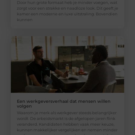
Door hun grote formaat heb je minder voegen, wat
zorgt voor een strakke en naadloze look. Dit geeft je
kamer een moderne en luxe uitstraling. Bovendien
kunnen
Een werkgeversverhaal dat mensen willen
volgen
Waarom je merk als werkgever steeds belangrijker
wordt De arbeidsmarkt is de afgelopen jaren flink
veranderd. Kandidaten hebben vaak meer keuze,
kunnen makkelijker vergelijken en nemen minder