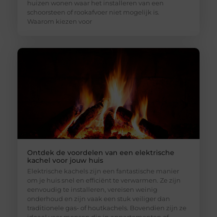
huizen wonen waar het installeren van een
schoorsteen of rookafvoer niet mogelijk is.
Waarom kiezen voor
Ontdek de voordelen van een elektrische
kachel voor jouw huis
Elektrische kachels zijn een fantastische manier
om je huis snel en efficiënt te verwarmen. Ze zijn
eenvoudig te installeren, vereisen weinig
onderhoud en zijn vaak een stuk veiliger dan
traditionele gas- of houtkachels. Bovendien zijn ze