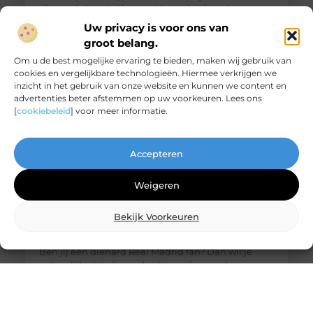
dieper duiken in de wereld van de airtrack en
ontdekken waarom dit een must-have is voor jouw
Uw privacy is voor ons van
thuisfitness. Wat is een
groot belang.
Om u de best mogelijke ervaring te bieden, maken wij gebruik van
cookies en vergelijkbare technologieën. Hiermee verkrijgen we
inzicht in het gebruik van onze website en kunnen we content en
advertenties beter afstemmen op uw voorkeuren. Lees ons
[
cookiebeleid
] voor meer informatie.
Accepteren
Weigeren
Bekijk Voorkeuren
De ultieme bestemming voor Real Madrid
fanartikelen
Ben jij een diehard Real Madrid fan? Dan wil je
natuurlijk niets liever dan je passie voor deze
legendarische club laten zien. Of het nu gaat om
het nieuwste thuisshirt, een stijlvolle sjaal of een
unieke gadget, jouw favoriete online winkel heeft