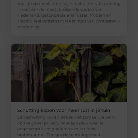
waar je op moet letten bij het plannen van catering
in een van de meest bruisende steden van
Nederland. Gezonde Balans Tussen Modern en
Traditioneel Rotterdam is een stad van contrasten –
modern en
Schutting kopen voor meer rust in je tuin
Een schutting kopen doe je niet zomaar. Je bent
op zoek naar privacy, naar een plek waar je
ongestoord kunt genieten van je eigen
buitenruimte. Een goede schutting houdt