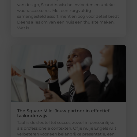
van design, Scandinavische invloeden en unieke
woonaccessoires. Met een zorgvuldig
samengesteld assortiment en oog voor detail biedt
Deens alles om van een huis een thuis te maken.
Wat is
The Square Mile: Jouw partner in effectief
taalonderwijs
Taal is de sleutel tot succes, zowel in persoonlijke
als professionele contexten. Of je nu je Engels wilt
verbeteren voor een belangrijke presentatie, een