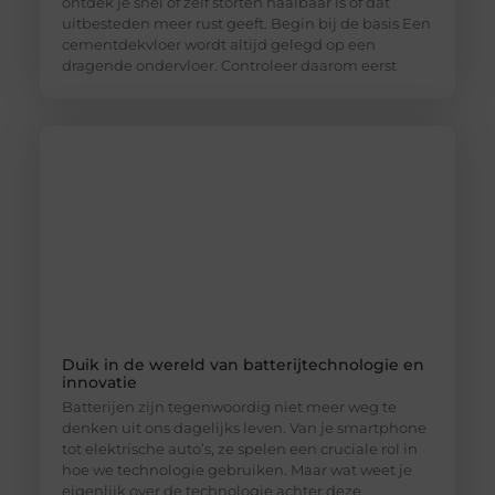
ontdek je snel of zelf storten haalbaar is of dat
uitbesteden meer rust geeft. Begin bij de basis Een
cementdekvloer wordt altijd gelegd op een
dragende ondervloer. Controleer daarom eerst
Duik in de wereld van batterijtechnologie en
innovatie
Batterijen zijn tegenwoordig niet meer weg te
denken uit ons dagelijks leven. Van je smartphone
tot elektrische auto’s, ze spelen een cruciale rol in
hoe we technologie gebruiken. Maar wat weet je
eigenlijk over de technologie achter deze