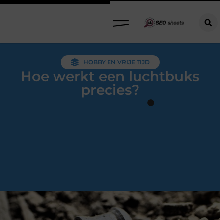
HOBBY EN VRIJE TIJD
Hoe werkt een luchtbuks
precies?