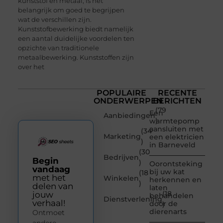
kunststof en metaal, is het
belangrijk om goed te begrijpen
wat de verschillen zijn.
Kunststofbewerking biedt namelijk
een aantal duidelijke voordelen ten
opzichte van traditionele
metaalbewerking. Kunststoffen zijn
over het
POPULAIRE
RECENTE
ONDERWERPEN
BERICHTEN
(79
Een
Aanbiedingen
)
warmtepomp
aansluiten met
(34
Marketing
een elektricien
)
in Barneveld
(30
Bedrijven
Begin
)
Oorontsteking
vandaag
bij uw kat
(18
met het
Winkelen
herkennen en
)
delen van
laten
(18
jouw
behandelen
Dienstverlening
verhaal!
door de
)
dierenarts
Ontmoet
andere