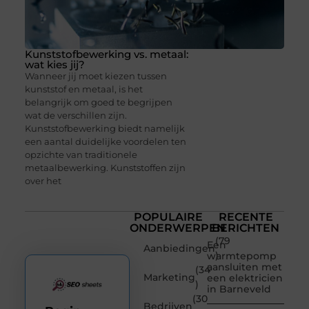
Kunststofbewerking vs. metaal:
wat kies jij?
Wanneer jij moet kiezen tussen
kunststof en metaal, is het
belangrijk om goed te begrijpen
wat de verschillen zijn.
Kunststofbewerking biedt namelijk
een aantal duidelijke voordelen ten
opzichte van traditionele
metaalbewerking. Kunststoffen zijn
over het
POPULAIRE
RECENTE
ONDERWERPEN
BERICHTEN
(79
Een
Aanbiedingen
)
warmtepomp
aansluiten met
(34
Marketing
een elektricien
)
in Barneveld
(30
Bedrijven