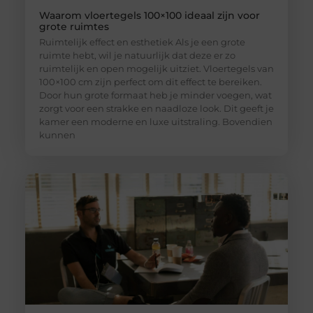
Waarom vloertegels 100×100 ideaal zijn voor
grote ruimtes
Ruimtelijk effect en esthetiek Als je een grote
ruimte hebt, wil je natuurlijk dat deze er zo
ruimtelijk en open mogelijk uitziet. Vloertegels van
100×100 cm zijn perfect om dit effect te bereiken.
Door hun grote formaat heb je minder voegen, wat
zorgt voor een strakke en naadloze look. Dit geeft je
kamer een moderne en luxe uitstraling. Bovendien
kunnen