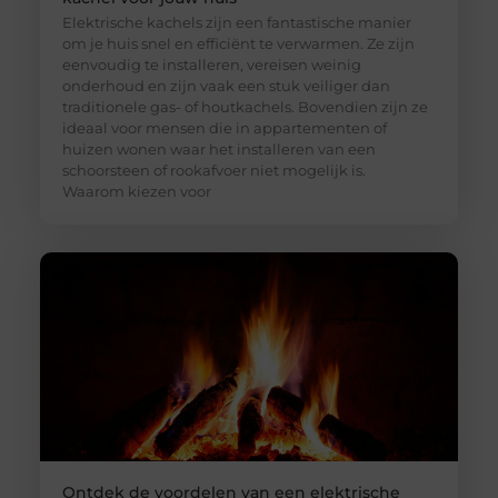
Elektrische kachels zijn een fantastische manier
om je huis snel en efficiënt te verwarmen. Ze zijn
eenvoudig te installeren, vereisen weinig
onderhoud en zijn vaak een stuk veiliger dan
traditionele gas- of houtkachels. Bovendien zijn ze
ideaal voor mensen die in appartementen of
huizen wonen waar het installeren van een
schoorsteen of rookafvoer niet mogelijk is.
Waarom kiezen voor
Ontdek de voordelen van een elektrische