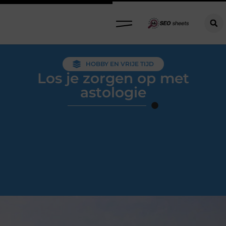
HOBBY EN VRIJE TIJD
Los je zorgen op met
astologie