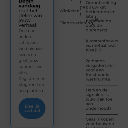
Begin
)
Oorontsteking
vandaag
bij uw kat
(18
met het
Winkelen
herkennen en
)
delen van
laten
(18
jouw
behandelen
Dienstverlening
verhaal!
door de
)
dierenarts
Ontmoet
andere
Kunststofbewerkin
schrijvers,
vs. metaal: wat
vind nieuwe
kies jij?
lezers en
geef jouw
2e hands
vergadertafel
content een
voor een
plek.
functionele
Registreer en
werkruimte
blog mee op
Herken de
ons platform.
signalen: is
jouw dak toe
aan
Deel je
onderhoud?
verhaal
Gaas inkopen
voor bouw en