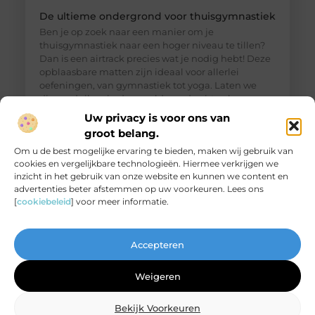
De ultieme ondergrond voor thuisgymnastiek
Ben je op zoek naar een manier om je
thuisgymnastiek naar een hoger niveau te tillen?
Dan is een airtrack precies wat je nodig hebt! Deze
opblaasbare matten zijn ideaal voor allerlei
oefeningen, van gymnastiek tot yoga. Laten we
dieper duiken in de wereld van de airtrack en
ontdekken waarom dit een must-have is voor jouw
Uw privacy is voor ons van
thuisfitness. Wat is een
groot belang.
Om u de best mogelijke ervaring te bieden, maken wij gebruik van
cookies en vergelijkbare technologieën. Hiermee verkrijgen we
inzicht in het gebruik van onze website en kunnen we content en
advertenties beter afstemmen op uw voorkeuren. Lees ons
[
cookiebeleid
] voor meer informatie.
Accepteren
Weigeren
Bekijk Voorkeuren