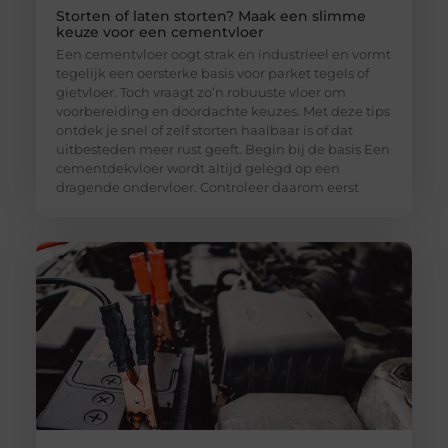
Storten of laten storten? Maak een slimme
keuze voor een cementvloer
Een cementvloer oogt strak en industrieel en vormt
tegelijk een oersterke basis voor parket tegels of
gietvloer. Toch vraagt zo’n robuuste vloer om
voorbereiding en doordachte keuzes. Met deze tips
ontdek je snel of zelf storten haalbaar is of dat
uitbesteden meer rust geeft. Begin bij de basis Een
cementdekvloer wordt altijd gelegd op een
dragende ondervloer. Controleer daarom eerst