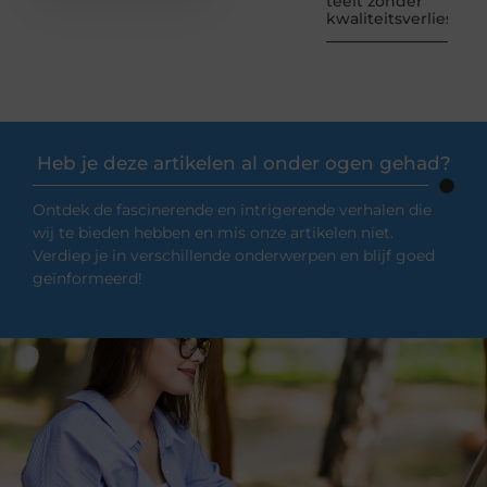
teelt zonder
kwaliteitsverlies
Heb je deze artikelen al onder ogen gehad?
Ontdek de fascinerende en intrigerende verhalen die
wij te bieden hebben en mis onze artikelen niet.
Verdiep je in verschillende onderwerpen en blijf goed
geïnformeerd!