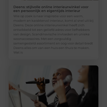
Deens: stijlvolle online interieurwinkel voor
een persoonlijk en eigentijds interieur
Wie op zoek is naar inspiratie voor een warm,
modern en karaktervol interieur, komt al snel uit bij
Deens. Deze online interieurwinkel heeft zich
ontwikkeld tot een geliefd adres voor liefhebbers
van design, Scandinavische invloeden en unieke
woonaccessoires. Met een zorgvuldig
samengesteld assortiment en oog voor detail biedt
Deens alles om van een huis een thuis te maken.
Wat is