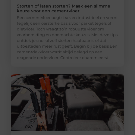
Storten of laten storten? Maak een slimme
keuze voor een cementvloer
Een cementvloer oogt strak en industrieel en vormt
tegelijk een oersterke basis voor parket tegels of
gietvloer. Toch vraagt zo’n robuuste vloer om
voorbereiding en doordachte keuzes. Met deze tips
ontdek je snel of zelf storten haalbaar is of dat
uitbesteden meer rust geeft. Begin bij de basis Een
cementdekvloer wordt altijd gelegd op een
dragende ondervloer. Controleer daarom eerst