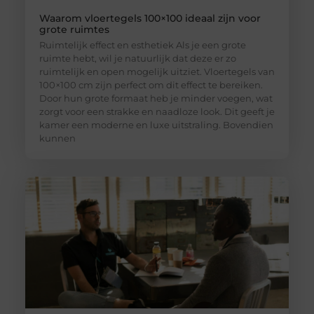
Waarom vloertegels 100×100 ideaal zijn voor
grote ruimtes
Ruimtelijk effect en esthetiek Als je een grote
ruimte hebt, wil je natuurlijk dat deze er zo
ruimtelijk en open mogelijk uitziet. Vloertegels van
100×100 cm zijn perfect om dit effect te bereiken.
Door hun grote formaat heb je minder voegen, wat
zorgt voor een strakke en naadloze look. Dit geeft je
kamer een moderne en luxe uitstraling. Bovendien
kunnen