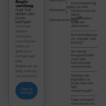
Begin
)
Oorontsteking
vandaag
bij uw kat
(18
met het
Winkelen
herkennen en
)
delen van
laten
(18
jouw
behandelen
Dienstverlening
verhaal!
door de
)
dierenarts
Ontmoet
andere
Kunststofbewerkin
schrijvers,
vs. metaal: wat
vind nieuwe
kies jij?
lezers en
geef jouw
2e hands
vergadertafel
content een
voor een
plek.
functionele
Registreer en
werkruimte
blog mee op
Herken de
ons platform.
signalen: is
jouw dak toe
aan
Deel je
onderhoud?
verhaal
Gaas inkopen
voor bouw en