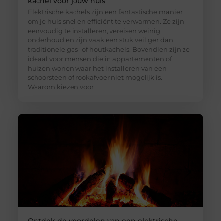
kachel voor jouw huis
Elektrische kachels zijn een fantastische manier
om je huis snel en efficiënt te verwarmen. Ze zijn
eenvoudig te installeren, vereisen weinig
onderhoud en zijn vaak een stuk veiliger dan
traditionele gas- of houtkachels. Bovendien zijn ze
ideaal voor mensen die in appartementen of
huizen wonen waar het installeren van een
schoorsteen of rookafvoer niet mogelijk is.
Waarom kiezen voor
Ontdek de voordelen van een elektrische