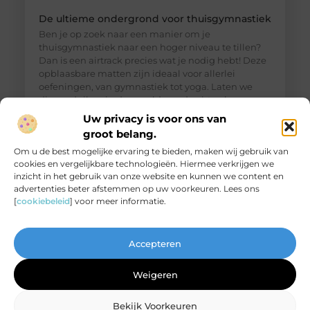
De ultieme ondergrond voor thuisgymnastiek
Ben je op zoek naar een manier om je
thuisgymnastiek naar een hoger niveau te tillen?
Dan is een airtrack precies wat je nodig hebt! Deze
opblaasbare matten zijn ideaal voor allerlei
oefeningen, van gymnastiek tot yoga. Laten we
dieper duiken in de wereld van de airtrack en
ontdekken waarom dit een must-have is voor jouw
Uw privacy is voor ons van
thuisfitness. Wat is een
groot belang.
Om u de best mogelijke ervaring te bieden, maken wij gebruik van
cookies en vergelijkbare technologieën. Hiermee verkrijgen we
inzicht in het gebruik van onze website en kunnen we content en
advertenties beter afstemmen op uw voorkeuren. Lees ons
[
cookiebeleid
] voor meer informatie.
Accepteren
Weigeren
Bekijk Voorkeuren