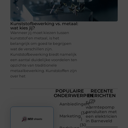
Kunststofbewerking vs. metaal:
wat kies jij?
Wanneer jij moet kiezen tussen
kunststof en metaal, is het
belangrijk om goed te begrijpen
wat de verschillen zijn.
Kunststofbewerking biedt namelijk
een aantal duidelijke voordelen ten
opzichte van traditionele
metaalbewerking. Kunststoffen zijn
over het
POPULAIRE
RECENTE
ONDERWERPEN
BERICHTEN
(79
Een
Aanbiedingen
)
warmtepomp
aansluiten met
(34
Marketing
een elektricien
)
in Barneveld
(30
Bedrijven