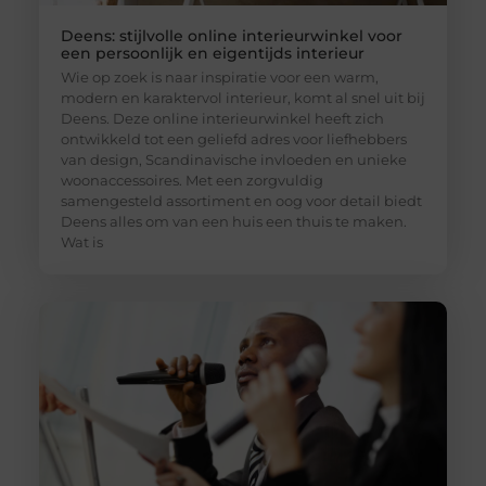
Deens: stijlvolle online interieurwinkel voor
een persoonlijk en eigentijds interieur
Wie op zoek is naar inspiratie voor een warm,
modern en karaktervol interieur, komt al snel uit bij
Deens. Deze online interieurwinkel heeft zich
ontwikkeld tot een geliefd adres voor liefhebbers
van design, Scandinavische invloeden en unieke
woonaccessoires. Met een zorgvuldig
samengesteld assortiment en oog voor detail biedt
Deens alles om van een huis een thuis te maken.
Wat is