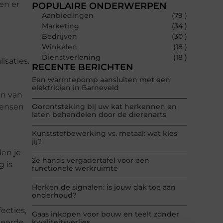
en er
POPULAIRE ONDERWERPEN
Aanbiedingen
(79 )
Marketing
(34 )
Bedrijven
(30 )
Winkelen
(18 )
Dienstverlening
(18 )
isaties.
RECENTE BERICHTEN
Een warmtepomp aansluiten met een
elektricien in Barneveld
en van
mensen
Oorontsteking bij uw kat herkennen en
laten behandelen door de dierenarts
Kunststofbewerking vs. metaal: wat kies
jij?
den je
2e hands vergadertafel voor een
 is
functionele werkruimte
Herken de signalen: is jouw dak toe aan
onderhoud?
ecties,
Gaas inkopen voor bouw en teelt zonder
seerde
kwaliteitsverlies