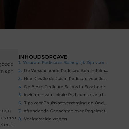
INHOUDSOPGAVE
Waarom Pedicures Belangrijk Zijn voor Gezonde Voeten
 goede
De Verschillende Pedicure Behandelingen in Enschede
en aan
Hoe Kies Je de Juiste Pedicure voor Jouw Behoeften
De Beste Pedicure Salons in Enschede
Inzichten van Lokale Pedicures over de Laatste Trends en Technieken
Tips voor Thuisvoetverzorging en Onderhoud Tussen Pedicure Afspraken
unnen
Afrondende Gedachten over Regelmatige Pedicures
res een
Veelgestelde vragen
beteren