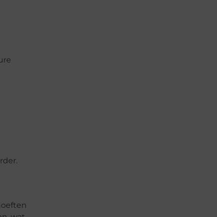
ure
rder.
hoeften
en, wat