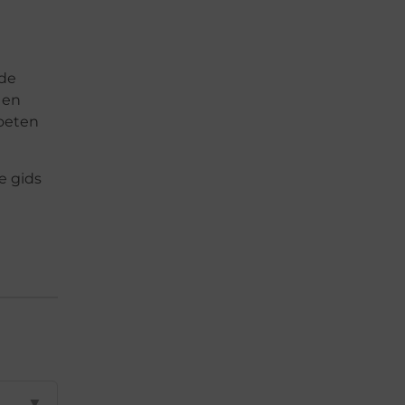
 de
 en
voeten
e gids
▼