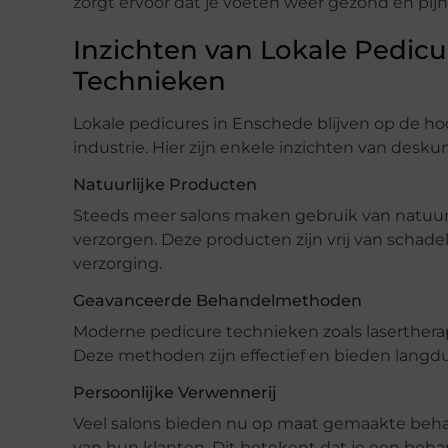
zorgt ervoor dat je voeten weer gezond en pijn
Inzichten van Lokale Pedicu
Technieken
Lokale pedicures in Enschede blijven op de h
industrie. Hier zijn enkele inzichten van desku
Natuurlijke Producten
Steeds meer salons maken gebruik van natuurl
verzorgen. Deze producten zijn vrij van schade
verzorging.
Geavanceerde Behandelmethoden
Moderne pedicure technieken zoals lasertherap
Deze methoden zijn effectief en bieden langdu
Persoonlijke Verwennerij
Veel salons bieden nu op maat gemaakte beha
van hun klanten. Dit betekent dat je een behan