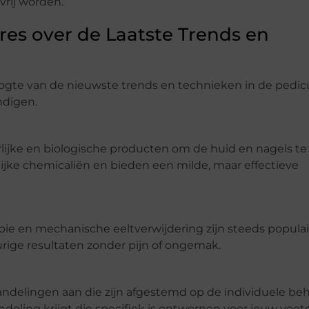
vrij worden.
res over de Laatste Trends en
oogte van de nieuwste trends en technieken in de pedic
ndigen.
ijke en biologische producten om de huid en nagels te
lijke chemicaliën en bieden een milde, maar effectieve
ie en mechanische eeltverwijdering zijn steeds populai
rige resultaten zonder pijn of ongemak.
ndelingen aan die zijn afgestemd op de individuele be
deling krijgt die specifiek is ontworpen voor jouw voet