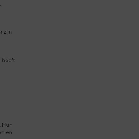
.
 zijn
 heeft
. Hun
en en