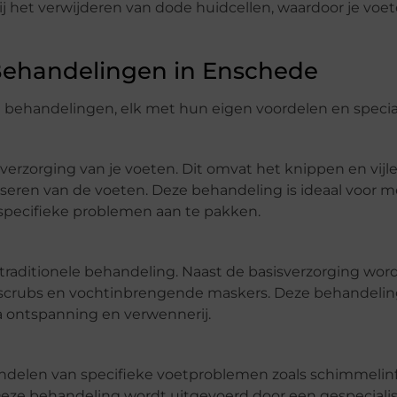
j het verwijderen van dode huidcellen, waardoor je voet
Behandelingen in Enschede
e behandelingen, elk met hun eigen voordelen en special
sverzorging van je voeten. Dit omvat het knippen en vijl
sseren van de voeten. Deze behandeling is ideaal voor 
specifieke problemen aan te pakken.
traditionele behandeling. Naast de basisverzorging wor
scrubs en vochtinbrengende maskers. Deze behandeling
ra ontspanning en verwennerij.
ndelen van specifieke voetproblemen zoals schimmelinf
 Deze behandeling wordt uitgevoerd door een gespeciali