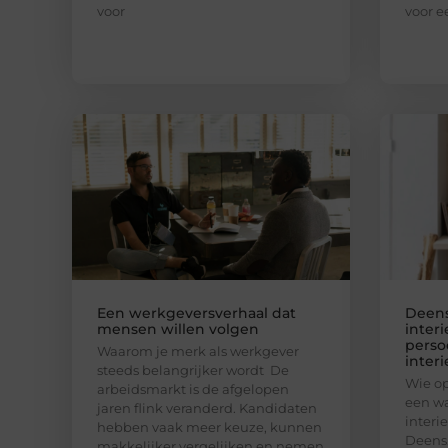
voor
voor e
Een werkgeversverhaal dat
Deens:
mensen willen volgen
inter
persoo
Waarom je merk als werkgever
interi
steeds belangrijker wordt De
Wie op
arbeidsmarkt is de afgelopen
een wa
jaren flink veranderd. Kandidaten
interie
hebben vaak meer keuze, kunnen
Deens.
makkelijker vergelijken en nemen