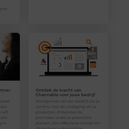
g en
rtner
Ontdek de kracht van
Channable voor jouw bedrijf
 zowel
Als eigenaar van een bedrijf, sta je
nele
continu voor de uitdaging om je
 wilt
producten of diensten te
ijke
promoten onder je potentiële
g in
klanten. Een effectieve manier om
dit te doen is door online