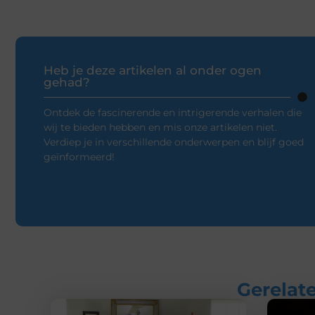
Heb je deze artikelen al onder ogen
gehad?
Ontdek de fascinerende en intrigerende verhalen die
wij te bieden hebben en mis onze artikelen niet.
Verdiep je in verschillende onderwerpen en blijf goed
geïnformeerd!
Gerelate