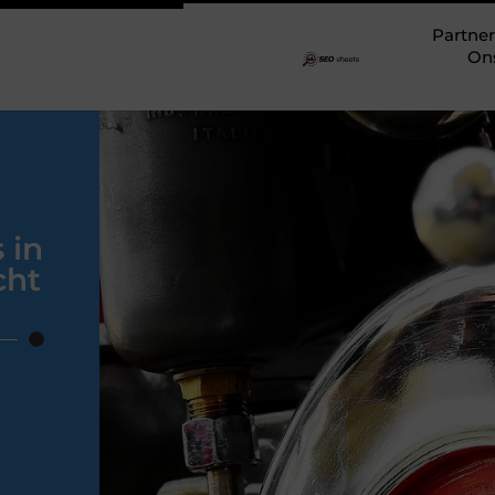
Partner
On
 in
cht