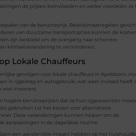
lastingen de prijzen beïnvloeden en welke voordelen ze
t bepalen van de benzineprijs. Beleidsmaatregelen gerich
rderen van duurzame transportopties kunnen de koste
elen zijn bedoeld om de overgang naar schonere
an klimaatverandering te verminderen.
 op Lokale Chauffeurs
enlijke gevolgen voor lokale chauffeurs in Apeldoorn. H
n in rijgedrag en autogebruik, wat weer invloed heeft 
 veel inwoners.
n hogere benzineprijzen dat ze hun rijgewoonten moet
uto gebruiken tot het kiezen voor alternatieve
vervoer. Deze veranderingen kunnen helpen om de
k aanpassingen in de dagelijkse routine.
jzen een aanzienlijke impact hebben op het huishoudb