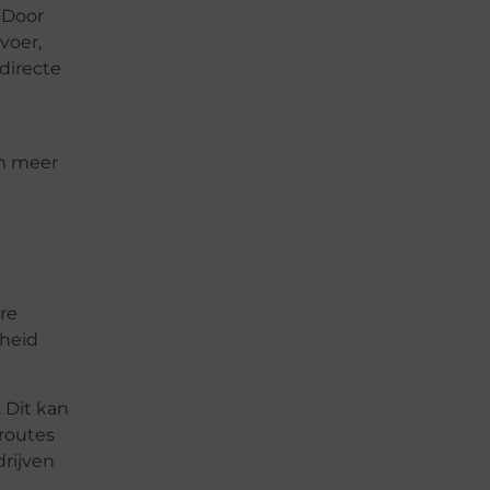
 Door
voer,
directe
ch meer
re
dheid
 Dit kan
routes
drijven