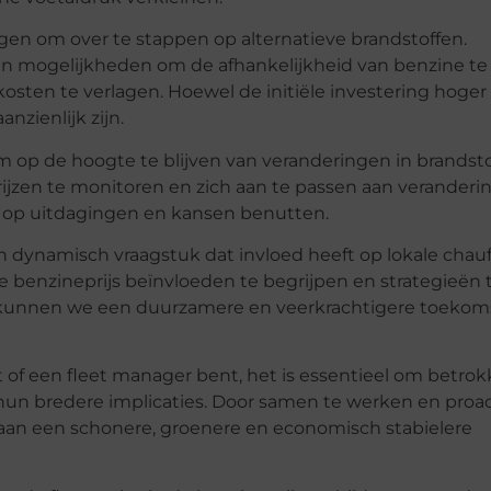
n om over te stappen op alternatieve brandstoffen.
den mogelijkheden om de afhankelijkheid van benzine te
kosten te verlagen. Hoewel de initiële investering hoger
nzienlijk zijn.
 om op de hoogte te blijven van veranderingen in brandsto
jzen te monitoren en zich aan te passen aan veranderi
n op uitdagingen en kansen benutten.
n dynamisch vraagstuk dat invloed heeft op lokale chauf
de benzineprijs beïnvloeden te begrijpen en strategieën 
 kunnen we een duurzamere en veerkrachtigere toekom
st of een fleet manager bent, het is essentieel om betro
n hun bredere implicaties. Door samen te werken en proa
an een schonere, groenere en economisch stabielere