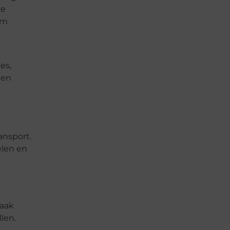
re
om
es,
een
ansport.
len en
vaak
len.