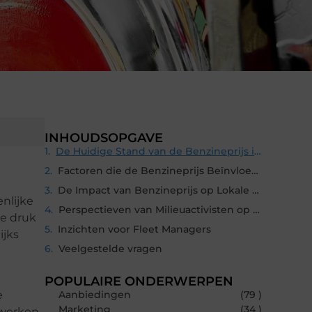
INHOUDSOPGAVE
De Huidige Stand van de Benzineprijs in Apeldoorn
Factoren die de Benzineprijs Beïnvloeden
De Impact van Benzineprijs op Lokale Chauffeurs
enlijke
Perspectieven van Milieuactivisten op Benzineprijs
de druk
Inzichten voor Fleet Managers
ijks
Veelgestelde vragen
POPULAIRE ONDERWERPEN
e
Aanbiedingen
(79 )
Marketing
(34 )
nwerken