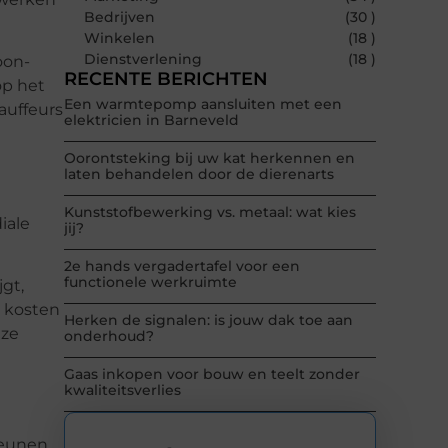
Bedrijven
(30 )
Winkelen
(18 )
Dienstverlening
(18 )
oon-
RECENTE BERICHTEN
op het
Een warmtepomp aansluiten met een
auffeurs
elektricien in Barneveld
Oorontsteking bij uw kat herkennen en
laten behandelen door de dierenarts
Kunststofbewerking vs. metaal: wat kies
iale
jij?
2e hands vergadertafel voor een
functionele werkruimte
jgt,
 kosten
Herken de signalen: is jouw dak toe aan
eze
onderhoud?
Gaas inkopen voor bouw en teelt zonder
kwaliteitsverlies
n
teunen.