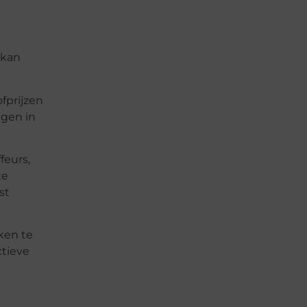
 kan
fprijzen
ngen in
feurs,
te
st
kken te
ctieve