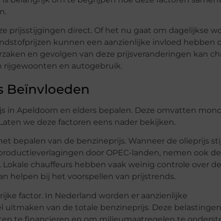
n.
 prijsstijgingen direct. Of het nu gaat om dagelijkse w
ndstofprijzen kunnen een aanzienlijke invloed hebben 
rzaken en gevolgen van deze prijsveranderingen kan ch
n rijgewoonten en autogebruik.
js Beïnvloeden
rijs in Apeldoorn en elders bepalen. Deze omvatten mond
. Laten we deze factoren eens nader bekijken.
 het bepalen van de benzineprijs. Wanneer de olieprijs sti
f productieverlagingen door OPEC-landen, nemen ook de
. Lokale chauffeurs hebben vaak weinig controle over d
n helpen bij het voorspellen van prijstrends.
jke factor. In Nederland worden er aanzienlijke
l uitmaken van de totale benzineprijs. Deze belastinge
ten te financieren en om milieumaatregelen te onders