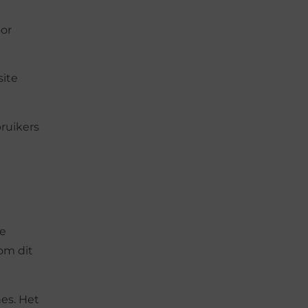
oor
site
ruikers
je
 om dit
es. Het