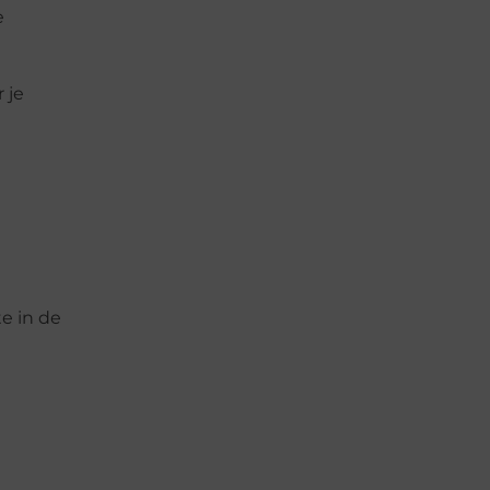
e
 je
te in de