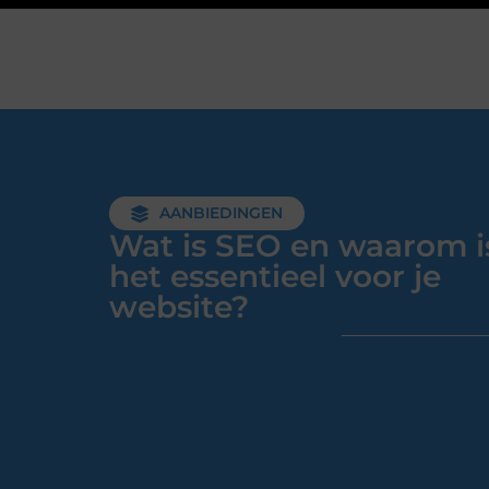
AANBIEDINGEN
Wat is SEO en waarom i
het essentieel voor je
website?