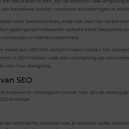
 om resultaten te zien, zijn de effecten vaak langdurig 
van bezoekers zonder constante investeringen in adver
 alleen over zoekmachines, maar ook over het verbetere
. Een goed geoptimaliseerde website biedt bezoekers e
e conversies en klanttevredenheid.
ve markt kan SEO het verschil maken tussen het winne
esteren in SEO hebben vaak een voorsprong op concurren
ijn voor hun doelgroep.
 van SEO
echnieken en strategieën omvat. Hier zijn de belangrijk
EO-strategie:
an de technische aspecten van je website, zodat zoekm