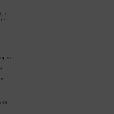
 je
 te
kopen.
en.
ns
m de