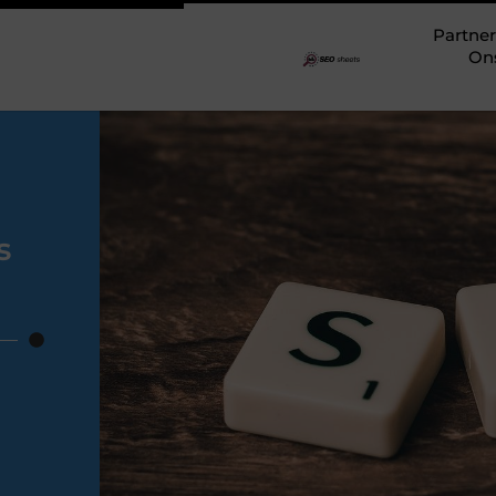
Partner
On
s