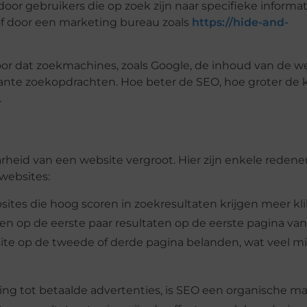
or gebruikers die op zoek zijn naar specifieke informat
 of door een marketing bureau zoals
https://hide-and-
or dat zoekmachines, zoals Google, de inhoud van de w
nte zoekopdrachten. Hoe beter de SEO, hoe groter de 
.
rheid van een website vergroot. Hier zijn enkele redene
websites:
ites die hoog scoren in zoekresultaten krijgen meer kl
n op de eerste paar resultaten op de eerste pagina van
te op de tweede of derde pagina belanden, wat veel m
ling tot betaalde advertenties, is SEO een organische m