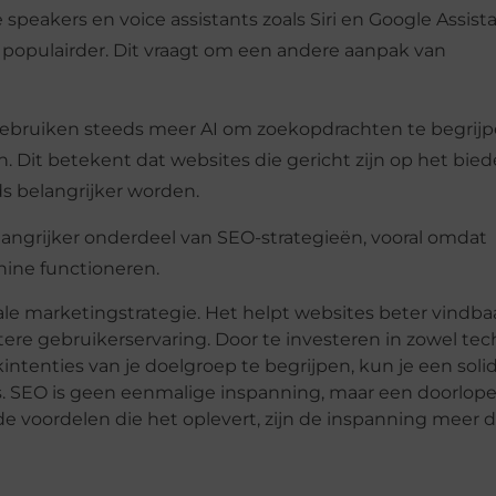
peakers en voice assistants zoals Siri en Google Assista
opulairder. Dit vraagt om een andere aanpak van
es gebruiken steeds meer AI om zoekopdrachten te begrij
n. Dit betekent dat websites die gericht zijn op het bie
ds belangrijker worden.
angrijker onderdeel van SEO-strategieën, vooral omdat
hine functioneren.
ale marketingstrategie. Het helpt websites beter vindba
ere gebruikerservaring. Door te investeren in zowel te
ntenties van je doelgroep te begrijpen, kun je een solid
s. SEO is geen eenmalige inspanning, maar een doorlop
, de voordelen die het oplevert, zijn de inspanning meer 