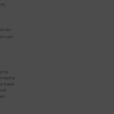
nt,
pen en
den van
ar te
chnische
e basis
end
dan