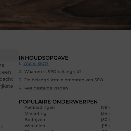
INHOUDSOPGAVE
Wat is SEO?
ne
Waarom is SEO belangrijk?
t een
ndacht
De belangrijkste elementen van SEO
ijkste
Veelgestelde vragen
POPULAIRE ONDERWERPEN
Aanbiedingen
(79 )
Marketing
(34 )
Bedrijven
(30 )
Winkelen
(18 )
te