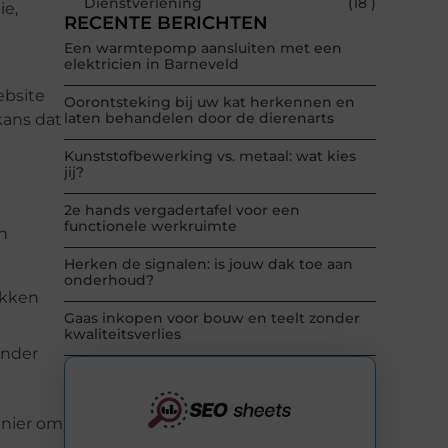
Dienstverlening
(18 )
ie,
RECENTE BERICHTEN
Een warmtepomp aansluiten met een
elektricien in Barneveld
ebsite
Oorontsteking bij uw kat herkennen en
laten behandelen door de dierenarts
kans dat
Kunststofbewerking vs. metaal: wat kies
jij?
2e hands vergadertafel voor een
functionele werkruimte
n
Herken de signalen: is jouw dak toe aan
onderhoud?
ikken
Gaas inkopen voor bouw en teelt zonder
kwaliteitsverlies
inder
anier om