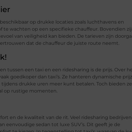
ier
k beschikbaar op drukke locaties zoals luchthavens en
f te wachten op een specifieke chauffeur. Bovendien zijn
evoel van veiligheid kan bieden. De tarieven zijn doorg
vertrouwen dat de chauffeur de juiste route neemt.
k!
n tussen een taxi en een ridesharing is de prijs. Over h
 vaak goedkoper dan taxi’s. Ze hanteren dynamische prij
e tijdens drukke uren meer kunt betalen. Toch bieden ze
ral op rustige momenten.
t en de kwaliteit van de rit. Veel ridesharing bedrijve
an eenvoudige sedan tot luxe SUV’s. Dit geeft je de
t te kiezen. In tegenstelling tot taxi’s, waarvan de kwa