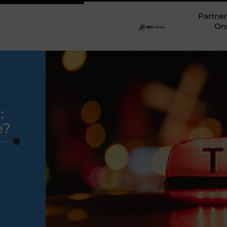
Partner
On
:
e?