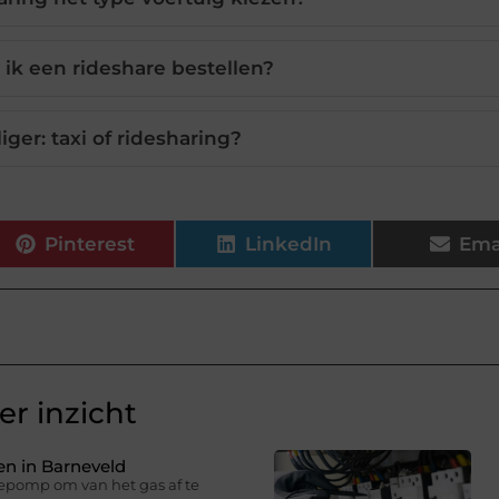
 ik een rideshare bestellen?
liger: taxi of ridesharing?
Pinterest
LinkedIn
Ema
r inzicht
n in Barneveld
epomp om van het gas af te