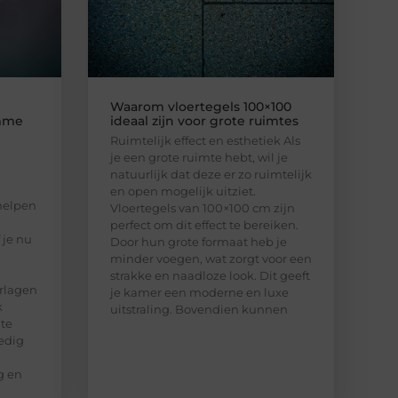
Waarom vloertegels 100×100
imme
ideaal zijn voor grote ruimtes
Ruimtelijk effect en esthetiek Als
je een grote ruimte hebt, wil je
natuurlijk dat deze er zo ruimtelijk
en open mogelijk uitziet.
helpen
Vloertegels van 100×100 cm zijn
perfect om dit effect te bereiken.
 je nu
Door hun grote formaat heb je
minder voegen, wat zorgt voor een
strakke en naadloze look. Dit geeft
rlagen
je kamer een moderne en luxe
k
uitstraling. Bovendien kunnen
 te
edig
g en