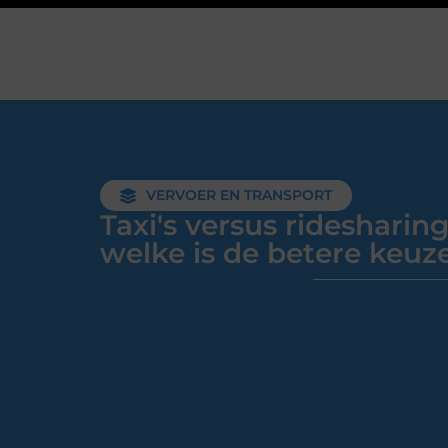
VERVOER EN TRANSPORT
Taxi's versus ridesharing
welke is de betere keuz