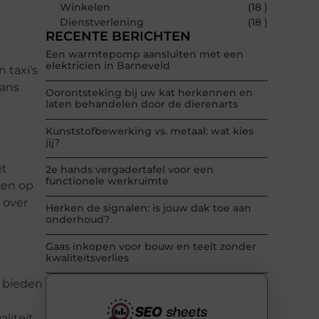
Winkelen
(18 )
Dienstverlening
(18 )
RECENTE BERICHTEN
Een warmtepomp aansluiten met een
elektricien in Barneveld
 taxi’s
aans
Oorontsteking bij uw kat herkennen en
laten behandelen door de dierenarts
Kunststofbewerking vs. metaal: wat kies
jij?
et
2e hands vergadertafel voor een
functionele werkruimte
zen op
 over
Herken de signalen: is jouw dak toe aan
onderhoud?
Gaas inkopen voor bouw en teelt zonder
kwaliteitsverlies
n bieden
liteit