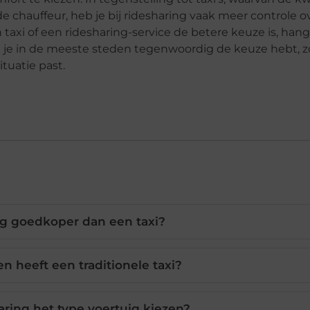
de chauffeur, heb je bij ridesharing vaak meer controle o
taxi of een ridesharing-service de betere keuze is, hang
t je in de meeste steden tegenwoordig de keuze hebt, z
ituatie past.
ing goedkoper dan een taxi?
n heeft een traditionele taxi?
haring het type voertuig kiezen?