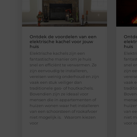
Ontdek de voordelen van een
Ontde
elektrische kachel voor jouw
elekt
huis
huis
Elektrische kachels zijn een
Elektr
fantastische manier om je huis
fantas
snel en efficiënt te verwarmen. Ze
snel e
zijn eenvoudig te installeren,
zijn e
vereisen weinig onderhoud en zijn
vereis
vaak een stuk veiliger dan
vaak e
traditionele gas- of houtkachels.
tradit
Bovendien zijn ze ideaal voor
Bovend
mensen die in appartementen of
mensen
huizen wonen waar het installeren
huizen
van een schoorsteen of rookafvoer
van ee
niet mogelijk is. Waarom kiezen
niet m
voor
voor e