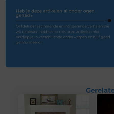
Heb je deze artikelen al onder ogen
gehad?
Ontdek de fascinerende en intrigerende verhalen die
wij te bieden hebben en mis onze artikelen niet.
Verdiep je in verschillende onderwerpen en blijf goed
geïnformeerd!
Gerelate