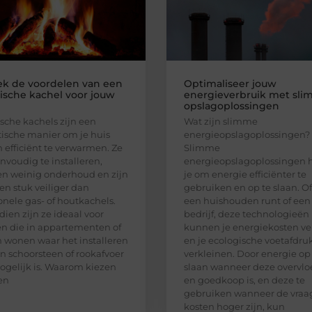
k de voordelen van een
Optimaliseer jouw
rische kachel voor jouw
energieverbruik met sl
opslagoplossingen
ische kachels zijn een
Wat zijn slimme
tische manier om je huis
energieopslagoplossingen?
n efficiënt te verwarmen. Ze
Slimme
envoudig te installeren,
energieopslagoplossingen 
en weinig onderhoud en zijn
je om energie efficiënter te
en stuk veiliger dan
gebruiken en op te slaan. Of
ionele gas- of houtkachels.
een huishouden runt of een
ien zijn ze ideaal voor
bedrijf, deze technologieën
 die in appartementen of
kunnen je energiekosten ve
 wonen waar het installeren
en je ecologische voetafdru
n schoorsteen of rookafvoer
verkleinen. Door energie op
ogelijk is. Waarom kiezen
slaan wanneer deze overvlo
en
en goedkoop is, en deze te
gebruiken wanneer de vraa
kosten hoger zijn, kun