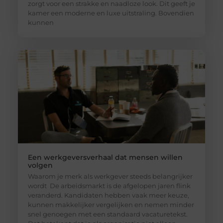
zorgt voor een strakke en naadloze look. Dit geeft je
kamer een moderne en luxe uitstraling. Bovendien
kunnen
Een werkgeversverhaal dat mensen willen
volgen
Waarom je merk als werkgever steeds belangrijker
wordt De arbeidsmarkt is de afgelopen jaren flink
veranderd. Kandidaten hebben vaak meer keuze,
kunnen makkelijker vergelijken en nemen minder
snel genoegen met een standaard vacaturetekst.