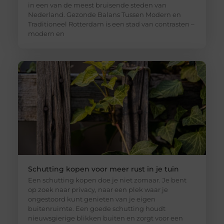
in een van de meest bruisende steden van
Nederland. Gezonde Balans Tussen Modern en
Traditioneel Rotterdam is een stad van contrasten –
modern en
Schutting kopen voor meer rust in je tuin
Een schutting kopen doe je niet zomaar. Je bent
op zoek naar privacy, naar een plek waar je
ongestoord kunt genieten van je eigen
buitenruimte. Een goede schutting houdt
nieuwsgierige blikken buiten en zorgt voor een