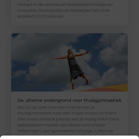
nemen in de wereld van batterijtechnologie en
innovatie. De evolutie van batterijen Van zink-
koolstof tot lithium-ion
De ultieme ondergrond voor thuisgymnastiek
Ben je op zoek naar een manier om je
thuisgymnastiek naar een hoger niveau te tillen?
Dan is een airtrack precies wat je nodig hebt! Deze
opblaasbare matten zijn ideaal voor allerlei
oefeningen, van gymnastiek tot yoga. Laten we
dieper duiken in de wereld van de airtrack en