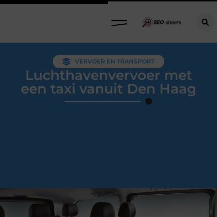
VERVOER EN TRANSPORT
Luchthavenvervoer met
een taxi vanuit Den Haag