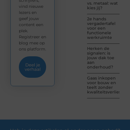
schrijvers,
vs. metaal: wat
vind nieuwe
kies jij?
lezers en
geef jouw
2e hands
vergadertafel
content een
voor een
plek.
functionele
Registreer en
werkruimte
blog mee op
Herken de
ons platform.
signalen: is
jouw dak toe
aan
Deel je
onderhoud?
verhaal
Gaas inkopen
voor bouw en
teelt zonder
kwaliteitsverlies