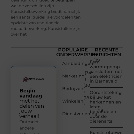
wat de verschillen zijn.
Kunststofbewerking biedt namelijk
een aantal duidelijke voordelen ten
opzichte van traditionele
metaalbewerking. Kunststoffen zijn
over het
POPULAIRE
RECENTE
ONDERWERPEN
BERICHTEN
(79
Een
Aanbiedingen
)
warmtepomp
aansluiten met
(34
Marketing
een elektricien
)
in Barneveld
(30
Bedrijven
Begin
)
Oorontsteking
vandaag
bij uw kat
(18
met het
Winkelen
herkennen en
)
delen van
laten
(18
jouw
behandelen
Dienstverlening
verhaal!
door de
)
dierenarts
Ontmoet
andere
Kunststofbewerkin