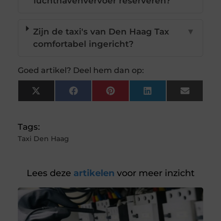
luchthavenvervoer reserveren?
Zijn de taxi's van Den Haag Tax
▼
comfortabel ingericht?
Goed artikel? Deel hem dan op:
X
Facebook
Pinterest
LinkedIn
Email
(Twitter)
Tags:
Taxi Den Haag
Lees deze
artikelen
voor meer inzicht