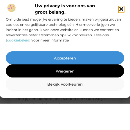
ontdekken waarom dit een must-have is voor jouw
Uw privacy is voor ons van
thuisfitness. Wat is een
groot belang.
Om u de best mogelijke ervaring te bieden, maken wij gebruik van
cookies en vergelijkbare technologieën. Hiermee verkrijgen we
inzicht in het gebruik van onze website en kunnen we content en
advertenties beter afstemmen op uw voorkeuren. Lees ons
[
cookiebeleid
] voor meer informatie.
Accepteren
Weigeren
Bekijk Voorkeuren
De ultieme bestemming voor Real Madrid
fanartikelen
Ben jij een diehard Real Madrid fan? Dan wil je
natuurlijk niets liever dan je passie voor deze
legendarische club laten zien. Of het nu gaat om
het nieuwste thuisshirt, een stijlvolle sjaal of een
unieke gadget, jouw favoriete online winkel heeft
alles wat je nodig hebt. Laten we eens duiken in de