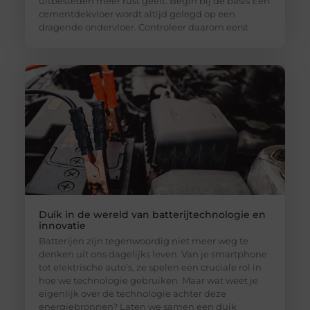
uitbesteden meer rust geeft. Begin bij de basis Een
cementdekvloer wordt altijd gelegd op een
dragende ondervloer. Controleer daarom eerst
Duik in de wereld van batterijtechnologie en
innovatie
Batterijen zijn tegenwoordig niet meer weg te
denken uit ons dagelijks leven. Van je smartphone
tot elektrische auto’s, ze spelen een cruciale rol in
hoe we technologie gebruiken. Maar wat weet je
eigenlijk over de technologie achter deze
energiebronnen? Laten we samen een duik