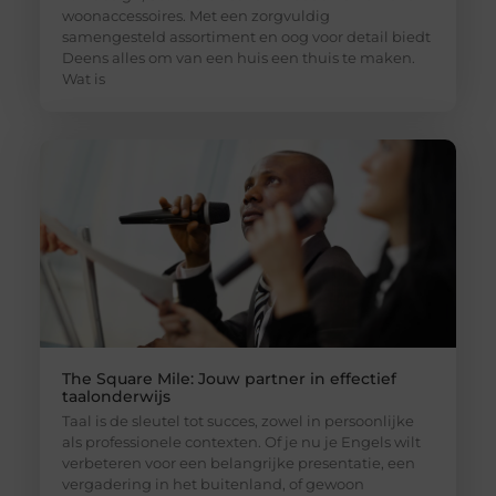
woonaccessoires. Met een zorgvuldig
samengesteld assortiment en oog voor detail biedt
Deens alles om van een huis een thuis te maken.
Wat is
The Square Mile: Jouw partner in effectief
taalonderwijs
Taal is de sleutel tot succes, zowel in persoonlijke
als professionele contexten. Of je nu je Engels wilt
verbeteren voor een belangrijke presentatie, een
vergadering in het buitenland, of gewoon