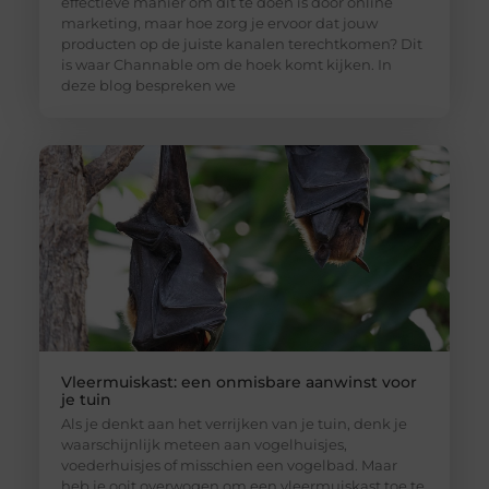
effectieve manier om dit te doen is door online
marketing, maar hoe zorg je ervoor dat jouw
producten op de juiste kanalen terechtkomen? Dit
is waar Channable om de hoek komt kijken. In
deze blog bespreken we
Vleermuiskast: een onmisbare aanwinst voor
je tuin
Als je denkt aan het verrijken van je tuin, denk je
waarschijnlijk meteen aan vogelhuisjes,
voederhuisjes of misschien een vogelbad. Maar
heb je ooit overwogen om een vleermuiskast toe te