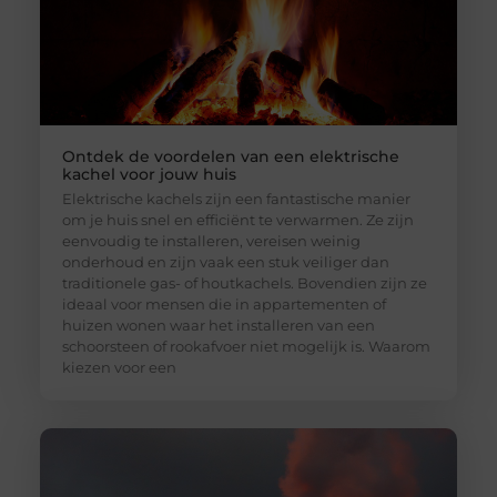
Ontdek de voordelen van een elektrische
kachel voor jouw huis
Elektrische kachels zijn een fantastische manier
om je huis snel en efficiënt te verwarmen. Ze zijn
eenvoudig te installeren, vereisen weinig
onderhoud en zijn vaak een stuk veiliger dan
traditionele gas- of houtkachels. Bovendien zijn ze
ideaal voor mensen die in appartementen of
huizen wonen waar het installeren van een
schoorsteen of rookafvoer niet mogelijk is. Waarom
kiezen voor een