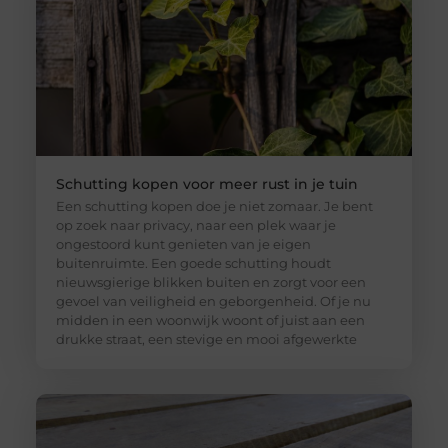
Schutting kopen voor meer rust in je tuin
Een schutting kopen doe je niet zomaar. Je bent
op zoek naar privacy, naar een plek waar je
ongestoord kunt genieten van je eigen
buitenruimte. Een goede schutting houdt
nieuwsgierige blikken buiten en zorgt voor een
gevoel van veiligheid en geborgenheid. Of je nu
midden in een woonwijk woont of juist aan een
drukke straat, een stevige en mooi afgewerkte