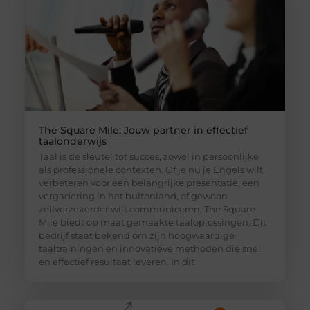
The Square Mile: Jouw partner in effectief
taalonderwijs
Taal is de sleutel tot succes, zowel in persoonlijke
als professionele contexten. Of je nu je Engels wilt
verbeteren voor een belangrijke presentatie, een
vergadering in het buitenland, of gewoon
zelfverzekerder wilt communiceren, The Square
Mile biedt op maat gemaakte taaloplossingen. Dit
bedrijf staat bekend om zijn hoogwaardige
taaltrainingen en innovatieve methoden die snel
en effectief resultaat leveren. In dit