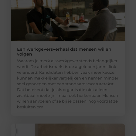
Een werkgeversverhaal dat mensen willen
volgen
Waarom je merk als werkgever steeds belangrijker
wordt De arbeidsmarkt is de afgelopen jaren flink
veranderd. Kandidaten hebben vaak meer keuze,
kunnen makkelijker vergelijken en nemen minder
snel genoegen met een standaard vacaturetekst.
Dat betekent dat je als organisatie niet alleen
zichtbaar moet zijn, maar ook herkenbaar. Mensen
willen aanvoelen of ze bij je passen, nog vóórdat ze
besluiten om