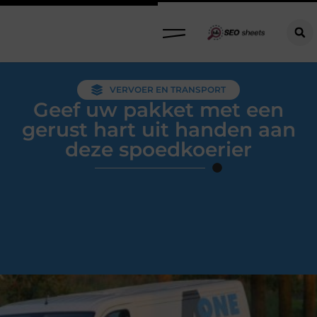
VERVOER EN TRANSPORT
Geef uw pakket met een
gerust hart uit handen aan
deze spoedkoerier