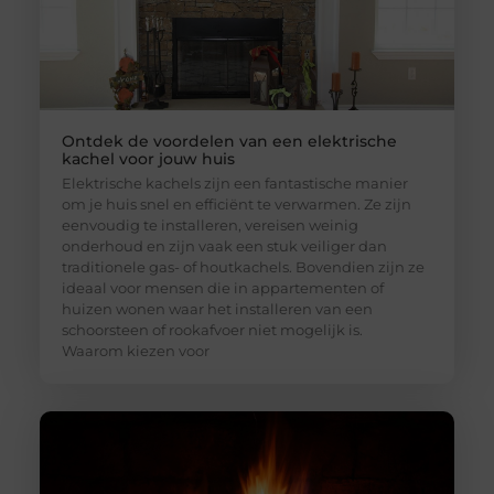
Ontdek de voordelen van een elektrische
kachel voor jouw huis
Elektrische kachels zijn een fantastische manier
om je huis snel en efficiënt te verwarmen. Ze zijn
eenvoudig te installeren, vereisen weinig
onderhoud en zijn vaak een stuk veiliger dan
traditionele gas- of houtkachels. Bovendien zijn ze
ideaal voor mensen die in appartementen of
huizen wonen waar het installeren van een
schoorsteen of rookafvoer niet mogelijk is.
Waarom kiezen voor