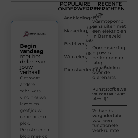
POPULAIRE
RECENTE
ONDERWERPEN
BERICHTEN
(79
Een
Aanbiedingen
)
warmtepomp
aansluiten met
(34
Marketing
een elektricien
)
in Barneveld
(30
Bedrijven
Begin
)
Oorontsteking
vandaag
bij uw kat
(18
met het
Winkelen
herkennen en
)
delen van
laten
(18
jouw
behandelen
Dienstverlening
verhaal!
door de
)
dierenarts
Ontmoet
andere
Kunststofbewerkin
schrijvers,
vs. metaal: wat
vind nieuwe
kies jij?
lezers en
geef jouw
2e hands
vergadertafel
content een
voor een
plek.
functionele
Registreer en
werkruimte
blog mee op