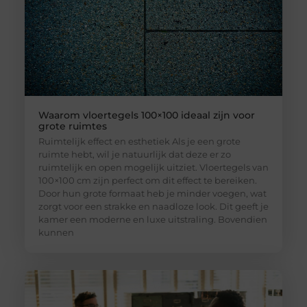
Waarom vloertegels 100×100 ideaal zijn voor
grote ruimtes
Ruimtelijk effect en esthetiek Als je een grote
ruimte hebt, wil je natuurlijk dat deze er zo
ruimtelijk en open mogelijk uitziet. Vloertegels van
100×100 cm zijn perfect om dit effect te bereiken.
Door hun grote formaat heb je minder voegen, wat
zorgt voor een strakke en naadloze look. Dit geeft je
kamer een moderne en luxe uitstraling. Bovendien
kunnen