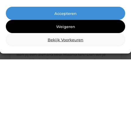
Accepteren
Weigeren
Bekijk Voorkeuren
De ultieme bestemming voor Real Madrid
fanartikelen
Ben jij een diehard Real Madrid fan? Dan wil je
natuurlijk niets liever dan je passie voor deze
legendarische club laten zien. Of het nu gaat om
het nieuwste thuisshirt, een stijlvolle sjaal of een
unieke gadget, jouw favoriete online winkel heeft
alles wat je nodig hebt. Laten we eens duiken in de
wereld van Real Madrid merchandise en
ontdekken