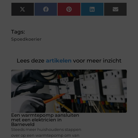
X
Facebook
Pinterest
LinkedIn
Email
(Twitter)
Tags:
Spoedkoerier
Lees deze
artikelen
voor meer inzicht
Een warmtepomp aansluiten
met een elektricien in
Barneveld
Steeds meer huishoudens stappen
over op een warmtepomp om van