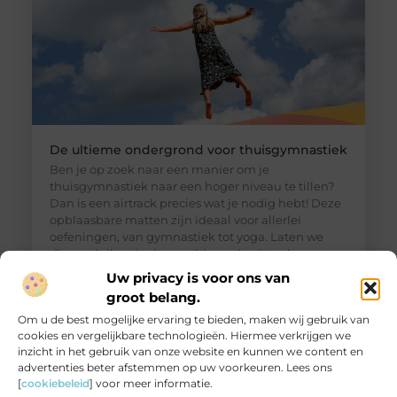
De ultieme ondergrond voor thuisgymnastiek
Ben je op zoek naar een manier om je
thuisgymnastiek naar een hoger niveau te tillen?
Dan is een airtrack precies wat je nodig hebt! Deze
opblaasbare matten zijn ideaal voor allerlei
oefeningen, van gymnastiek tot yoga. Laten we
dieper duiken in de wereld van de airtrack en
ontdekken waarom dit een must-have is voor jouw
Uw privacy is voor ons van
thuisfitness. Wat is een
groot belang.
Om u de best mogelijke ervaring te bieden, maken wij gebruik van
cookies en vergelijkbare technologieën. Hiermee verkrijgen we
inzicht in het gebruik van onze website en kunnen we content en
advertenties beter afstemmen op uw voorkeuren. Lees ons
[
cookiebeleid
] voor meer informatie.