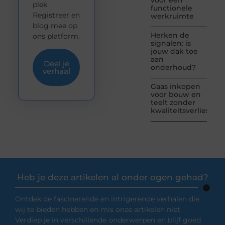
voor een
plek.
functionele
Registreer en
werkruimte
blog mee op
Herken de
ons platform.
signalen: is
jouw dak toe
aan
Deel je
onderhoud?
verhaal
Gaas inkopen
voor bouw en
teelt zonder
kwaliteitsverlies
Heb je deze artikelen al onder ogen gehad?
Ontdek de fascinerende en intrigerende verhalen die
wij te bieden hebben en mis onze artikelen niet.
Verdiep je in verschillende onderwerpen en blijf goed