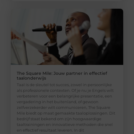
The Square Mile: Jouw partner in effectief
taalonderwijs
Taal is de sleutel tot succes, zowel in persoonlijke
als professionele contexten. Of je nu je Engels wilt
verbeteren voor een belangrijke presentatie, een
vergadering in het buitenland, of gewoon
zelfverzekerder wilt communiceren, The Square
Mile biedt op maat gemaakte taaloplossingen. Dit
bedrijf staat bekend om zijn hoogwaardige
taaltrainingen en innovatieve methoden die snel
en effectief resultaat leveren. In dit