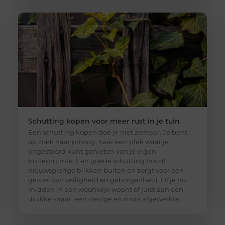
Schutting kopen voor meer rust in je tuin
Een schutting kopen doe je niet zomaar. Je bent
op zoek naar privacy, naar een plek waar je
ongestoord kunt genieten van je eigen
buitenruimte. Een goede schutting houdt
nieuwsgierige blikken buiten en zorgt voor een
gevoel van veiligheid en geborgenheid. Of je nu
midden in een woonwijk woont of juist aan een
drukke straat, een stevige en mooi afgewerkte