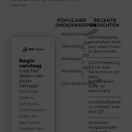
over het
POPULAIRE
RECENTE
ONDERWERPEN
BERICHTEN
(79
Een
Aanbiedingen
)
warmtepomp
aansluiten met
(34
Marketing
een elektricien
)
in Barneveld
(30
Bedrijven
Begin
)
Oorontsteking
vandaag
bij uw kat
(18
met het
Winkelen
herkennen en
)
delen van
laten
(18
jouw
behandelen
Dienstverlening
verhaal!
door de
)
dierenarts
Ontmoet
andere
Kunststofbewerkin
schrijvers,
vs. metaal: wat
vind nieuwe
kies jij?
lezers en
geef jouw
2e hands
vergadertafel
content een