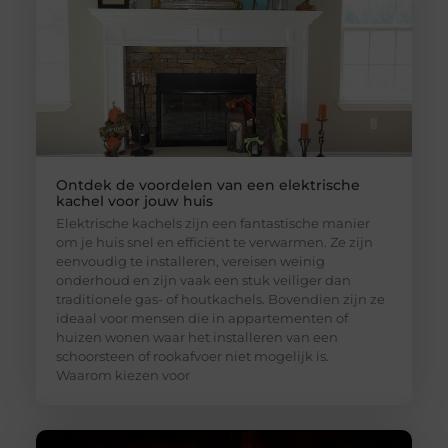
Ontdek de voordelen van een elektrische
kachel voor jouw huis
Elektrische kachels zijn een fantastische manier
om je huis snel en efficiënt te verwarmen. Ze zijn
eenvoudig te installeren, vereisen weinig
onderhoud en zijn vaak een stuk veiliger dan
traditionele gas- of houtkachels. Bovendien zijn ze
ideaal voor mensen die in appartementen of
huizen wonen waar het installeren van een
schoorsteen of rookafvoer niet mogelijk is.
Waarom kiezen voor