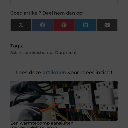
Goed artikel? Deel hem dan op:
X
Facebook
Pinterest
LinkedIn
Email
(Twitter)
Tags:
Salarisadministrateur Dordrecht
Lees deze
artikelen
voor meer inzicht
Een warmtepomp aansluiten
met een elektricien in