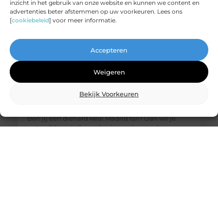
inzicht in het gebruik van onze website en kunnen we content en
advertenties beter afstemmen op uw voorkeuren. Lees ons
[
cookiebeleid
] voor meer informatie.
Accepteren
Weigeren
Bekijk Voorkeuren
De ultieme bestemming voor Real Madrid
fanartikelen
Ben jij een diehard Real Madrid fan? Dan wil je
natuurlijk niets liever dan je passie voor deze
legendarische club laten zien. Of het nu gaat om
het nieuwste thuisshirt, een stijlvolle sjaal of een
unieke gadget, jouw favoriete online winkel heeft
alles wat je nodig hebt. Laten we eens duiken in de
wereld van Real Madrid merchandise en
ontdekken