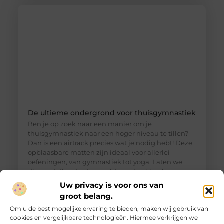
De ultieme ondergrond voor thuisgymnastiek
Ben je op zoek naar een manier om je
thuisgymnastiek naar een hoger niveau te tillen?
Dan is een airtrack precies wat je nodig hebt! Deze
opblaasbare matten zijn ideaal voor allerlei
oefeningen, van gymnastiek tot yoga. Laten we
dieper duiken in de wereld van de airtrack en
ontdekken waarom dit een must-have is voor jouw
Uw privacy is voor ons van
thuisfitness. Wat is een
groot belang.
Om u de best mogelijke ervaring te bieden, maken wij gebruik van
cookies en vergelijkbare technologieën. Hiermee verkrijgen we