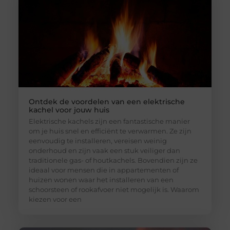
Ontdek de voordelen van een elektrische
kachel voor jouw huis
Elektrische kachels zijn een fantastische manier
om je huis snel en efficiënt te verwarmen. Ze zijn
eenvoudig te installeren, vereisen weinig
onderhoud en zijn vaak een stuk veiliger dan
traditionele gas- of houtkachels. Bovendien zijn ze
ideaal voor mensen die in appartementen of
huizen wonen waar het installeren van een
schoorsteen of rookafvoer niet mogelijk is. Waarom
kiezen voor een