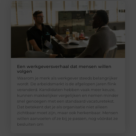
Een werkgeversverhaal dat mensen willen
volgen
Waarom je merk als werkgever steeds belangrijker
wordt De arbeidsmarkt is de afgelopen jaren flink
veranderd. Kandidaten hebben vaak meer keuze,
kunnen makkelijker vergelijken en nemen minder
snel genoegen met een standaard vacaturetekst.
Dat betekent dat je als organisatie niet alleen
zichtbaar moet zijn, maar ook herkenbaar. Mensen
willen aanvoelen of ze bij je passen, nog vóórdat ze
besluiten om