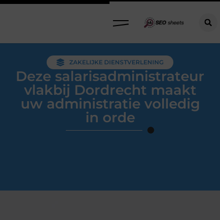
ZAKELIJKE DIENSTVERLENING
Deze salarisadministrateur
vlakbij Dordrecht maakt
uw administratie volledig
in orde