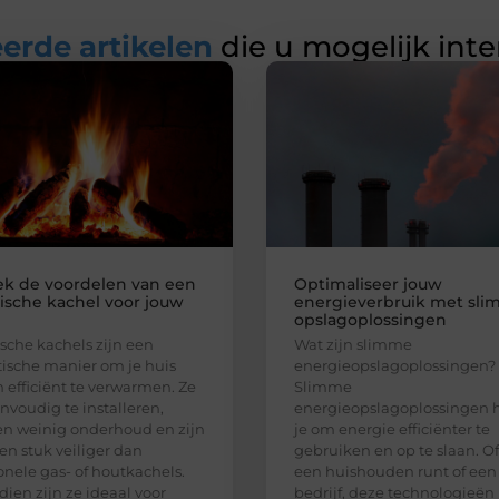
erde artikelen
die u mogelijk int
k de voordelen van een
Optimaliseer jouw
rische kachel voor jouw
energieverbruik met sl
opslagoplossingen
ische kachels zijn een
Wat zijn slimme
tische manier om je huis
energieopslagoplossingen?
n efficiënt te verwarmen. Ze
Slimme
envoudig te installeren,
energieopslagoplossingen 
en weinig onderhoud en zijn
je om energie efficiënter te
en stuk veiliger dan
gebruiken en op te slaan. Of
ionele gas- of houtkachels.
een huishouden runt of een
ien zijn ze ideaal voor
bedrijf, deze technologieën