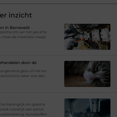
r inzicht
n in Barneveld
epomp om van het gas af te
 maar de installatie vraagt
behandelen door de
aangename geur uit het oor
klacht komt vaker voor dan
s het belangrijk om goed te
 biedt namelijk een aantal
taalbewerking. Kunststoffen