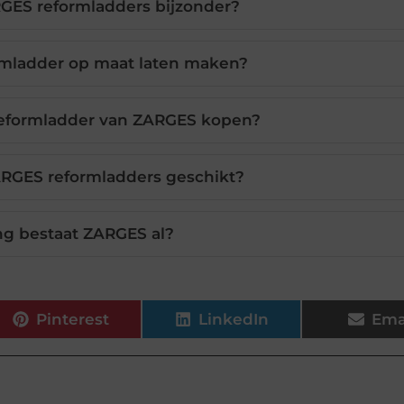
GES reformladders bijzonder?
rmladder op maat laten maken?
reformladder van ZARGES kopen?
ARGES reformladders geschikt?
ng bestaat ZARGES al?
Pinterest
LinkedIn
Ema