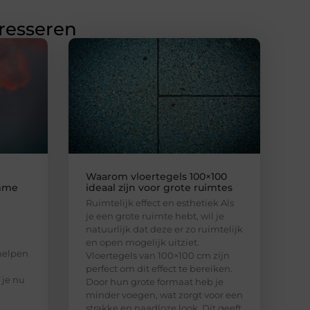
eresseren
Waarom vloertegels 100×100
imme
ideaal zijn voor grote ruimtes
Ruimtelijk effect en esthetiek Als
je een grote ruimte hebt, wil je
natuurlijk dat deze er zo ruimtelijk
en open mogelijk uitziet.
helpen
Vloertegels van 100×100 cm zijn
perfect om dit effect te bereiken.
 je nu
Door hun grote formaat heb je
minder voegen, wat zorgt voor een
strakke en naadloze look. Dit geeft