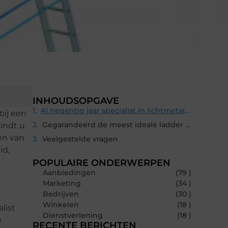
INHOUDSOPGAVE
Al negentig jaar specialist in lichtmetalen constructies
bij een
Gegarandeerd de meest ideale ladder voor uw klussen
vindt u
en van
Veelgestelde vragen
id,
POPULAIRE ONDERWERPEN
Aanbiedingen
(79 )
Marketing
(34 )
Bedrijven
(30 )
Winkelen
(18 )
list
Dienstverlening
(18 )
e
RECENTE BERICHTEN