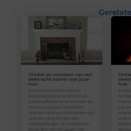
Gerelate
Ontdek de voordelen van een
Ontde
elektrische kachel voor jouw
elekt
huis
huis
Elektrische kachels zijn een
Elektr
fantastische manier om je huis
fantas
snel en efficiënt te verwarmen. Ze
snel e
zijn eenvoudig te installeren,
zijn e
vereisen weinig onderhoud en zijn
vereis
vaak een stuk veiliger dan
vaak e
traditionele gas- of houtkachels.
tradit
Bovendien zijn ze ideaal voor
Bovend