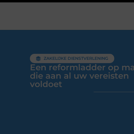
ZAKELIJKE DIENSTVERLENING
Een reformladder op m
die aan al uw vereisten
voldoet