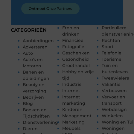
Ontmoet Onze Partners
Eten en
Particuliere
CATEGORIEËN
drinken
dienstverleni
Financieel
Rechten
Aanbiedingen
Fotografie
Sport
Adverteren
Geschenken
Telefonie
Auto
Gezondheid
Toerisme
Auto's en
Groothandel
Tuin en
Motoren
Hobby en vrije
buitenleven
Banen en
tijd
Tweewielers
opleidingen
Industrie
Vakantie
Beauty en
Internet
Verbouwen
verzorging
Internet
Vervoer en
Bedrijven
marketing
transport
Blog
Kinderen
Webdesign
Boeken en
Management
Winkelen
Tijdschriften
Marketing
Woning en Tui
Dienstverlening
Meubels
Woningen
Dieren