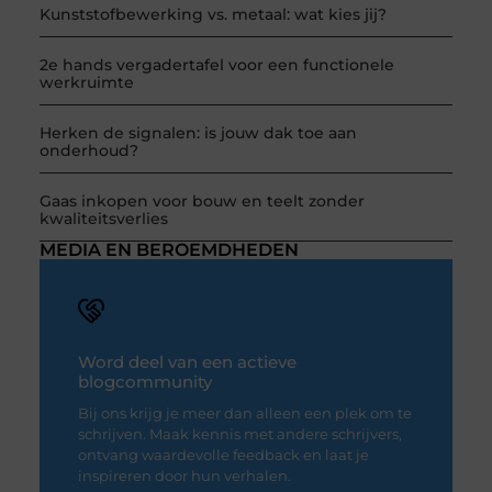
Kunststofbewerking vs. metaal: wat kies jij?
2e hands vergadertafel voor een functionele
werkruimte
Herken de signalen: is jouw dak toe aan
onderhoud?
Gaas inkopen voor bouw en teelt zonder
kwaliteitsverlies
MEDIA EN BEROEMDHEDEN
Word deel van een actieve
blogcommunity
Bij ons krijg je meer dan alleen een plek om te
schrijven. Maak kennis met andere schrijvers,
ontvang waardevolle feedback en laat je
inspireren door hun verhalen.