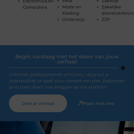
MKB
Zakelijk
Electronica en
Mode en
Zakelijke
Computers
Kleding
dienstverleni
Onderwijs
ZZP
Begin vandaag met het delen van jouw
verhaal!
Ontmoet gelijkgestemde schrijvers, vergroot je
lezerspubliek en geef jouw content een plek. Registreer
je en start direct met bloggen op ons platform.
Deel je verhaal
Praat met ons