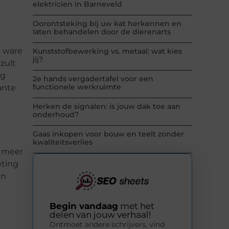
elektricien in Barneveld
Oorontsteking bij uw kat herkennen en
laten behandelen door de dierenarts
t ware
Kunststofbewerking vs. metaal: wat kies
jij?
zult
ng
2e hands vergadertafel voor een
functionele werkruimte
ante
Herken de signalen: is jouw dak toe aan
onderhoud?
Gaas inkopen voor bouw en teelt zonder
kwaliteitsverlies
k meer
eting
an
Begin vandaag
met het
delen van jouw verhaal!
Ontmoet andere schrijvers, vind