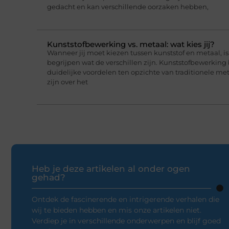
gedacht en kan verschillende oorzaken hebben,
Kunststofbewerking vs. metaal: wat kies jij?
Wanneer jij moet kiezen tussen kunststof en metaal, i
begrijpen wat de verschillen zijn. Kunststofbewerking
duidelijke voordelen ten opzichte van traditionele me
zijn over het
Heb je deze artikelen al onder ogen
gehad?
Ontdek de fascinerende en intrigerende verhalen die
wij te bieden hebben en mis onze artikelen niet.
Verdiep je in verschillende onderwerpen en blijf goed