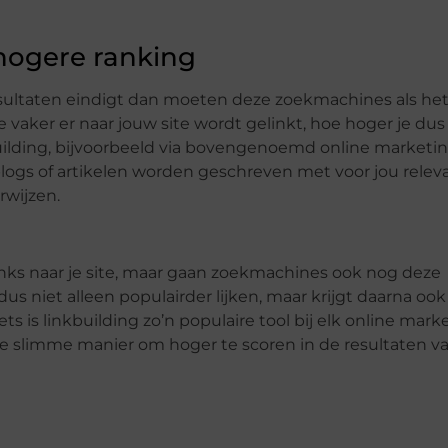
hogere ranking
resultaten eindigt dan moeten deze zoekmachines als he
 vaker er naar jouw site wordt gelinkt, hoe hoger je dus 
uilding, bijvoorbeeld via bovengenoemd online marketi
blogs of artikelen worden geschreven met voor jou relev
rwijzen.
links naar je site, maar gaan zoekmachines ook nog deze
us niet alleen populairder lijken, maar krijgt daarna oo
ts is linkbuilding zo’n populaire tool bij elk online mark
ele slimme manier om hoger te scoren in de resultaten v