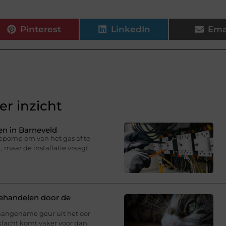
Pinterest
LinkedIn
Ema
r inzicht
n in Barneveld
epomp om van het gas af te
 maar de installatie vraagt
behandelen door de
aangename geur uit het oor
klacht komt vaker voor dan