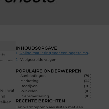
INHOUDSOPGAVE
Online marketing voor een hogere ranking
n in
Veelgestelde vragen
voor moeten
POPULAIRE ONDERWERPEN
Aanbiedingen
(79 )
Marketing
(34 )
Bedrijven
(30 )
llen wat
Winkelen
(18 )
hil
Dienstverlening
(18 )
RECENTE BERICHTEN
reiken.
Een warmtepomp aansluiten met een