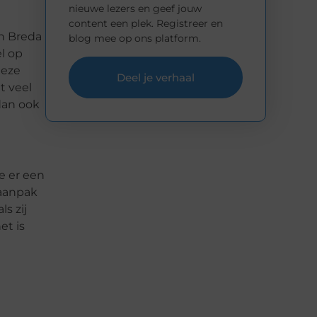
nieuwe lezers en geef jouw
content een plek. Registreer en
in Breda
blog mee op ons platform.
l op
deze
Deel je verhaal
t veel
 dan ook
je er een
 aanpak
s zij
et is