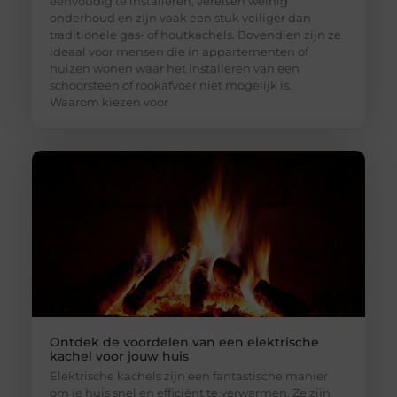
eenvoudig te installeren, vereisen weinig
onderhoud en zijn vaak een stuk veiliger dan
traditionele gas- of houtkachels. Bovendien zijn ze
ideaal voor mensen die in appartementen of
huizen wonen waar het installeren van een
schoorsteen of rookafvoer niet mogelijk is.
Waarom kiezen voor
Ontdek de voordelen van een elektrische
kachel voor jouw huis
Elektrische kachels zijn een fantastische manier
om je huis snel en efficiënt te verwarmen. Ze zijn