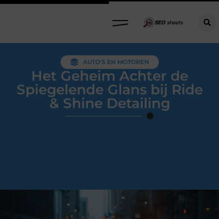
AUTO'S EN MOTOREN
Het Geheim Achter de
Spiegelende Glans bij Ride
& Shine Detailing