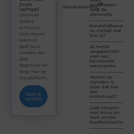
laten
(18
jouw
behandelen
Dienstverlening
verhaal!
door de
)
dierenarts
Ontmoet
andere
Kunststofbewerkin
schrijvers,
vs. metaal: wat
vind nieuwe
kies jij?
lezers en
geef jouw
2e hands
vergadertafel
content een
voor een
plek.
functionele
Registreer en
werkruimte
blog mee op
Herken de
ons platform.
signalen: is
jouw dak toe
aan
Deel je
onderhoud?
verhaal
Gaas inkopen
voor bouw en
teelt zonder
kwaliteitsverlies