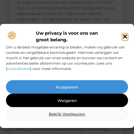
thuisgymnastiek naar een hoger niveau te tillen?
Dan is een airtrack precies wat je nodig hebt! Deze
opblaasbare matten zijn ideaal voor allerlei
oefeningen, van gymnastiek tot yoga. Laten we
dieper duiken in de wereld van de airtrack en
ontdekken waarom dit een must-have is voor jouw
Uw privacy is voor ons van
thuisfitness. Wat is een
groot belang.
Om u de best mogelijke ervaring te bieden, maken wij gebruik van
cookies en vergelijkbare technologieën. Hiermee verkrijgen we
inzicht in het gebruik van onze website en kunnen we content en
advertenties beter afstemmen op uw voorkeuren. Lees ons
[
cookiebeleid
] voor meer informatie.
Accepteren
Weigeren
Bekijk Voorkeuren
De ultieme bestemming voor Real Madrid
fanartikelen
Ben jij een diehard Real Madrid fan? Dan wil je