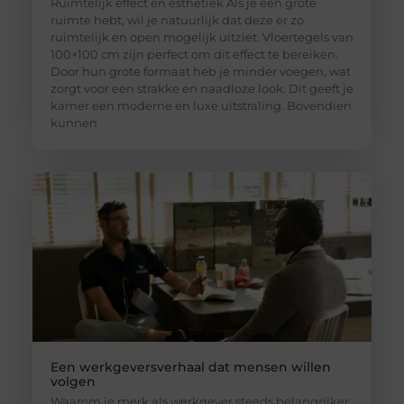
Ruimtelijk effect en esthetiek Als je een grote
ruimte hebt, wil je natuurlijk dat deze er zo
ruimtelijk en open mogelijk uitziet. Vloertegels van
100×100 cm zijn perfect om dit effect te bereiken.
Door hun grote formaat heb je minder voegen, wat
zorgt voor een strakke en naadloze look. Dit geeft je
kamer een moderne en luxe uitstraling. Bovendien
kunnen
Een werkgeversverhaal dat mensen willen
volgen
Waarom je merk als werkgever steeds belangrijker