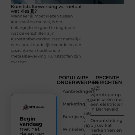
Kunststofbewerking vs. metaal:
wat kies jij?
Wanneer jij moet kiezen tussen
kunststof en metaal, is het
belangrijk om goed te begrijpen
wat de verschillen zijn.
Kunststofbewerking biedt namelijk
een aantal duidelijke voordelen ten
opzichte van traditionele
metaalbewerking. Kunststoffen zijn
over het
POPULAIRE
RECENTE
ONDERWERPEN
BERICHTEN
(79
Een
Aanbiedingen
)
warmtepomp
aansluiten met
(34
Marketing
een elektricien
)
in Barneveld
(30
Bedrijven
Begin
)
Oorontsteking
vandaag
bij uw kat
(18
met het
Winkelen
herkennen en
)
delen van