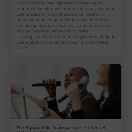
Wie op zoek is naar inspiratie voor een warm,
modern en karaktervol interieur, komt al snel uit bij
Deens. Deze online interieurwinkel heeft zich
ontwikkeld tot een geliefd adres voor liefhebbers
van design, Scandinavische invloeden en unieke
woonaccessoires. Met een zorgvuldig
samengesteld assortiment en oog voor detail biedt
Deens alles om van een huis een thuis te maken.
Wat is
The Square Mile: Jouw partner in effectief