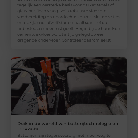
tegelijk een oersterke basis voor parket tegels of
gietvloer. Toch vraagt zo’n robuuste vloer om
voorbereiding en doordachte keuzes. Met deze tips
ontdek je snel of zelf storten haalbaar is of dat
uitbesteden meer rust geeft. Begin bij de basis Een
cementdekvloer wordt altijd gelegd op een
dragende ondervloer. Controleer daarom eerst
Duik in de wereld van batterijtechnologie en
innovatie
Batterijen zijn tegenwoordig niet meer weg te