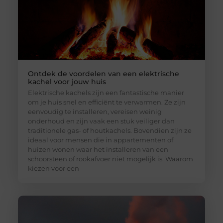
Ontdek de voordelen van een elektrische
kachel voor jouw huis
Elektrische kachels zijn een fantastische manier
om je huis snel en efficiënt te verwarmen. Ze zijn
eenvoudig te installeren, vereisen weinig
onderhoud en zijn vaak een stuk veiliger dan
traditionele gas- of houtkachels. Bovendien zijn ze
ideaal voor mensen die in appartementen of
huizen wonen waar het installeren van een
schoorsteen of rookafvoer niet mogelijk is. Waarom
kiezen voor een