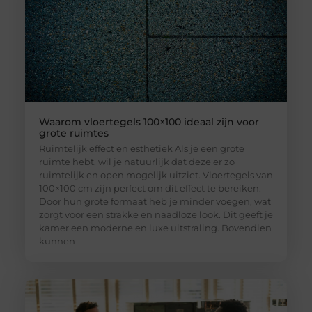
Waarom vloertegels 100×100 ideaal zijn voor
grote ruimtes
Ruimtelijk effect en esthetiek Als je een grote
ruimte hebt, wil je natuurlijk dat deze er zo
ruimtelijk en open mogelijk uitziet. Vloertegels van
100×100 cm zijn perfect om dit effect te bereiken.
Door hun grote formaat heb je minder voegen, wat
zorgt voor een strakke en naadloze look. Dit geeft je
kamer een moderne en luxe uitstraling. Bovendien
kunnen