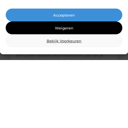
Accepteren
Weigeren
Bekijk Voorkeuren
De ultieme bestemming voor Real Madrid
fanartikelen
Ben jij een diehard Real Madrid fan? Dan wil je
natuurlijk niets liever dan je passie voor deze
legendarische club laten zien. Of het nu gaat om
het nieuwste thuisshirt, een stijlvolle sjaal of een
unieke gadget, jouw favoriete online winkel heeft
alles wat je nodig hebt. Laten we eens duiken in de
wereld van Real Madrid merchandise en
ontdekken