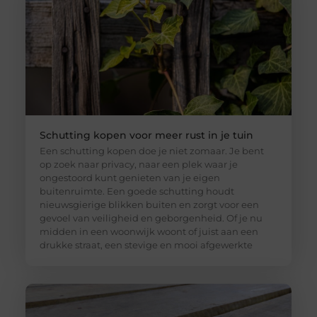
Schutting kopen voor meer rust in je tuin
Een schutting kopen doe je niet zomaar. Je bent
op zoek naar privacy, naar een plek waar je
ongestoord kunt genieten van je eigen
buitenruimte. Een goede schutting houdt
nieuwsgierige blikken buiten en zorgt voor een
gevoel van veiligheid en geborgenheid. Of je nu
midden in een woonwijk woont of juist aan een
drukke straat, een stevige en mooi afgewerkte