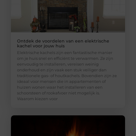
Ontdek de voordelen van een elektrische
kachel voor jouw huis
Elektrische kachels zijn een fantastische manier
om je huis snel en efficiënt te verwarmen. Ze zijn
eenvoudig te installeren, vereisen weinig
onderhoud en zijn vaak een stuk veiliger dan
traditionele gas- of houtkachels. Bovendien zijn ze
ideaal voor mensen die in appartementen of
huizen wonen waar het installeren van een
schoorsteen of rookafvoer niet mogelijk is.
Waarom kiezen voor