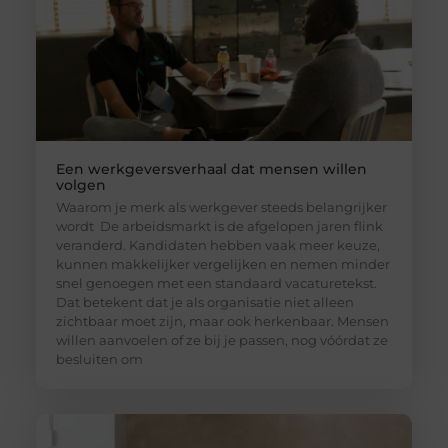
Een werkgeversverhaal dat mensen willen
volgen
Waarom je merk als werkgever steeds belangrijker
wordt De arbeidsmarkt is de afgelopen jaren flink
veranderd. Kandidaten hebben vaak meer keuze,
kunnen makkelijker vergelijken en nemen minder
snel genoegen met een standaard vacaturetekst.
Dat betekent dat je als organisatie niet alleen
zichtbaar moet zijn, maar ook herkenbaar. Mensen
willen aanvoelen of ze bij je passen, nog vóórdat ze
besluiten om