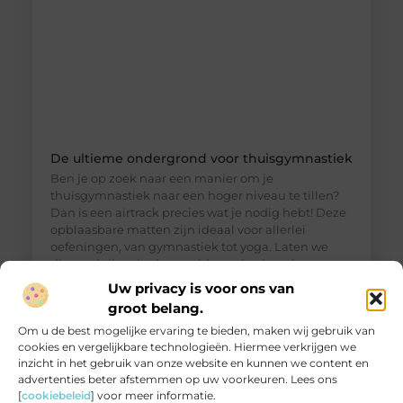
De ultieme ondergrond voor thuisgymnastiek
Ben je op zoek naar een manier om je
thuisgymnastiek naar een hoger niveau te tillen?
Dan is een airtrack precies wat je nodig hebt! Deze
opblaasbare matten zijn ideaal voor allerlei
oefeningen, van gymnastiek tot yoga. Laten we
dieper duiken in de wereld van de airtrack en
ontdekken waarom dit een must-have is voor jouw
Uw privacy is voor ons van
thuisfitness. Wat is een
groot belang.
Om u de best mogelijke ervaring te bieden, maken wij gebruik van
cookies en vergelijkbare technologieën. Hiermee verkrijgen we
inzicht in het gebruik van onze website en kunnen we content en
advertenties beter afstemmen op uw voorkeuren. Lees ons
[
cookiebeleid
] voor meer informatie.