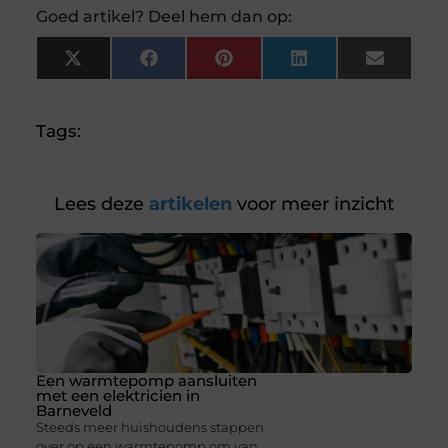
Goed artikel? Deel hem dan op:
X
Facebook
Pinterest
LinkedIn
Email
(Twitter)
Tags:
Lees deze
artikelen
voor meer inzicht
Een warmtepomp aansluiten
met een elektricien in
Barneveld
Steeds meer huishoudens stappen
over op een warmtepomp om van