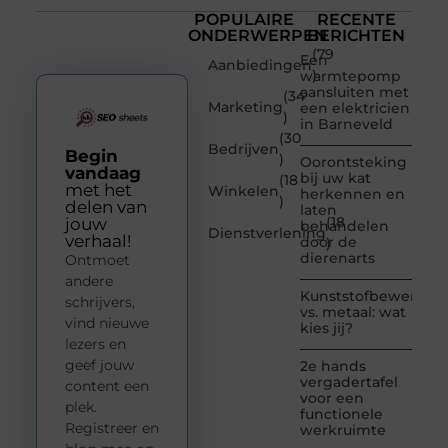
POPULAIRE
RECENTE
ONDERWERPEN
BERICHTEN
(79
Een
Aanbiedingen
)
warmtepomp
aansluiten met
(34
Marketing
een elektricien
)
in Barneveld
(30
Bedrijven
Begin
)
Oorontsteking
vandaag
bij uw kat
(18
met het
Winkelen
herkennen en
)
delen van
laten
(18
jouw
behandelen
Dienstverlening
verhaal!
door de
)
dierenarts
Ontmoet
andere
Kunststofbewerkin
schrijvers,
vs. metaal: wat
vind nieuwe
kies jij?
lezers en
geef jouw
2e hands
vergadertafel
content een
voor een
plek.
functionele
Registreer en
werkruimte