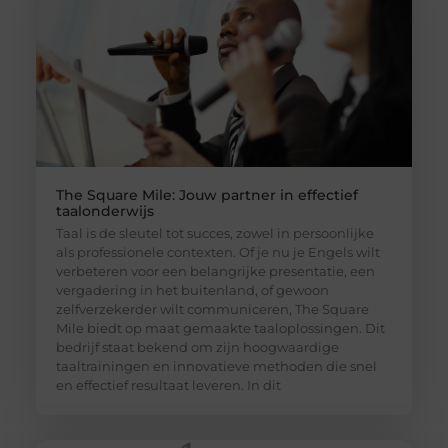
The Square Mile: Jouw partner in effectief
taalonderwijs
Taal is de sleutel tot succes, zowel in persoonlijke
als professionele contexten. Of je nu je Engels wilt
verbeteren voor een belangrijke presentatie, een
vergadering in het buitenland, of gewoon
zelfverzekerder wilt communiceren, The Square
Mile biedt op maat gemaakte taaloplossingen. Dit
bedrijf staat bekend om zijn hoogwaardige
taaltrainingen en innovatieve methoden die snel
en effectief resultaat leveren. In dit