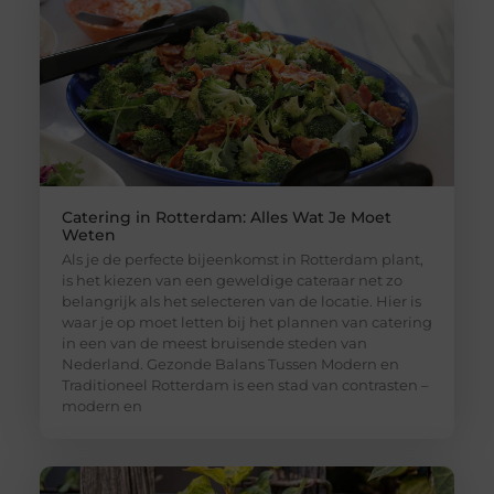
Catering in Rotterdam: Alles Wat Je Moet
Weten
Als je de perfecte bijeenkomst in Rotterdam plant,
is het kiezen van een geweldige cateraar net zo
belangrijk als het selecteren van de locatie. Hier is
waar je op moet letten bij het plannen van catering
in een van de meest bruisende steden van
Nederland. Gezonde Balans Tussen Modern en
Traditioneel Rotterdam is een stad van contrasten –
modern en