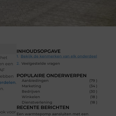
INHOUDSOPGAVE
Bekijk de kenmerken van elk onderdeel
 het
Veelgestelde vragen
gen een
DAF
POPULAIRE ONDERWERPEN
 hebben
Aanbiedingen
(79 )
erdelen
.
Marketing
(34 )
n.
Bedrijven
(30 )
Winkelen
(18 )
Dienstverlening
(18 )
RECENTE BERICHTEN
ook voor
Een warmtepomp aansluiten met een