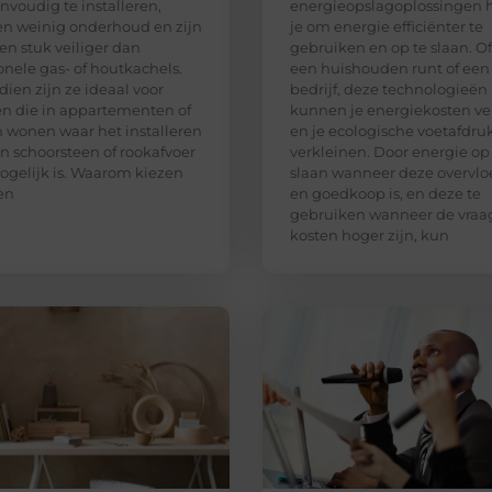
envoudig te installeren,
energieopslagoplossingen 
en weinig onderhoud en zijn
je om energie efficiënter te
en stuk veiliger dan
gebruiken en op te slaan. Of
ionele gas- of houtkachels.
een huishouden runt of een
ien zijn ze ideaal voor
bedrijf, deze technologieën
 die in appartementen of
kunnen je energiekosten ve
 wonen waar het installeren
en je ecologische voetafdru
n schoorsteen of rookafvoer
verkleinen. Door energie op
ogelijk is. Waarom kiezen
slaan wanneer deze overvlo
en
en goedkoop is, en deze te
gebruiken wanneer de vraa
kosten hoger zijn, kun