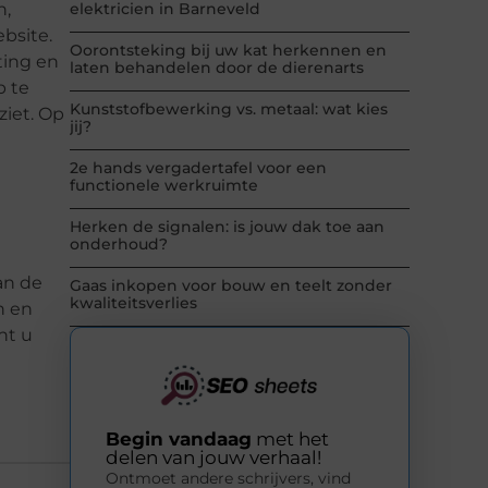
n,
elektricien in Barneveld
bsite.
Oorontsteking bij uw kat herkennen en
ting en
laten behandelen door de dierenarts
p te
Kunststofbewerking vs. metaal: wat kies
ziet. Op
jij?
2e hands vergadertafel voor een
functionele werkruimte
Herken de signalen: is jouw dak toe aan
onderhoud?
an de
Gaas inkopen voor bouw en teelt zonder
kwaliteitsverlies
n en
nt u
Begin vandaag
met het
delen van jouw verhaal!
Ontmoet andere schrijvers, vind