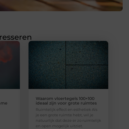
eresseren
Waarom vloertegels 100×100
imme
ideaal zijn voor grote ruimtes
Ruimtelijk effect en esthetiek Als
je een grote ruimte hebt, wil je
natuurlijk dat deze er zo ruimtelijk
en open mogelijk uitziet.