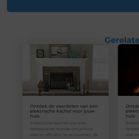
Gerelate
Ontdek de voordelen van een
Ontde
elektrische kachel voor jouw
elekt
huis
huis
Elektrische kachels zijn een
Elektr
fantastische manier om je huis
fantas
snel en efficiënt te verwarmen. Ze
snel e