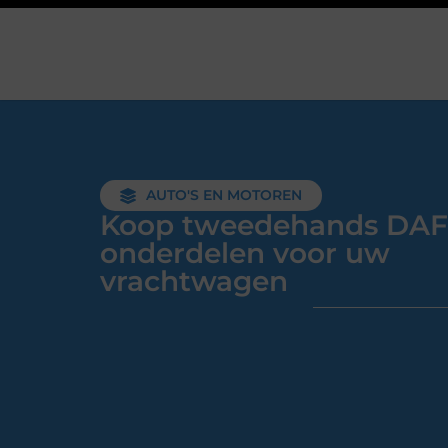
AUTO'S EN MOTOREN
Koop tweedehands DAF
onderdelen voor uw
vrachtwagen