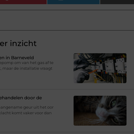
r inzicht
n in Barneveld
epomp om van het gas af te
 maar de installatie vraagt
behandelen door de
aangename geur uit het oor
klacht komt vaker voor dan