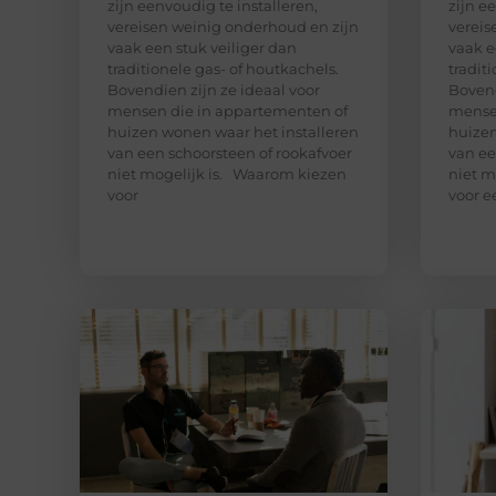
zijn eenvoudig te installeren,
zijn e
vereisen weinig onderhoud en zijn
vereis
vaak een stuk veiliger dan
vaak e
traditionele gas- of houtkachels.
tradit
Bovendien zijn ze ideaal voor
Bovend
mensen die in appartementen of
mensen
huizen wonen waar het installeren
huizen
van een schoorsteen of rookafvoer
van ee
niet mogelijk is. Waarom kiezen
niet m
voor
voor e