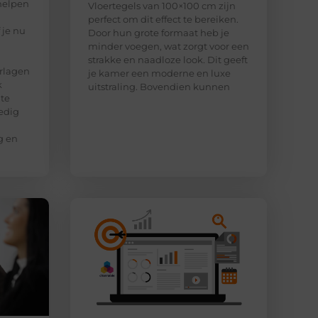
helpen
Vloertegels van 100×100 cm zijn
perfect om dit effect te bereiken.
 je nu
Door hun grote formaat heb je
minder voegen, wat zorgt voor een
strakke en naadloze look. Dit geeft
rlagen
je kamer een moderne en luxe
k
uitstraling. Bovendien kunnen
 te
edig
g en