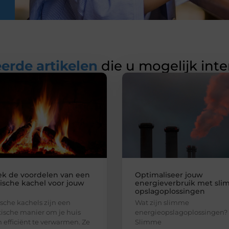
erde artikelen
die u mogelijk int
k de voordelen van een
Optimaliseer jouw
rische kachel voor jouw
energieverbruik met sl
opslagoplossingen
ische kachels zijn een
Wat zijn slimme
tische manier om je huis
energieopslagoplossingen?
n efficiënt te verwarmen. Ze
Slimme