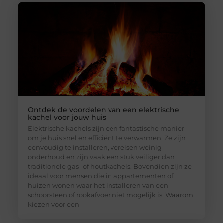
Ontdek de voordelen van een elektrische
kachel voor jouw huis
Elektrische kachels zijn een fantastische manier
om je huis snel en efficiënt te verwarmen. Ze zijn
eenvoudig te installeren, vereisen weinig
onderhoud en zijn vaak een stuk veiliger dan
traditionele gas- of houtkachels. Bovendien zijn ze
ideaal voor mensen die in appartementen of
huizen wonen waar het installeren van een
schoorsteen of rookafvoer niet mogelijk is. Waarom
kiezen voor een