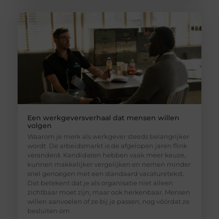
Een werkgeversverhaal dat mensen willen
volgen
Waarom je merk als werkgever steeds belangrijker
wordt De arbeidsmarkt is de afgelopen jaren flink
veranderd. Kandidaten hebben vaak meer keuze,
kunnen makkelijker vergelijken en nemen minder
snel genoegen met een standaard vacaturetekst.
Dat betekent dat je als organisatie niet alleen
zichtbaar moet zijn, maar ook herkenbaar. Mensen
willen aanvoelen of ze bij je passen, nog vóórdat ze
besluiten om