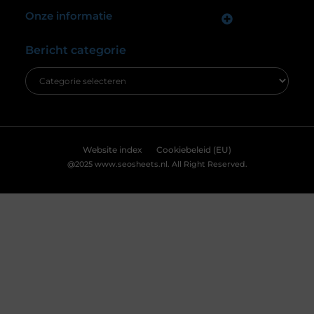
cookies en vergelijkbare technologieën. Hiermee verkrijgen we
inzicht in het gebruik van onze website en kunnen we content en
advertenties beter afstemmen op uw voorkeuren. Lees ons
[
cookiebeleid
] voor meer informatie.
Accepteren
Weigeren
Bekijk Voorkeuren
De ultieme bestemming voor Real Madrid
fanartikelen
Ben jij een diehard Real Madrid fan? Dan wil je
natuurlijk niets liever dan je passie voor deze
legendarische club laten zien. Of het nu gaat om
het nieuwste thuisshirt, een stijlvolle sjaal of een
unieke gadget, jouw favoriete online winkel heeft
alles wat je nodig hebt. Laten we eens duiken in de
wereld van Real Madrid merchandise en
ontdekken