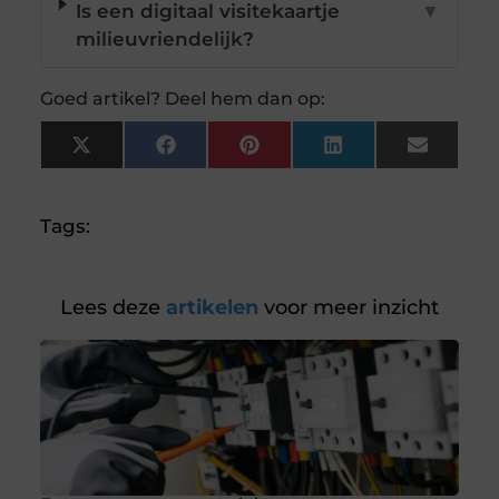
Is een digitaal visitekaartje
▼
milieuvriendelijk?
Goed artikel? Deel hem dan op:
X
Facebook
Pinterest
LinkedIn
Email
(Twitter)
Tags:
Lees deze
artikelen
voor meer inzicht