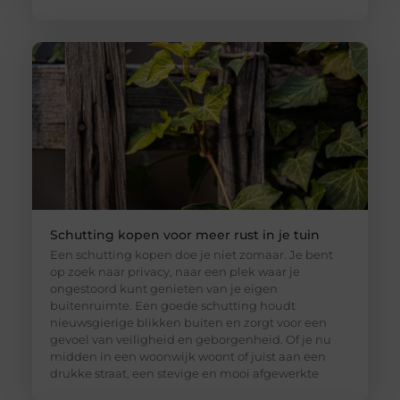
Schutting kopen voor meer rust in je tuin
Een schutting kopen doe je niet zomaar. Je bent
op zoek naar privacy, naar een plek waar je
ongestoord kunt genieten van je eigen
buitenruimte. Een goede schutting houdt
nieuwsgierige blikken buiten en zorgt voor een
gevoel van veiligheid en geborgenheid. Of je nu
midden in een woonwijk woont of juist aan een
drukke straat, een stevige en mooi afgewerkte