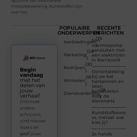
opzichte van traditionele
metaalbewerking. Kunststoffen zijn
over het
POPULAIRE
RECENTE
ONDERWERPEN
BERICHTEN
(79
Een
Aanbiedingen
)
warmtepomp
aansluiten met
(34
Marketing
een elektricien
)
in Barneveld
(30
Bedrijven
Begin
)
Oorontsteking
vandaag
bij uw kat
(18
met het
Winkelen
herkennen en
)
delen van
laten
(18
jouw
behandelen
Dienstverlening
verhaal!
door de
)
dierenarts
Ontmoet
andere
Kunststofbewerkin
schrijvers,
vs. metaal: wat
vind nieuwe
kies jij?
lezers en
geef jouw
2e hands