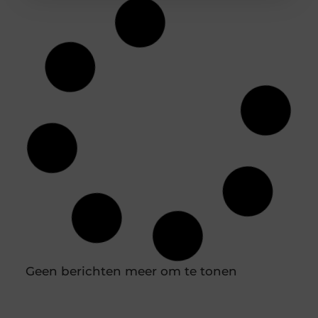
Duik in de wereld van batterijtechnologie en
innovatie
Batterijen zijn tegenwoordig niet meer weg te
denken uit ons dagelijks leven. Van je smartphone
tot elektrische auto’s, ze spelen een cruciale rol in
hoe we technologie gebruiken. Maar wat weet je
eigenlijk over de technologie achter deze
energiebronnen? Laten we samen een duik
nemen in de wereld van batterijtechnologie en
innovatie. De evolutie van batterijen Van zink-
koolstof tot lithium-ion