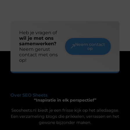
De ultieme ondergrond voor thuisgymnastiek
Ben je op zoek naar een manier om je
thuisgymnastiek naar een hoger niveau te tillen?
Dan is een airtrack precies wat je nodig hebt! Deze
opblaasbare matten zijn ideaal voor allerlei
oefeningen, van gymnastiek tot yoga. Laten we
dieper duiken in de wereld van de airtrack en
ontdekken waarom dit een must-have is voor jouw
Uw privacy is voor ons van
thuisfitness. Wat is een
groot belang.
Om u de best mogelijke ervaring te bieden, maken wij gebruik van