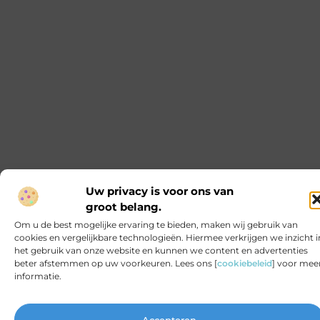
Ontdek de voordelen van een prefab
schoorsteen
Prefab schoorstenen worden steeds populairder in
de bouwsector. Ze bieden veel voordelen ten
opzichte van traditionele schoorstenen. In dit
artikel bespreken we de voordelen, het onderhoud
en het kiezen van de juiste prefab schoorsteen. De
voordelen van een prefab schoorsteen Duurzaam
en milieuvriendelijk Een prefab schoorsteen is een
duurzame keuze. De materialen zijn ontworpen
om lang mee te gaan, wat