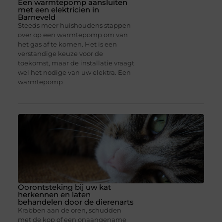
Een warmtepomp aansluiten
met een elektricien in
Barneveld
Steeds meer huishoudens stappen
over op een warmtepomp om van
het gas af te komen. Het is een
verstandige keuze voor de
toekomst, maar de installatie vraagt
wel het nodige van uw elektra. Een
warmtepomp
Oorontsteking bij uw kat
herkennen en laten
behandelen door de dierenarts
Krabben aan de oren, schudden
met de kop of een onaangename