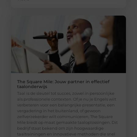
The Square Mile: Jouw partner in effectief
taalonderwijs
Taal is de sleutel tot succes, zowel in persoonlijke
als professionele contexten. Of je nu je Engels wilt
verbeteren voor een belangrijke presentatie, een
vergadering in het buitenland, of gewoon
zelfverzekerder wilt communiceren, The Square
Mile biedt op maat gemaakte taaloplossingen. Dit
bedrijf staat bekend om zijn hoogwaardige
taaltrainingen en innovatieve methoden die snel