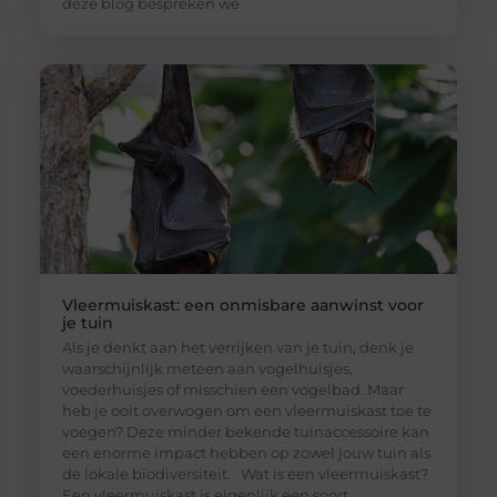
deze blog bespreken we
Vleermuiskast: een onmisbare aanwinst voor
je tuin
Als je denkt aan het verrijken van je tuin, denk je
waarschijnlijk meteen aan vogelhuisjes,
voederhuisjes of misschien een vogelbad. Maar
heb je ooit overwogen om een vleermuiskast toe te
voegen? Deze minder bekende tuinaccessoire kan
een enorme impact hebben op zowel jouw tuin als
de lokale biodiversiteit. Wat is een vleermuiskast?
Een vleermuiskast is eigenlijk een soort