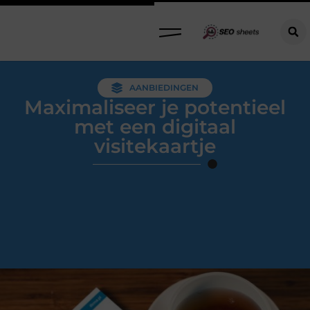
AANBIEDINGEN
Maximaliseer je potentieel
met een digitaal
visitekaartje