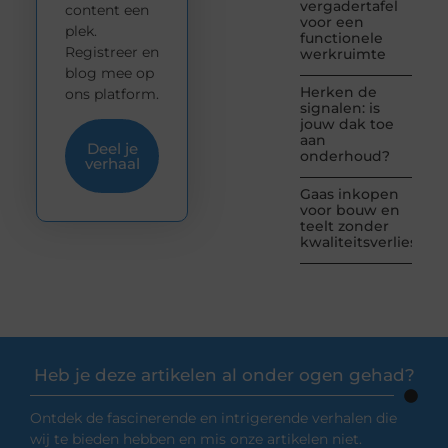
vergadertafel
content een
voor een
plek.
functionele
Registreer en
werkruimte
blog mee op
Herken de
ons platform.
signalen: is
jouw dak toe
aan
Deel je
onderhoud?
verhaal
Gaas inkopen
voor bouw en
teelt zonder
kwaliteitsverlies
Heb je deze artikelen al onder ogen gehad?
Ontdek de fascinerende en intrigerende verhalen die
wij te bieden hebben en mis onze artikelen niet.